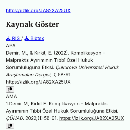
https://izlik.org/JA82XA25UX
Kaynak Göster
RIS
/
Bibtex
APA
Demir, M., & Kirkit, E. (2022). Komplikasyon –
Malpraktis Ayırımının Tıbbî Özel Hukuk
Sorumluluğuna Etkisi.
Çukurova Üniversitesi Hukuk
Araştırmaları Dergisi
,
1
, 58-91.
https://izlik.org/JA82XA25UX
AMA
1.Demir M, Kirkit E. Komplikasyon – Malpraktis
Ayırımının Tıbbî Özel Hukuk Sorumluluğuna Etkisi.
ÇÜHAD
. 2022;(1):58-91.
https://izlik.org/JA82XA25UX