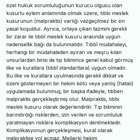
özel hukuk sorumluluğunun kurucu olgusu olan
kusurlu eylem anlamında olmak üzere, tıbbi meslek
kusurunun (malpraktis) varlığı vazgeçilmez bir ön
yasal koşuldur. Ayrıca, ortaya çıkan tazmini gerekli
bir zarar ile tıbbî meslek kusuru arasında uygun
nedensellik bağı da bulunmalıdır. Tıbbî müdahaleyi,
herhangi bir müdahaleden ayıran ve meşru kılan
unsurlardan birisi de tıp bilimince genel kabul görmüş
ilke ve kurallara (tıbbî standartlara) uygun olmadır.
Bu ilke ve kurallara uyulmasında gerekli dikkat ve
özeni göstermeyen bir hekim kötü veya yanlış (hatalı)
uygulamada bulunmuş; bir başka ifadeyle, tıbben
malpraktis gerçekleştirmiş olur. Malpraktis, tıbbi
meslek kusuru olarak değerlendirilir. Tıp biliminin
barındırdığı risklerden, izin verilen ve sorumluluk
yaratmayan risklere komplikasyon denilmektedir.
Komplikasyonun gerçekleşmesi, kural olarak
malpraktise yol açmaz. Meğerki hekim