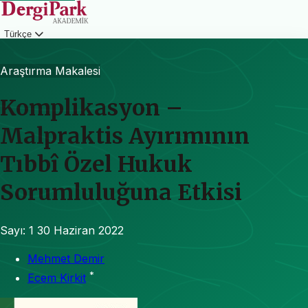
Türkçe
Giriş
Araştırma Makalesi
Komplikasyon –
Malpraktis Ayırımının
Tıbbî Özel Hukuk
Sorumluluğuna Etkisi
Sayı: 1
30 Haziran 2022
Mehmet Demir
*
Ecem Kirkit