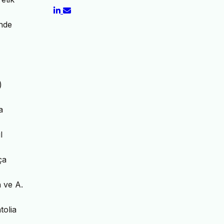
inde
)
a
l
ça
 ve A.
olia