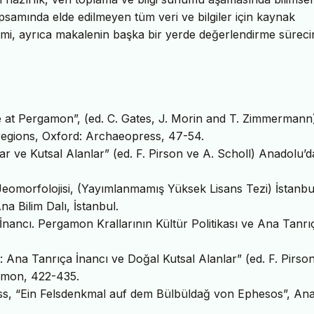
psamında elde edilmeyen tüm veri ve bilgiler için kaynak
imi, ayrıca makalenin başka bir yerde değerlendirme sürec
e at Pergamon”, (ed. C. Gates, J. Morin and T. Zimmermann
regions, Oxford: Archaeopress, 47-54.
r ve Kutsal Alanlar” (ed. F. Pirson ve A. Scholl) Anadolu’d
omorfolojisi, (Yayımlanmamış Yüksek Lisans Tezi) İstanbu
a Bilim Dalı, İstanbul.
ancı. Pergamon Krallarının Kültür Politikası ve Ana Tanrı
Ana Tanrıça İnancı ve Doğal Kutsal Alanlar” (ed. F. Pirson
gamon, 422-435.
“Ein Felsdenkmal auf dem Bülbüldağ von Ephesos”, Anat