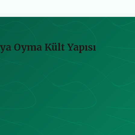
aya Oyma Kült Yapısı