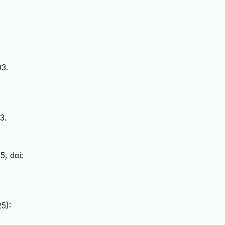
03.
3.
25,
doi:
5):