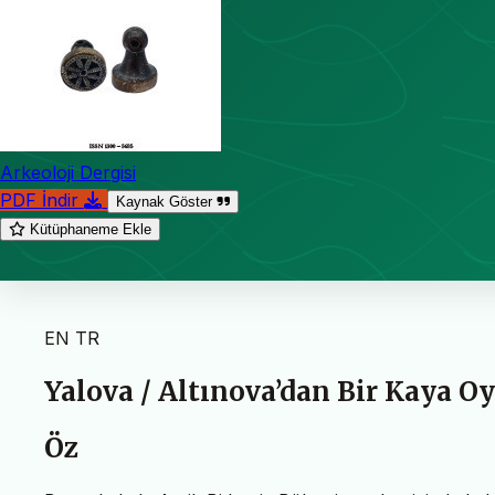
Arkeoloji Dergisi
PDF İndir
Kaynak Göster
Kütüphaneme Ekle
EN
TR
Yalova / Altınova’dan Bir Kaya O
Öz