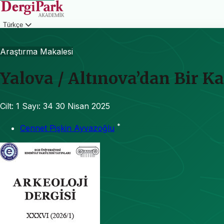
Türkçe
Giriş
Araştırma Makalesi
Yalova / Altınova’dan Bir K
Cilt: 1
Sayı: 34
30 Nisan 2025
*
Cennet Pişkin Ayvazoğlu