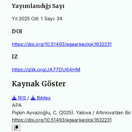
Yayımlandığı Sayı
Yıl 2025 Cilt: 1 Sayı: 34
DOI
https://doi.org/10.51493/egearkeoloji.1632231
IZ
https://izlik.org/JA77DU64HM
Kaynak Göster
RIS
/
Bibtex
APA
Pişkin Ayvazoğlu, C. (2025). Yalova / Altınova’dan Bi
https://doi.org/10.51493/egearkeoloji.1632231