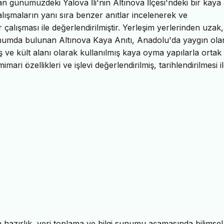
an günümüzdeki Yalova İli'nin Altınova İlçesi'ndeki bir kaya 
alışmaların yanı sıra benzer anıtlar incelenerek ve
r çalışması ile değerlendirilmiştir. Yerleşim yerlerinden uzak,
onumda bulunan Altınova Kaya Anıtı, Anadolu'da yaygın ola
ve kült alanı olarak kullanılmış kaya oyma yapılarla ortak
i özellikleri ve işlevi değerlendirilmiş, tarihlendirilmesi ile 
azırlık, veri toplama ve bilgi sunumu aşamasında bilimsel 