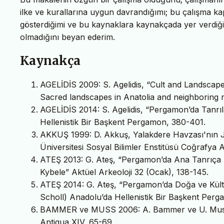
ilke ve kurallarına uygun davrandığımı; bu çalışma ka
gösterdiğimi ve bu kaynaklara kaynakçada yer verdiğ
olmadığını beyan ederim.
Kaynakça
AGELİDİS 2009: S. Agelidis, “Cult and Landscap
Sacred landscapes in Anatolia and neighboring 
AGELİDİS 2014: S. Agelidis, “Pergamon’da Tanrıla
Hellenistik Bir Başkent Pergamon, 380-401.
AKKUŞ 1999: D. Akkuş, Yalakdere Havzası'nın Je
Üniversitesi Sosyal Bilimler Enstitüsü Coğrafya An
ATEŞ 2013: G. Ateş, “Pergamon’da Ana Tanrıça İn
Kybele” Aktüel Arkeoloji 32 (Ocak), 138-145.
ATEŞ 2014: G. Ateş, “Pergamon’da Doğa ve Kült: 
Scholl) Anadolu’da Hellenistik Bir Başkent Per
BAMMER ve MUSS 2006: A. Bammer ve U. Muss, 
Antiqua XIV, 65-69.