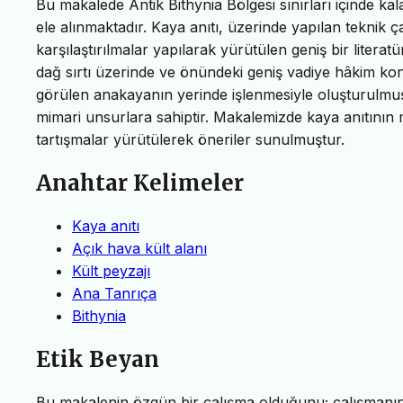
Bu makalede Antik Bithynia Bölgesi sınırları içinde kal
ele alınmaktadır. Kaya anıtı, üzerinde yapılan teknik ç
karşılaştırılmalar yapılarak yürütülen geniş bir literatü
dağ sırtı üzerinde ve önündeki geniş vadiye hâkim k
görülen anakayanın yerinde işlenmesiyle oluşturulmuş 
mimari unsurlara sahiptir. Makalemizde kaya anıtının mimar
tartışmalar yürütülerek öneriler sunulmuştur.
Anahtar Kelimeler
Kaya anıtı
Açık hava kült alanı
Kült peyzajı
Ana Tanrıça
Bithynia
Etik Beyan
Bu makalenin özgün bir çalışma olduğunu; çalışmanın h