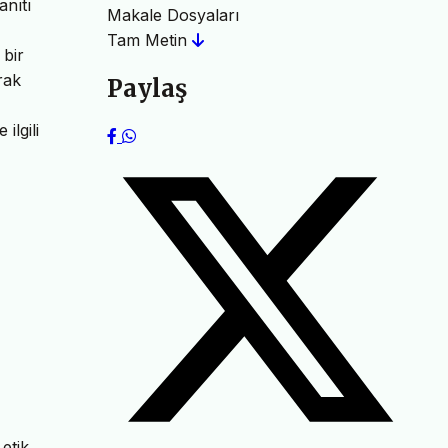
anıtı
Makale Dosyaları
Tam Metin
 bir
rak
Paylaş
ilgili
etik