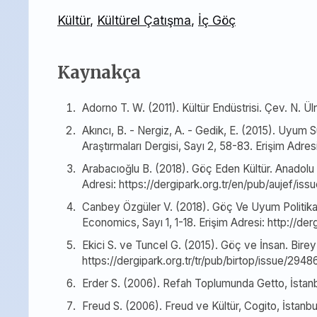
Kültür
,
Kültürel Çatışma
,
İç Göç
Kaynakça
Adorno T. W. (2011). Kültür Endüstrisi. Çev. N. Ülne
Akıncı, B. - Nergiz, A. - Gedik, E. (2015). Uyu
Araştırmaları Dergisi, Sayı 2, 58-83. Erişim Adr
Arabacıoğlu B. (2018). Göç Eden Kültür. Anadolu Ün
Adresi: https://dergipark.org.tr/en/pub/aujef/i
Canbey Özgüler V. (2018). Göç Ve Uyum Politika
Economics, Sayı 1, 1-18. Erişim Adresi: http://d
Ekici S. ve Tuncel G. (2015). Göç ve İnsan. Birey
https://dergipark.org.tr/tr/pub/birtop/issue/294
Erder S. (2006). Refah Toplumunda Getto, İstanbul:
Freud S. (2006). Freud ve Kültür, Cogito, İstanbu