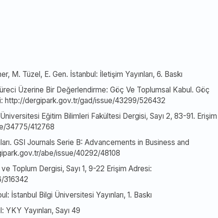
r, M. Tüzel, E. Gen. İstanbul: İletişim Yayınları, 6. Baskı
m Süreci Üzerine Bir Değerlendirme: Göç Ve Toplumsal Kabul. Göç
esi: http://dergipark.gov.tr/gad/issue/43299/526432
iversitesi Eğitim Bilimleri Fakültesi Dergisi, Sayı 2, 83-91. Erişim
ssue/34775/412768
ları. GSI Journals Serie B: Advancements in Business and
ergipark.gov.tr/abe/issue/40292/48108
 ve Toplum Dergisi, Sayı 1, 9-22 Erişim Adresi:
86/316342
 İstanbul Bilgi Üniversitesi Yayınları, 1. Baskı
l: YKY Yayınları, Sayı 49