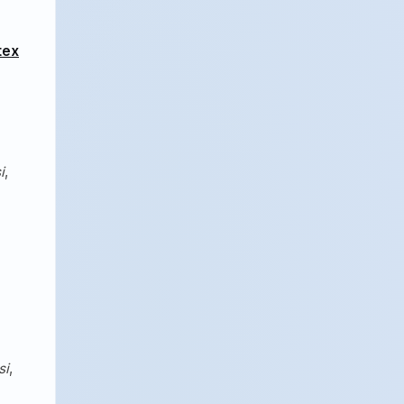
tex
i
,
si
,