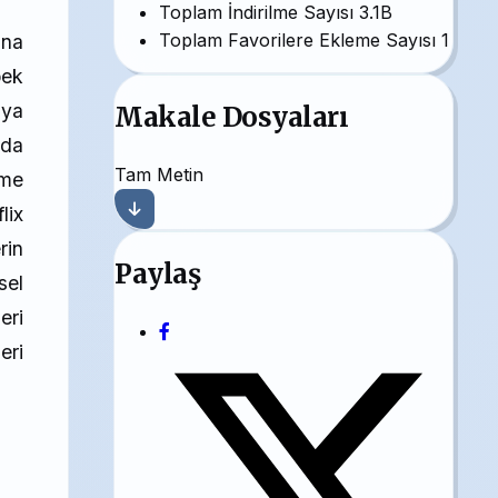
Toplam İndirilme Sayısı
3.1B
Toplam Favorilere Ekleme Sayısı
1
ana
pek
aya
Makale Dosyaları
nda
Tam Metin
ime
lix
rin
Paylaş
sel
eri
eri