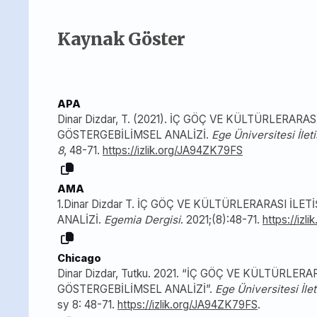
Kaynak Göster
APA
Dinar Dizdar, T. (2021). İÇ GÖÇ VE KÜLTÜRLERARA
GÖSTERGEBİLİMSEL ANALİZİ.
Ege Üniversitesi İlet
8
, 48-71.
https://izlik.org/JA94ZK79FS
AMA
1.Dinar Dizdar T. İÇ GÖÇ VE KÜLTÜRLERARASI İL
ANALİZİ.
Egemia Dergisi
. 2021;(8):48-71.
https://iz
Chicago
Dinar Dizdar, Tutku. 2021. “İÇ GÖÇ VE KÜLTÜRLER
GÖSTERGEBİLİMSEL ANALİZİ”.
Ege Üniversitesi İle
sy 8: 48-71.
https://izlik.org/JA94ZK79FS
.