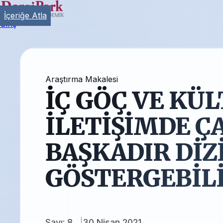
İçeriğe Atla
Giriş
Araştırma Makalesi
İÇ GÖÇ VE KÜ
İLETİŞİMDE Ç
BAŞKADIR DİZ
GÖSTERGEBİLİ
Sayı: 8
30 Nisan 2021