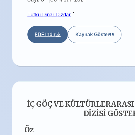
*
Tutku Dinar Dizdar
PDF İndir
Kaynak Göster
İÇ GÖÇ VE KÜLTÜRLERARASI
DİZİSİ GÖST
Öz