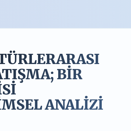
LTÜRLERARASI
ATIŞMA; BİR
İSİ
MSEL ANALİZİ