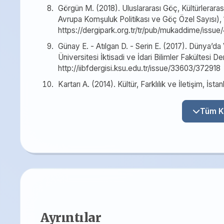
Görgün M. (2018). Uluslararası Göç, Kültürlerara
Avrupa Komşuluk Politikası ve Göç Özel Sayısı), 1
https://dergipark.org.tr/tr/pub/mukaddime/issu
Günay E. - Atılgan D. - Serin E. (2017). Dünya
Üniversitesi İktisadi ve İdari Bilimler Fakültesi De
http://iibfdergisi.ksu.edu.tr/issue/33603/372918
Kartarı A. (2014). Kültür, Farklılık ve İletişim, İstan
Ayrıntılar