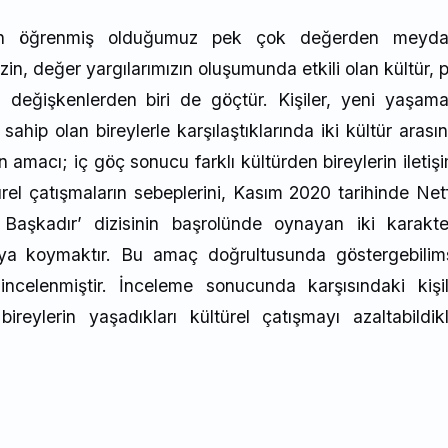
zdan öğrenmiş olduğumuz pek çok değerden meyd
in, değer yargılarımızın oluşumunda etkili olan kültür, 
 değişkenlerden biri de göçtür. Kişiler, yeni yaşam
 sahip olan bireylerle karşılaştıklarında iki kültür arası
 amacı; iç göç sonucu farklı kültürden bireylerin iletiş
ürel çatışmaların sebeplerini, Kasım 2020 tarihinde Netf
r Başkadır’ dizisinin başrolünde oynayan iki karakte
aya koymaktır. Bu amaç doğrultusunda göstergebilim
incelenmiştir. İnceleme sonucunda karşısındaki kişil
reylerin yaşadıkları kültürel çatışmayı azaltabildikl