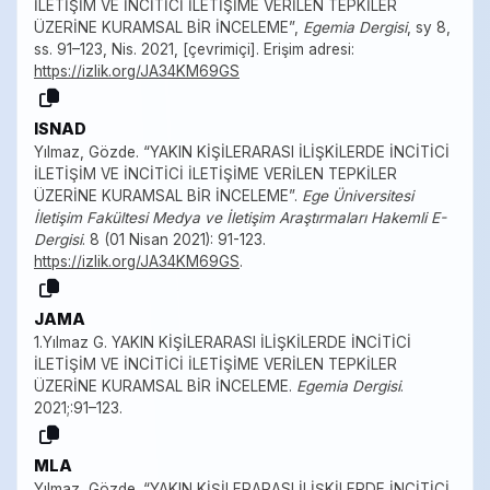
İLETİŞİM VE İNCİTİCİ İLETİŞİME VERİLEN TEPKİLER
ÜZERİNE KURAMSAL BİR İNCELEME”,
Egemia Dergisi
, sy 8,
ss. 91–123, Nis. 2021, [çevrimiçi]. Erişim adresi:
https://izlik.org/JA34KM69GS
ISNAD
Yılmaz, Gözde. “YAKIN KİŞİLERARASI İLİŞKİLERDE İNCİTİCİ
İLETİŞİM VE İNCİTİCİ İLETİŞİME VERİLEN TEPKİLER
ÜZERİNE KURAMSAL BİR İNCELEME”.
Ege Üniversitesi
İletişim Fakültesi Medya ve İletişim Araştırmaları Hakemli E-
Dergisi
. 8 (01 Nisan 2021): 91-123.
https://izlik.org/JA34KM69GS
.
JAMA
1.Yılmaz G. YAKIN KİŞİLERARASI İLİŞKİLERDE İNCİTİCİ
İLETİŞİM VE İNCİTİCİ İLETİŞİME VERİLEN TEPKİLER
ÜZERİNE KURAMSAL BİR İNCELEME.
Egemia Dergisi
.
2021;:91–123.
MLA
Yılmaz, Gözde. “YAKIN KİŞİLERARASI İLİŞKİLERDE İNCİTİCİ