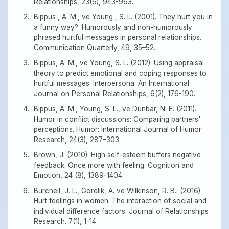
Relationships, 23(6), 943-963.
Bippus , A. M., ve Young , S. L. (2001). They hurt you in
a funny way?: Humorously and non-humorously
phrased hurtful messages in personal relationships.
Communication Quarterly, 49, 35–52.
Bippus, A. M., ve Young, S. L. (2012). Using appraisal
theory to predict emotional and coping responses to
hurtful messages. Interpersona: An International
Journal on Personal Relationships, 6(2), 176-190.
Bippus, A. M., Young, S. L., ve Dunbar, N. E. (2011).
Humor in conflict discussions: Comparing partners'
perceptions. Humor: International Journal of Humor
Research, 24(3), 287–303.
Brown, J. (2010). High self-esteem buffers negative
feedback: Once more with feeling. Cognition and
Emotion, 24 (8), 1389-1404.
Burchell, J. L., Gorelik, A. ve Wilkinson, R. B.. (2016)
Hurt feelings in women: The interaction of social and
individual difference factors. Journal of Relationships
Research. 7(1), 1-14.