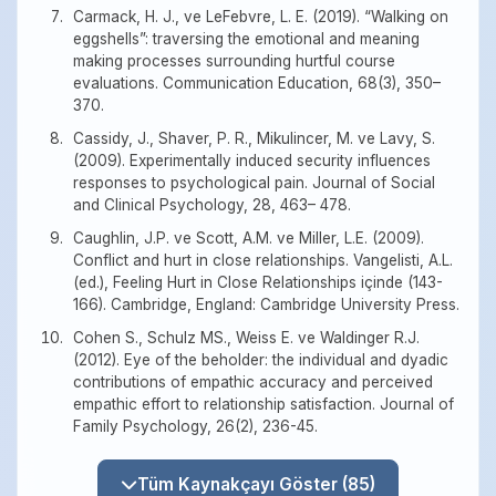
Carmack, H. J., ve LeFebvre, L. E. (2019). “Walking on
eggshells”: traversing the emotional and meaning
making processes surrounding hurtful course
evaluations. Communication Education, 68(3), 350–
370.
Cassidy, J., Shaver, P. R., Mikulincer, M. ve Lavy, S.
(2009). Experimentally induced security influences
responses to psychological pain. Journal of Social
and Clinical Psychology, 28, 463– 478.
Caughlin, J.P. ve Scott, A.M. ve Miller, L.E. (2009).
Conflict and hurt in close relationships. Vangelisti, A.L.
(ed.), Feeling Hurt in Close Relationships içinde (143-
166). Cambridge, England: Cambridge University Press.
Cohen S., Schulz MS., Weiss E. ve Waldinger R.J.
(2012). Eye of the beholder: the individual and dyadic
contributions of empathic accuracy and perceived
empathic effort to relationship satisfaction. Journal of
Family Psychology, 26(2), 236-45.
Tüm Kaynakçayı Göster (85)