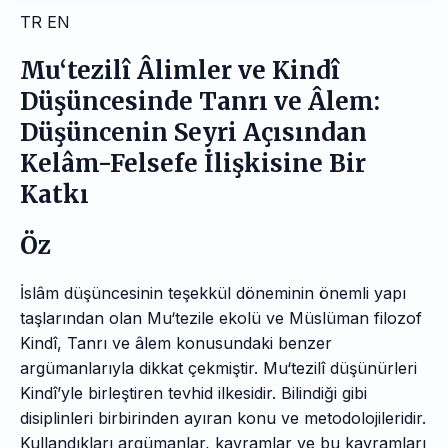
TR
EN
Mu‘tezilî Âlimler ve Kindî
Düşüncesinde Tanrı ve Âlem:
Düşüncenin Seyri Açısından
Kelâm-Felsefe İlişkisine Bir
Katkı
Öz
İslâm düşüncesinin teşekkül döneminin önemli yapı
taşlarından olan Mu‘tezile ekolü ve Müslüman filozof
Kindî, Tanrı ve âlem konusundaki benzer
argümanlarıyla dikkat çekmiştir. Mu‘tezilî düşünürleri
Kindî’yle birleştiren tevhid ilkesidir. Bilindiği gibi
disiplinleri birbirinden ayıran konu ve metodolojileridir.
Kullandıkları argümanlar, kavramlar ve bu kavramları