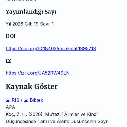
Yayımlandığı Sayı
Yıl 2026 Cilt: 19 Sayı: 1
DOI
https://doi.org/10.18403/emakalat.1895718
IZ
https://izlik.org/JA52RW49LN
Kaynak Göster
RIS
/
Bibtex
APA
Koç, Z. H. (2026). Mu‘tezilî Âlimler ve Kindî
Düşüncesinde Tanrı ve Âlem: Düşüncenin Seyri