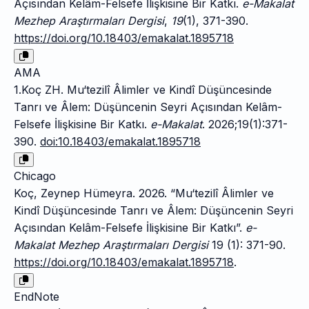
Açısından Kelâm-Felsefe İlişkisine Bir Katkı.
e-Makalat
Mezhep Araştırmaları Dergisi
,
19
(1), 371-390.
https://doi.org/10.18403/emakalat.1895718
AMA
1.Koç ZH. Mu‘tezilî Âlimler ve Kindî Düşüncesinde
Tanrı ve Âlem: Düşüncenin Seyri Açısından Kelâm-
Felsefe İlişkisine Bir Katkı.
e-Makalat
. 2026;19(1):371-
390.
doi:10.18403/emakalat.1895718
Chicago
Koç, Zeynep Hümeyra. 2026. “Mu‘tezilî Âlimler ve
Kindî Düşüncesinde Tanrı ve Âlem: Düşüncenin Seyri
Açısından Kelâm-Felsefe İlişkisine Bir Katkı”.
e-
Makalat Mezhep Araştırmaları Dergisi
19 (1): 371-90.
https://doi.org/10.18403/emakalat.1895718
.
EndNote