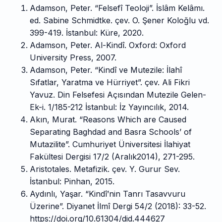
Adamson, Peter. “Felsefî Teoloji”. İslâm Kelâmı.
ed. Sabine Schmidtke. çev. O. Şener Koloğlu vd.
399-419. İstanbul: Küre, 2020.
Adamson, Peter. Al-Kindî. Oxford: Oxford
University Press, 2007.
Adamson, Peter. “Kindî ve Mutezile: İlahî
Sıfatlar, Yaratma ve Hürriyet”. çev. Ali Fikri
Yavuz. Din Felsefesi Açısından Mutezile Gelen-
Ek-i. 1/185-212 İstanbul: İz Yayıncılık, 2014.
Akın, Murat. “Reasons Which are Caused
Separating Baghdad and Basra Schools’ of
Mutazilite”. Cumhuriyet Üniversitesi İlahiyat
Fakültesi Dergisi 17/2 (Aralık2014), 271-295.
Aristotales. Metafizik. çev. Y. Gurur Sev.
İstanbul: Pinhan, 2015.
Aydınlı, Yaşar. “Kindî’nin Tanrı Tasavvuru
Üzerine”. Diyanet İlmî Dergi 54/2 (2018): 33-52.
https://doi.org/10.61304/did.444627