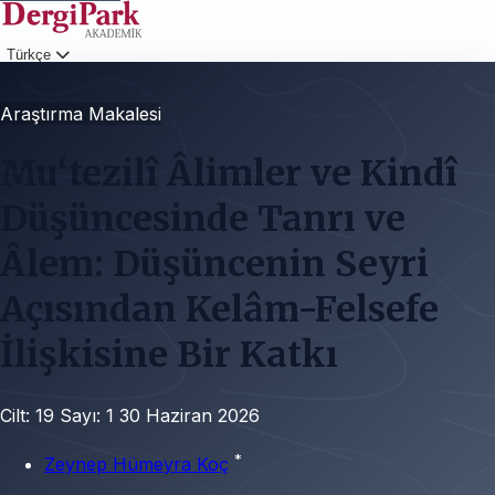
Türkçe
Giriş
Araştırma Makalesi
Mu‘tezilî Âlimler ve Kindî
Düşüncesinde Tanrı ve
Âlem: Düşüncenin Seyri
Açısından Kelâm-Felsefe
İlişkisine Bir Katkı
Cilt: 19
Sayı: 1
30 Haziran 2026
*
Zeynep Hümeyra Koç