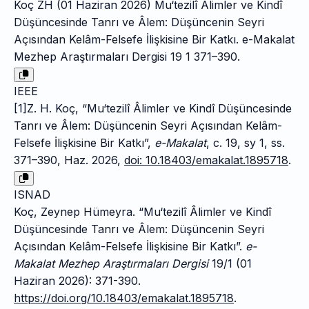
Koç ZH (01 Haziran 2026) Mu‘tezilî Âlimler ve Kindî
Düşüncesinde Tanrı ve Âlem: Düşüncenin Seyri
Açısından Kelâm-Felsefe İlişkisine Bir Katkı. e-Makalat
Mezhep Araştırmaları Dergisi 19 1 371–390.
IEEE
[1]Z. H. Koç, “Mu‘tezilî Âlimler ve Kindî Düşüncesinde
Tanrı ve Âlem: Düşüncenin Seyri Açısından Kelâm-
Felsefe İlişkisine Bir Katkı”,
e-Makalat
, c. 19, sy 1, ss.
371–390, Haz. 2026,
doi: 10.18403/emakalat.1895718
.
ISNAD
Koç, Zeynep Hümeyra. “Mu‘tezilî Âlimler ve Kindî
Düşüncesinde Tanrı ve Âlem: Düşüncenin Seyri
Açısından Kelâm-Felsefe İlişkisine Bir Katkı”.
e-
Makalat Mezhep Araştırmaları Dergisi
19/1 (01
Haziran 2026): 371-390.
https://doi.org/10.18403/emakalat.1895718
.