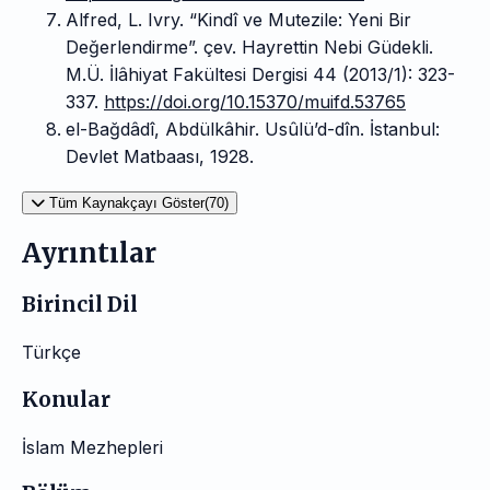
Alfred, L. Ivry. “Kindî ve Mutezile: Yeni Bir
Değerlendirme”. çev. Hayrettin Nebi Güdekli.
M.Ü. İlâhiyat Fakültesi Dergisi 44 (2013/1): 323-
337.
https://doi.org/10.15370/muifd.53765
el-Bağdâdî, Abdülkâhir. Usûlü’d-dîn. İstanbul:
Devlet Matbaası, 1928.
Tüm Kaynakçayı Göster(70)
Ayrıntılar
Birincil Dil
Türkçe
Konular
İslam Mezhepleri