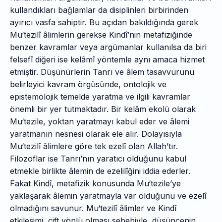
kullandıkları bağlamlar da disiplinleri birbirinden
ayırıcı vasfa sahiptir. Bu açıdan bakıldığında gerek
Mu‘tezilî âlimlerin gerekse Kindî’nin metafiziğinde
benzer kavramlar veya argümanlar kullanılsa da biri
felsefî diğeri ise kelâmî yöntemle aynı amaca hizmet
etmiştir. Düşünürlerin Tanrı ve âlem tasavvurunu
belirleyici kavram örgüsünde, ontolojik ve
epistemolojik temelde yaratma ve ilgili kavramlar
önemli bir yer tutmaktadır. Bir kelâm ekolü olarak
Mu‘tezile, yoktan yaratmayı kabul eder ve âlemi
yaratmanın nesnesi olarak ele alır. Dolayısıyla
Mu‘tezilî âlimlere göre tek ezelî olan Allah’tır.
Filozoflar ise Tanrı’nın yaratıcı olduğunu kabul
etmekle birlikte âlemin de ezelilîğini iddia ederler.
Fakat Kindî, metafizik konusunda Mu‘tezile’ye
yaklaşarak âlemin yaratmayla var olduğunu ve ezelî
olmadığını savunur. Mu‘tezilî âlimler ve Kindî
etkileşimi, çift yönlü olması sebebiyle, düşüncenin