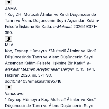
JAMA
1.Koç ZH. Mu‘tezilî Âlimler ve Kindî Düşüncesinde
Tanrı ve Âlem: Düşüncenin Seyri Açısından Kelâm-
Felsefe İlişkisine Bir Katkı.
e-Makalat
. 2026;19:371–
390.
MLA
Koç, Zeynep Hümeyra. “Mu‘tezilî Âlimler ve Kindî
Düşüncesinde Tanrı ve Âlem: Düşüncenin Seyri
Açısından Kelâm-Felsefe İlişkisine Bir Katkı”.
e-
Makalat Mezhep Araştırmaları Dergisi
, c. 19, sy 1,
Haziran 2026, ss. 371-90,
doi:10.18403/emakalat.1895718
.
Vancouver
1.Zeynep Hümeyra Koç. Mu‘tezilî Âlimler ve Kindî
Düşüncesinde Tanrı ve Âlem: Düşüncenin Seyri