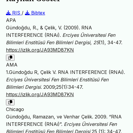
RIS
/
Bibtex
APA
Gündoğdu, R., & Çelik, V. (2009). RNA
INTERFERENCE (RNAi).
Erciyes Üniversitesi Fen
Bilimleri Enstitüsü Fen Bilimleri Dergisi
,
25
(1), 34-47.
https://izlik.org/JA93MD87KN
AMA
1.Gündoğdu R, Çelik V. RNA INTERFERENCE (RNAi).
Erciyes Üniversitesi Fen Bilimleri Enstitüsü Fen
Bilimleri Dergisi
. 2009;25(1):34-47.
https://izlik.org/JA93MD87KN
Chicago
Gündoğdu, Ramazan, ve Venhar Çelik. 2009. “RNA
INTERFERENCE (RNAi)”.
Erciyes Üniversitesi Fen
Bilimleri Enstitüsü Fen Bilimleri Dergisi
25 (1): 34-47.