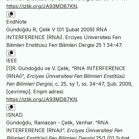
https://izlik.org/JA93MD87KN
.
EndNote
Gündoğdu R, Çelik V (01 Şubat 2009) RNA
INTERFERENCE (RNAi). Erciyes Üniversitesi Fen
Bilimleri Enstitüsü Fen Bilimleri Dergisi 25 1 34–47.
IEEE
[1]R. Gündoğdu ve V. Çelik, “RNA INTERFERENCE
(RNAi)”,
Erciyes Üniversitesi Fen Bilimleri Enstitüsü
Fen Bilimleri Dergisi
, c. 25, sy 1, ss. 34–47, Şub. 2009,
[çevrimiçi]. Erişim adresi:
https://izlik.org/JA93MD87KN
ISNAD
Gündoğdu, Ramazan - Çelik, Venhar. “RNA
INTERFERENCE (RNAi)”.
Erciyes Üniversitesi Fen
Bilimleri Enstitüsü Fen Bilimleri Dergisi
25/1 (01 Şubat