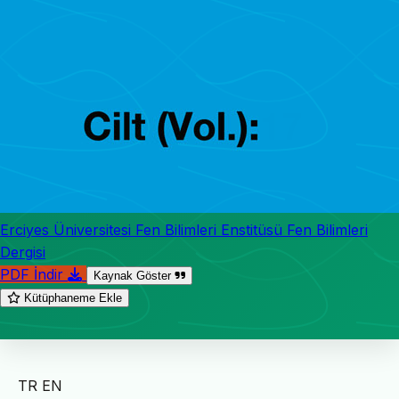
Erciyes Üniversitesi Fen Bilimleri Enstitüsü Fen Bilimleri
Dergisi
PDF İndir
Kaynak Göster
Kütüphaneme Ekle
TR
EN