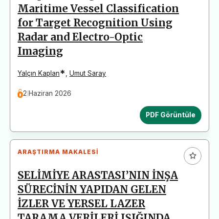
Maritime Vessel Classification
for Target Recognition Using
Radar and Electro-Optic
Imaging
*
Yalçın Kaplan
,
Umut Saray
2 Haziran 2026
PDF Görüntüle
ARAŞTIRMA MAKALESI
SELİMİYE ARASTASI’NIN İNŞA
SÜRECİNİN YAPIDAN GELEN
İZLER VE YERSEL LAZER
TARAMA VERİLERİ IŞIĞINDA