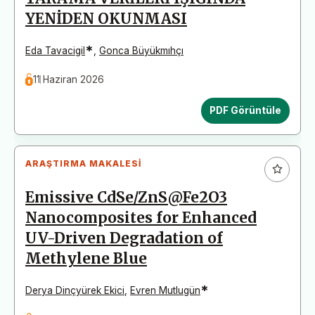
YENİDEN OKUNMASI
*
Eda Tavacigil
,
Gonca Büyükmıhçı
11 Haziran 2026
PDF Görüntüle
ARAŞTIRMA MAKALESI
Emissive CdSe/ZnS@Fe2O3
Nanocomposites for Enhanced
UV-Driven Degradation of
Methylene Blue
*
Derya Dinçyürek Ekici
,
Evren Mutlugün