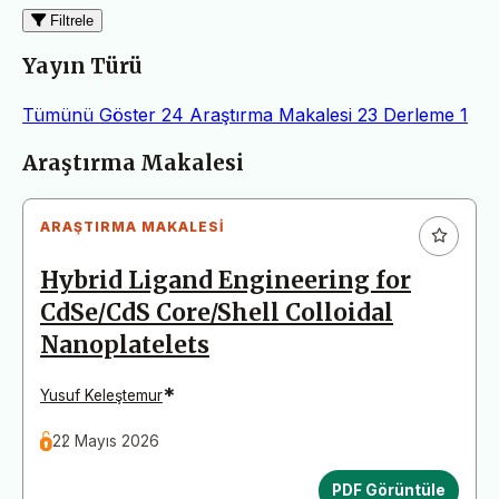
Filtrele
Yayın Türü
Tümünü Göster
24
Araştırma Makalesi
23
Derleme
1
Makaleler
Araştırma Makalesi
ARAŞTIRMA MAKALESI
Hybrid Ligand Engineering for
CdSe/CdS Core/Shell Colloidal
Nanoplatelets
*
Yusuf Keleştemur
22 Mayıs 2026
PDF Görüntüle