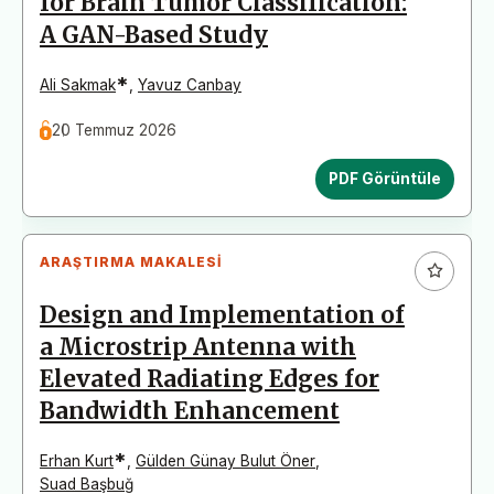
for Brain Tumor Classification:
A GAN-Based Study
*
Ali Sakmak
,
Yavuz Canbay
20 Temmuz 2026
PDF Görüntüle
ARAŞTIRMA MAKALESI
Design and Implementation of
a Microstrip Antenna with
Elevated Radiating Edges for
Bandwidth Enhancement
*
Erhan Kurt
,
Gülden Günay Bulut Öner
,
Suad Başbuğ