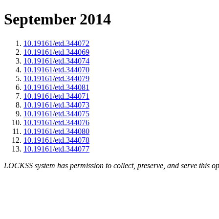
September 2014
10.19161/etd.344072
10.19161/etd.344069
10.19161/etd.344074
10.19161/etd.344070
10.19161/etd.344079
10.19161/etd.344081
10.19161/etd.344071
10.19161/etd.344073
10.19161/etd.344075
10.19161/etd.344076
10.19161/etd.344080
10.19161/etd.344078
10.19161/etd.344077
LOCKSS system has permission to collect, preserve, and serve this op