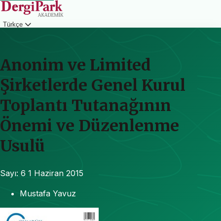
Türkçe
Giriş
Anonim ve Limited
Şirketlerde Genel Kurul
Toplantı Tutanağının
Önemi ve Düzenlenme
Usulü
Sayı: 6
1 Haziran 2015
Mustafa Yavuz