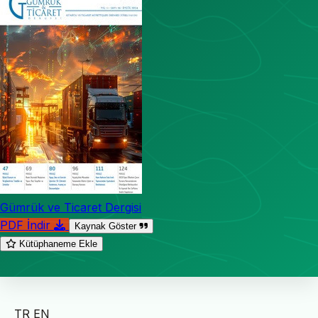
Gümrük ve Ticaret Dergisi
PDF İndir
Kaynak Göster
Kütüphaneme Ekle
TR
EN