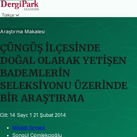
Türkçe
Giriş
Araştırma Makalesi
ÇÜNGÜŞ İLÇESİNDE
DOĞAL OLARAK YETİŞEN
BADEMLERİN
SELEKSİYONU ÜZERİNDE
BİR ARAŞTIRMA
Cilt: 14
Sayı: 1
21 Şubat 2014
Mikdat Şimşek
Songül Çömlekçioğlu