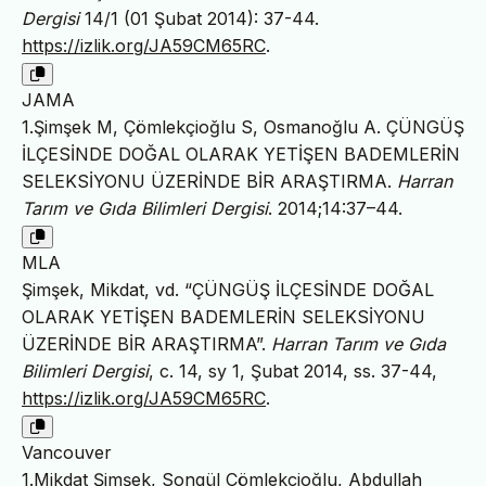
Dergisi
14/1 (01 Şubat 2014): 37-44.
https://izlik.org/JA59CM65RC
.
JAMA
1.Şimşek M, Çömlekçioğlu S, Osmanoğlu A. ÇÜNGÜŞ
İLÇESİNDE DOĞAL OLARAK YETİŞEN BADEMLERİN
SELEKSİYONU ÜZERİNDE BİR ARAŞTIRMA.
Harran
Tarım ve Gıda Bilimleri Dergisi
. 2014;14:37–44.
MLA
Şimşek, Mikdat, vd. “ÇÜNGÜŞ İLÇESİNDE DOĞAL
OLARAK YETİŞEN BADEMLERİN SELEKSİYONU
ÜZERİNDE BİR ARAŞTIRMA”.
Harran Tarım ve Gıda
Bilimleri Dergisi
, c. 14, sy 1, Şubat 2014, ss. 37-44,
https://izlik.org/JA59CM65RC
.
Vancouver
1.Mikdat Şimşek, Songül Çömlekçioğlu, Abdullah