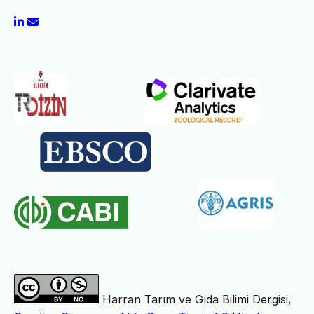
Harran Tarım ve Gıda Bilimi Dergisi,