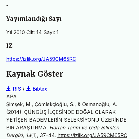
-
Yayımlandığı Sayı
Yıl 2010 Cilt: 14 Sayı: 1
IZ
https://izlik.org/JA59CM65RC
Kaynak Göster
RIS
/
Bibtex
APA
Şimşek, M., Çömlekçioğlu, S., & Osmanoğlu, A.
(2014). ÇÜNGÜŞ İLÇESİNDE DOĞAL OLARAK
YETİŞEN BADEMLERİN SELEKSİYONU ÜZERİNDE
BİR ARAŞTIRMA.
Harran Tarım ve Gıda Bilimleri
Dergisi
,
14
(1), 37-44.
https://izlik.org/JA59CM65RC