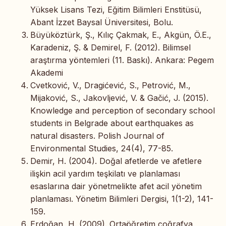
Yüksek Lisans Tezi, Eğitim Bilimleri Enstitüsü,
Abant İzzet Baysal Üniversitesi, Bolu.
Büyüköztürk, Ş., Kılıç Çakmak, E., Akgün, Ö.E.,
Karadeniz, Ş. & Demirel, F. (2012). Bilimsel
araştırma yöntemleri (11. Baskı). Ankara: Pegem
Akademi
Cvetković, V., Dragićević, S., Petrović, M.,
Mijaković, S., Jakovljević, V. & Gačić, J. (2015).
Knowledge and perception of secondary school
students in Belgrade about earthquakes as
natural disasters. Polish Journal of
Environmental Studies, 24(4), 77-85.
Demir, H. (2004). Doğal afetlerde ve afetlere
ilişkin acil yardım teşkilatı ve planlaması
esaslarına dair yönetmelikte afet acil yönetim
planlaması. Yönetim Bilimleri Dergisi, 1(1-2), 141-
159.
Erdoğan, H. (2009). Ortaöğretim coğrafya