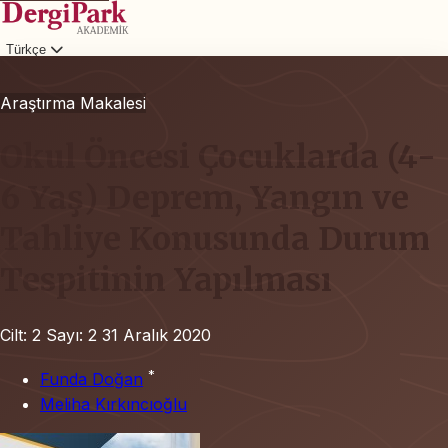
Türkçe
Giriş
Araştırma Makalesi
Okul Öncesi Çocuklarda (4-
6 Yaş) Deprem, Yangın ve
Tahliye Konusunda Durum
Tespitinin Yapılması
Cilt: 2
Sayı: 2
31 Aralık 2020
*
Funda Doğan
Meliha Kırkıncıoğlu