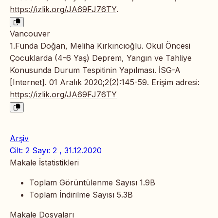
https://izlik.org/JA69FJ76TY
.
Vancouver
1.Funda Doğan, Meliha Kırkıncıoğlu. Okul Öncesi
Çocuklarda (4-6 Yaş) Deprem, Yangın ve Tahliye
Konusunda Durum Tespitinin Yapılması. İSG-A
[Internet]. 01 Aralık 2020;2(2):145-59. Erişim adresi:
https://izlik.org/JA69FJ76TY
Arşiv
Cilt: 2 Sayı: 2 , 31.12.2020
Makale İstatistikleri
Toplam Görüntülenme Sayısı
1.9B
Toplam İndirilme Sayısı
5.3B
Makale Dosyaları