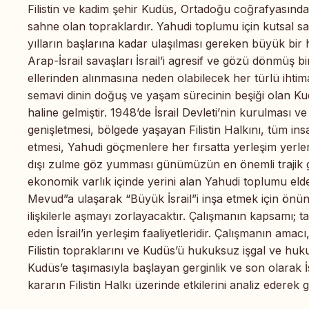
Filistin ve kadim şehir Kudüs, Ortadoğu coğrafyasınd
sahne olan topraklardır. Yahudi toplumu için kutsal s
yılların başlarına kadar ulaşılması gereken büyük bir
Arap-İsrail savaşları İsrail’i agresif ve gözü dönmüş bi
ellerinden alınmasına neden olabilecek her türlü ihtima
semavi dinin doğuş ve yaşam sürecinin beşiği olan K
haline gelmiştir. 1948’de İsrail Devleti’nin kurulması v
genişletmesi, bölgede yaşayan Filistin Halkını, tüm ins
etmesi, Yahudi göçmenlere her fırsatta yerleşim yerl
dışı zulme göz yumması günümüzün en önemli trajik
ekonomik varlık içinde yerini alan Yahudi toplumu eld
Mevud”a ulaşarak “Büyük İsrail”i inşa etmek için önün
ilişkilerle aşmayı zorlayacaktır. Çalışmanın kapsamı;
eden İsrail’in yerleşim faaliyetleridir. Çalışmanın amac
Filistin topraklarını ve Kudüs’ü hukuksuz işgal ve huku
Kudüs’e taşımasıyla başlayan gerginlik ve son olarak İ
kararın Filistin Halkı üzerinde etkilerini analiz ederek 