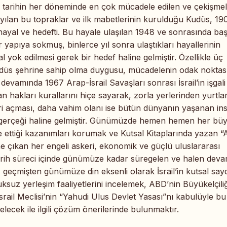
a tarihin her döneminde en çok mücadele edilen ve çekişme
ayılan bu topraklar ve ilk mabetlerinin kurulduğu Kudüs, 19
 hayal ve hedefti. Bu hayale ulaşılan 1948 ve sonrasında ba
r yapıya sokmuş, binlerce yıl sonra ulaştıkları hayallerinin
l yok edilmesi gerek bir hedef haline gelmiştir. Özellikle üç
udüs şehrine sahip olma duygusu, mücadelenin odak noktas
e devamında 1967 Arap-İsrail Savaşları sonrası İsrail’in işgali
an hakları kurallarını hiçe sayarak, zorla yerlerinden yurtla
eri açması, daha vahim olanı ise bütün dünyanın yaşanan ins
 gerçeği haline gelmiştir. Günümüzde hemen hemen her bü
e ettiği kazanımları korumak ve Kutsal Kitaplarında yazan “
e çıkan her engeli askeri, ekonomik ve güçlü uluslararası
 tarih süreci içinde günümüze kadar süregelen ve halen dev
ı, geçmişten günümüze din eksenli olarak İsrail’in kutsal say
ksuz yerleşim faaliyetlerini incelemek, ABD’nin Büyükelçiliğ
srail Meclisi’nin “Yahudi Ulus Devlet Yasası”nı kabulüyle bu
gelecek ile ilgili çözüm önerilerinde bulunmaktır.