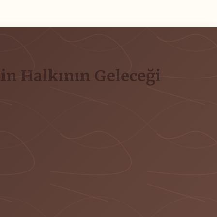
stin Halkının Geleceği