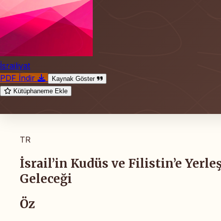
İsrailiyat
PDF İndir
Kaynak Göster
Kütüphaneme Ekle
TR
İsrail’in Kudüs ve Filistin’e Yerl
Geleceği
Öz