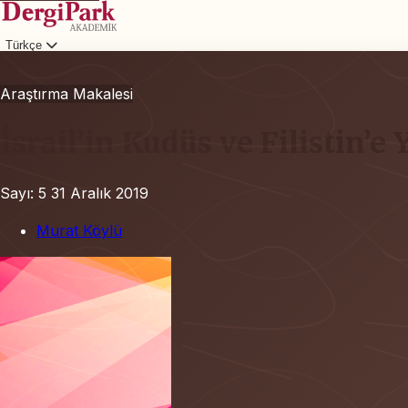
Türkçe
Giriş
Araştırma Makalesi
İsrail’in Kudüs ve Filistin’e
Sayı: 5
31 Aralık 2019
Murat Köylü