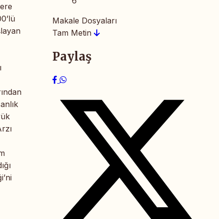
6
lere
00’lü
Makale Dosyaları
şlayan
Tam Metin
Paylaş
ı
rından
anlık
yük
Arzı
am
dığı
i’ni