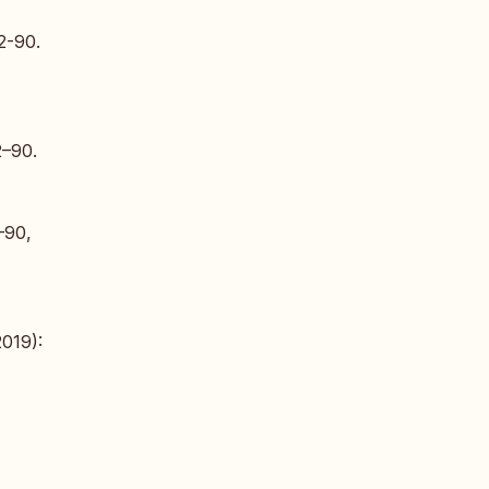
72-90.
2–90.
2–90,
2019):