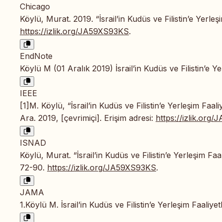
Chicago
Köylü, Murat. 2019. “İsrail’in Kudüs ve Filistin’e Yerleşi
https://izlik.org/JA59XS93KS
.
EndNote
Köylü M (01 Aralık 2019) İsrail’in Kudüs ve Filistin’e Yer
IEEE
[1]M. Köylü, “İsrail’in Kudüs ve Filistin’e Yerleşim Faali
Ara. 2019, [çevrimiçi]. Erişim adresi:
https://izlik.org
ISNAD
Köylü, Murat. “İsrail’in Kudüs ve Filistin’e Yerleşim Faal
72-90.
https://izlik.org/JA59XS93KS
.
JAMA
1.Köylü M. İsrail’in Kudüs ve Filistin’e Yerleşim Faaliyet