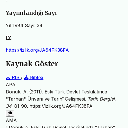
-
Yayımlandığı Sayı
Yıl 1984 Sayı: 34
IZ
https://izlik.org/JA64FK38FA
Kaynak Göster
RIS
/
Bibtex
APA
Donuk, A. (2011). Eski Türk Devlet Teşkîlatında
"Tarhan" Ünvanı ve Tarihî Gelişmesi.
Tarih Dergisi
,
34
, 81-90.
https://izlik.org/JA64FK38FA
AMA
1.Donuk A. Eski Türk Devlet Teşkîlatında "Tarhan"