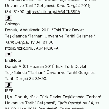
Ünvanı ve Tarihî Gelişmesi.
Tarih Dergisi
. 2011;
(34):81-90.
https://izlik.org/JA64FK38FA
Chicago
Donuk, Abdülkadir. 2011. “Eski Türk Devlet
Teşkîlatında ‘Tarhan’ Ünvanı ve Tarihî Gelişmesi”.
Tarih Dergisi
, sy 34: 81-90.
https://izlik.org/JA64FK38FA
.
EndNote
Donuk A (01 Haziran 2011) Eski Türk Devlet
Teşkîlatında "Tarhan" Ünvanı ve Tarihî Gelişmesi.
Tarih Dergisi 34 81–90.
IEEE
[1]A. Donuk, “Eski Türk Devlet Teşkîlatında ‘Tarhan’
Ünvanı ve Tarihî Gelişmesi”,
Tarih Dergisi
, sy 34, ss.