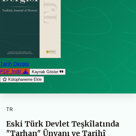
Tarih Dergisi
PDF İndir
Kaynak Göster
Kütüphaneme Ekle
TR
Eski Türk Devlet Teşkîlatında
"Tarhan" Ünvanı ve Tarihî