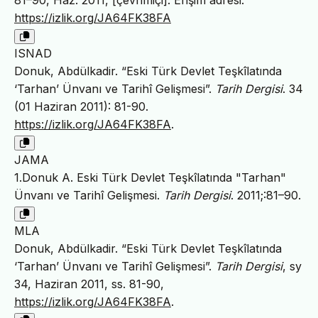
81–90, Haz. 2011, [çevrimiçi]. Erişim adresi:
https://izlik.org/JA64FK38FA
ISNAD
Donuk, Abdülkadir. “Eski Türk Devlet Teşkîlatında
‘Tarhan’ Ünvanı ve Tarihî Gelişmesi”.
Tarih Dergisi
. 34
(01 Haziran 2011): 81-90.
https://izlik.org/JA64FK38FA
.
JAMA
1.Donuk A. Eski Türk Devlet Teşkîlatında "Tarhan"
Ünvanı ve Tarihî Gelişmesi.
Tarih Dergisi
. 2011;:81–90.
MLA
Donuk, Abdülkadir. “Eski Türk Devlet Teşkîlatında
‘Tarhan’ Ünvanı ve Tarihî Gelişmesi”.
Tarih Dergisi
, sy
34, Haziran 2011, ss. 81-90,
https://izlik.org/JA64FK38FA
.