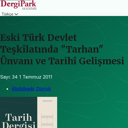
Türkçe
Giriş
Eski Türk Devlet
Teşkîlatında "Tarhan"
Ünvanı ve Tarihî Gelişmesi
Sayı: 34
1 Temmuz 2011
Abdülkadir Donuk