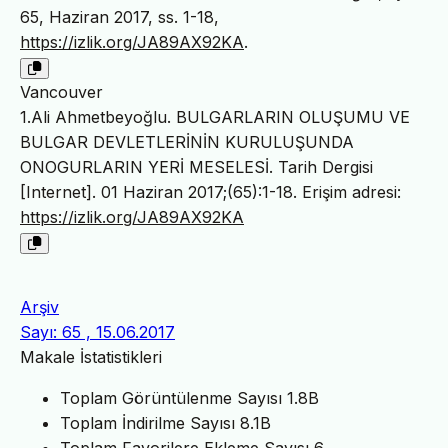
65, Haziran 2017, ss. 1-18,
https://izlik.org/JA89AX92KA
.
Vancouver
1.Ali Ahmetbeyoğlu. BULGARLARIN OLUŞUMU VE
BULGAR DEVLETLERİNİN KURULUŞUNDA
ONOGURLARIN YERİ MESELESİ. Tarih Dergisi
[Internet]. 01 Haziran 2017;(65):1-18. Erişim adresi:
https://izlik.org/JA89AX92KA
Arşiv
Sayı: 65 , 15.06.2017
Makale İstatistikleri
Toplam Görüntülenme Sayısı
1.8B
Toplam İndirilme Sayısı
8.1B