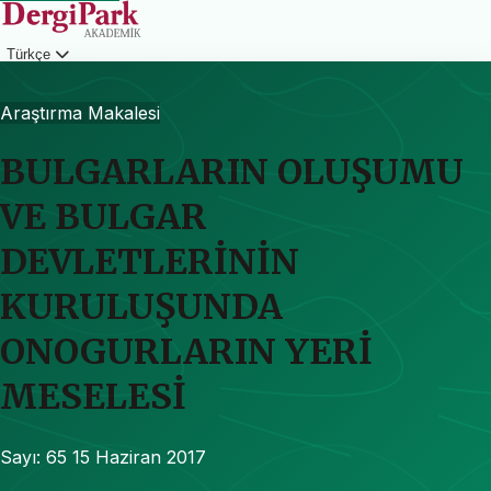
Türkçe
Giriş
Araştırma Makalesi
BULGARLARIN OLUŞUMU
VE BULGAR
DEVLETLERİNİN
KURULUŞUNDA
ONOGURLARIN YERİ
MESELESİ
Sayı: 65
15 Haziran 2017