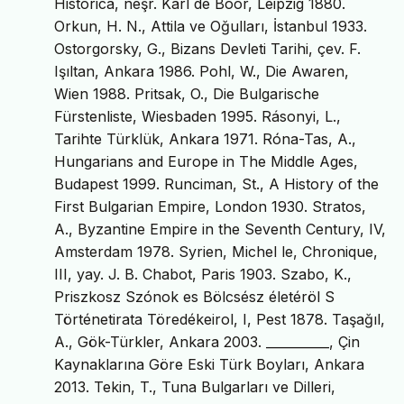
Historica, neşr. Karl de Boor, Leipzig 1880.
Orkun, H. N., Attila ve Oğulları, İstanbul 1933.
Ostorgorsky, G., Bizans Devleti Tarihi, çev. F.
Işıltan, Ankara 1986. Pohl, W., Die Awaren,
Wien 1988. Pritsak, O., Die Bulgarische
Fürstenliste, Wiesbaden 1995. Rásonyi, L.,
Tarihte Türklük, Ankara 1971. Róna-Tas, A.,
Hungarians and Europe in The Middle Ages,
Budapest 1999. Runciman, St., A History of the
First Bulgarian Empire, London 1930. Stratos,
A., Byzantine Empire in the Seventh Century, IV,
Amsterdam 1978. Syrien, Michel le, Chronique,
III, yay. J. B. Chabot, Paris 1903. Szabo, K.,
Priszkosz Szónok es Bölcsész életéröl S
Történetirata Töredékeirol, I, Pest 1878. Taşağıl,
A., Gök-Türkler, Ankara 2003. __________, Çin
Kaynaklarına Göre Eski Türk Boyları, Ankara
2013. Tekin, T., Tuna Bulgarları ve Dilleri,