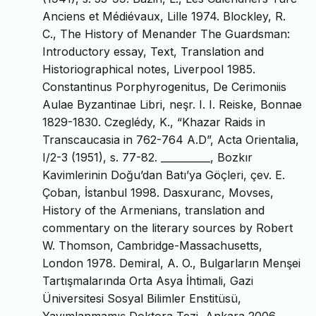
Anciens et Médiévaux, Lille 1974. Blockley, R.
C., The History of Menander The Guardsman:
Introductory essay, Text, Translation and
Historiographical notes, Liverpool 1985.
Constantinus Porphyrogenitus, De Cerimoniis
Aulae Byzantinae Libri, neşr. I. I. Reiske, Bonnae
1829-1830. Czeglédy, K., “Khazar Raids in
Transcaucasia in 762-764 A.D”, Acta Orientalia,
I/2-3 (1951), s. 77-82. __________, Bozkır
Kavimlerinin Doğu’dan Batı’ya Göçleri, çev. E.
Çoban, İstanbul 1998. Dasxuranc, Movses,
History of the Armenians, translation and
commentary on the literary sources by Robert
W. Thomson, Cambridge-Massachusetts,
London 1978. Demiral, A. O., Bulgarların Menşei
Tartışmalarında Orta Asya İhtimali, Gazi
Üniversitesi Sosyal Bilimler Enstitüsü,