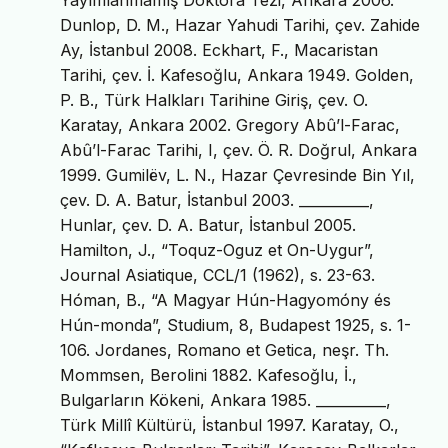
Yayımlanmamış Doktora Tezi, Ankara 2006.
Dunlop, D. M., Hazar Yahudi Tarihi, çev. Zahide
Ay, İstanbul 2008. Eckhart, F., Macaristan
Tarihi, çev. İ. Kafesoğlu, Ankara 1949. Golden,
P. B., Türk Halkları Tarihine Giriş, çev. O.
Karatay, Ankara 2002. Gregory Abû’l-Farac,
Abû’l-Farac Tarihi, I, çev. Ö. R. Doğrul, Ankara
1999. Gumilёv, L. N., Hazar Çevresinde Bin Yıl,
çev. D. A. Batur, İstanbul 2003. __________,
Hunlar, çev. D. A. Batur, İstanbul 2005.
Hamilton, J., “Toquz-Oguz et On-Uygur”,
Journal Asiatique, CCL/1 (1962), s. 23-63.
Hóman, B., “A Magyar Hún-Hagyomóny és
Hún-monda”, Studium, 8, Budapest 1925, s. 1-
106. Jordanes, Romano et Getica, neşr. Th.
Mommsen, Berolini 1882. Kafesoğlu, İ.,
Bulgarların Kökeni, Ankara 1985. __________,
Türk Millî Kültürü, İstanbul 1997. Karatay, O.,