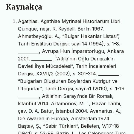
Kaynakça
Agathias, Agathiae Myrinaei Historiarum Libri
Quinque, neşr. R. Keydell, Berlin 1967.
Ahmetbeyoğlu, A., “Bulgar Hakanlar Listesi”,
Tarih Enstitüsü Dergisi, sayı 14 (1994), s. 1-8.
__________, Avrupa Hun İmparatorluğu, Ankara
2001. __________, “Attila’nın Oğlu Dengizik’in
Devleti İhya Mücadelesi”, Tarih İncelemeleri
Dergisi, XXVII/2 (2002), s. 301-314. __________,
“Bulgarları Oluşturan Boylardan Kutrigur ve
Utrigurlar”, Tarih Dergisi, sayı 51 (2010), s. 1-19.
__________, Attila’nın Sarayı’nda Bir Romalı,
İstanbul 2014. Artamonov, M. İ., Hazar Tarihi,
çev. D. A. Batur, İstanbul 2004. Avenarius, A.,
Die Awaren in Europa, Amsterdam 1974.
Baştav, Ş., “Sabir Türkleri”, Belleten, V/17-18
(1941), s. 53-99. Bazin, L., Les Calendriers Turc