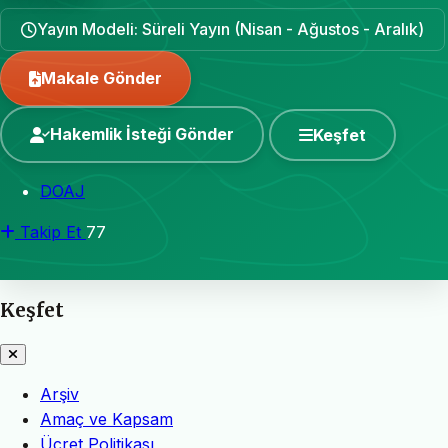
Yayın Modeli: Süreli Yayın (Nisan - Ağustos - Aralık)
Makale Gönder
Hakemlik İsteği Gönder
Keşfet
DOAJ
Takip Et
77
Keşfet
Arşiv
Amaç ve Kapsam
Ücret Politikası