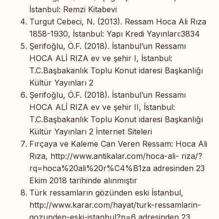
İstanbul: Remzi Kitabevi
Turgut Cebeci, N. (2013). Ressam Hoca Ali Rıza
1858-1930, İstanbul: Yapı Kredi Yayınları:3834
Şerifoğlu, Ö.F. (2018). İstanbul’un Ressamı
HOCA ALİ RIZA ev ve şehir I, İstanbul:
T.C.Başbakanlık Toplu Konut idaresi Başkanlığı
Kültür Yayınları 2
Şerifoğlu, Ö.F. (2018). İstanbul’un Ressamı
HOCA ALİ RIZA ev ve şehir II, İstanbul:
T.C.Başbakanlık Toplu Konut idaresi Başkanlığı
Kültür Yayınları 2 İnternet Siteleri
Fırçaya ve Kaleme Can Veren Ressam: Hoca Ali
Rıza, http://www.antikalar.com/hoca-ali- riza/?
rq=hoca%20ali%20r%C4%B1za adresinden 23
Ekim 2018 tarihinde alınmıştır
Türk ressamların gözünden eski İstanbul,
http://www.karar.com/hayat/turk-ressamlarin-
gozunden-eski-istanbul?p=6 adresinden 23