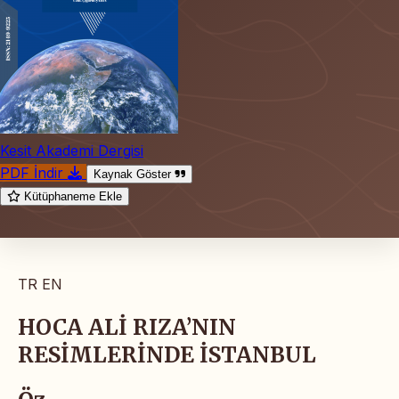
Kesit Akademi Dergisi
PDF İndir
Kaynak Göster
Kütüphaneme Ekle
TR
EN
HOCA ALİ RIZA’NIN
RESİMLERİNDE İSTANBUL