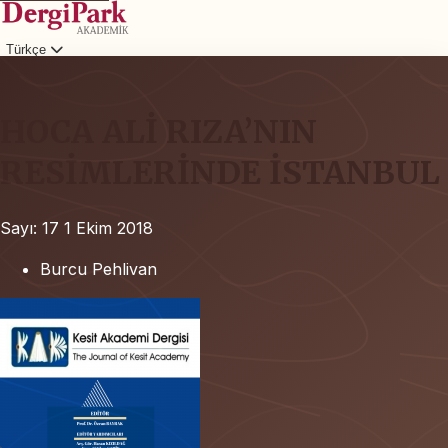
Türkçe
Giriş
HOCA ALİ RIZA’NIN
RESİMLERİNDE İSTANBUL
Sayı: 17
1 Ekim 2018
Burcu Pehlivan