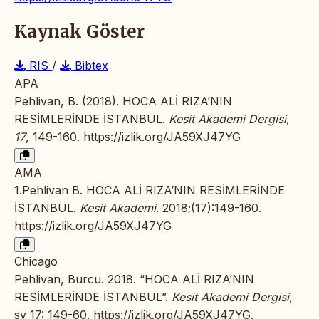
Kaynak Göster
RIS
/
Bibtex
APA
Pehlivan, B. (2018). HOCA ALİ RIZA’NIN
RESİMLERİNDE İSTANBUL.
Kesit Akademi Dergisi
,
17
, 149-160.
https://izlik.org/JA59XJ47YG
AMA
1.Pehlivan B. HOCA ALİ RIZA’NIN RESİMLERİNDE
İSTANBUL.
Kesit Akademi
. 2018;(17):149-160.
https://izlik.org/JA59XJ47YG
Chicago
Pehlivan, Burcu. 2018. “HOCA ALİ RIZA’NIN
RESİMLERİNDE İSTANBUL”.
Kesit Akademi Dergisi
,
sy 17: 149-60.
https://izlik.org/JA59XJ47YG
.