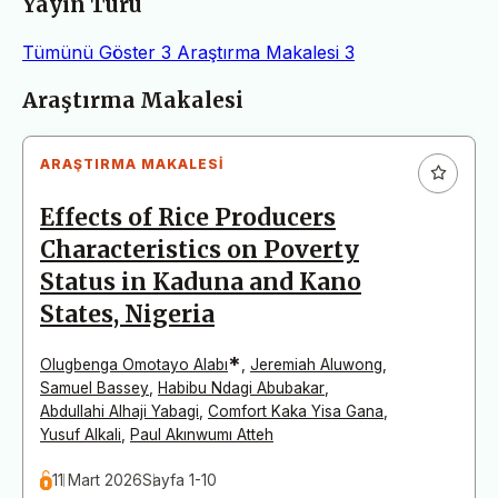
Yayın Türü
Tümünü Göster
3
Araştırma Makalesi
3
Makaleler
Araştırma Makalesi
ARAŞTIRMA MAKALESI
Effects of Rice Producers
Characteristics on Poverty
Status in Kaduna and Kano
States, Nigeria
*
Olugbenga Omotayo Alabı
,
Jeremiah Aluwong
,
Samuel Bassey
,
Habibu Ndagi Abubakar
,
Abdullahi Alhaji Yabagi
,
Comfort Kaka Yisa Gana
,
Yusuf Alkali
,
Paul Akınwumı Atteh
11 Mart 2026
Sayfa 1-10