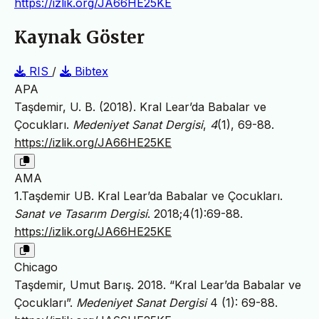
https://izlik.org/JA66HE25KE
Kaynak Göster
RIS
/
Bibtex
APA
Taşdemir, U. B. (2018). Kral Lear’da Babalar ve
Çocukları.
Medeniyet Sanat Dergisi
,
4
(1), 69-88.
https://izlik.org/JA66HE25KE
AMA
1.Taşdemir UB. Kral Lear’da Babalar ve Çocukları.
Sanat ve Tasarım Dergisi
. 2018;4(1):69-88.
https://izlik.org/JA66HE25KE
Chicago
Taşdemir, Umut Barış. 2018. “Kral Lear’da Babalar ve
Çocukları”.
Medeniyet Sanat Dergisi
4 (1): 69-88.