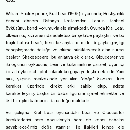
William Shakespeare, Kral Lear (1605) oyununda; Hristiyanlık
öncesi dönem Britanya krallarından Lear’ın tarihsel
öyküsünü, kendi yorumuyla ele almaktadır. Oyunda Kral Lear,
ülkesini üç kızı arasında adaletsiz bir şekilde paylaştırır ve bu
trajik hatası Lear’ı, hem kızlarıyla hem de doğayla giriştiği
hesaplaşmada deliliğe ve ölüme sürükleyecek olan süreci
başlatır. Shakespeare, bu anlatıya ek olarak, Gloucester ve
iki oğlunun öyküsünü, Lear ve kızlarınınkine paralel, oyun içi
bir alt öykü (sub-plot) olarak kurguya yerleştirmektedir. Yanı
sıra, yapının merkezinde yer alan “doğa” kavramı; tüm
karakler üzerinde direkt etki sahibi olup, adeta
karakterleşmiş başka bir baba figürüne işaret etmekte ve
üst bir öykü katmanını daha doğurmaktadır.
Bu çalışma; Kral Lear oyunundaki Lear ve Gloucester
karakterlerini hem çocuklarıyla hem de kendi babaları
sayabileceğimiz doğa (tanrılar) ile ilişkileri içinde ele