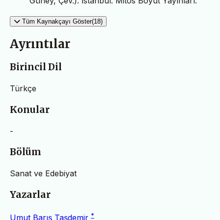
Güney, Çev.). İstanbul: Mitos Boyut Yayınları.
Tüm Kaynakçayı Göster(18)
Ayrıntılar
Birincil Dil
Türkçe
Konular
-
Bölüm
Sanat ve Edebiyat
Yazarlar
*
Umut Barış Taşdemir