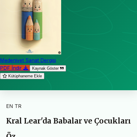
Medeniyet Sanat Dergisi
PDF İndir
Kaynak Göster
Kütüphaneme Ekle
EN
TR
Kral Lear'da Babalar ve Çocukları
Öz