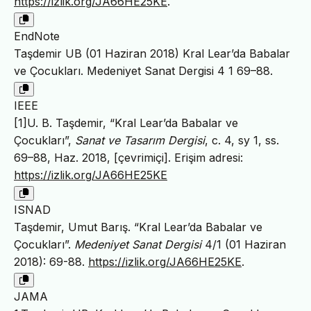
https://izlik.org/JA66HE25KE
.
EndNote
Taşdemir UB (01 Haziran 2018) Kral Lear’da Babalar
ve Çocukları. Medeniyet Sanat Dergisi 4 1 69–88.
IEEE
[1]U. B. Taşdemir, “Kral Lear’da Babalar ve
Çocukları”,
Sanat ve Tasarım Dergisi
, c. 4, sy 1, ss.
69–88, Haz. 2018, [çevrimiçi]. Erişim adresi:
https://izlik.org/JA66HE25KE
ISNAD
Taşdemir, Umut Barış. “Kral Lear’da Babalar ve
Çocukları”.
Medeniyet Sanat Dergisi
4/1 (01 Haziran
2018): 69-88.
https://izlik.org/JA66HE25KE
.
JAMA