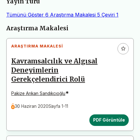
Yayın Türü
Tümünü Göster
6
Araştırma Makalesi
5
Çeviri
1
Makaleler
Araştırma Makalesi
ARAŞTIRMA MAKALESI
Kavramsalcılık ve Algısal
Deneyimlerin
Gerekçelendirici Rolü
*
Pakize Arıkan Sandıkcıoğlu
30 Haziran 2020
Sayfa 1-11
PDF Görüntüle