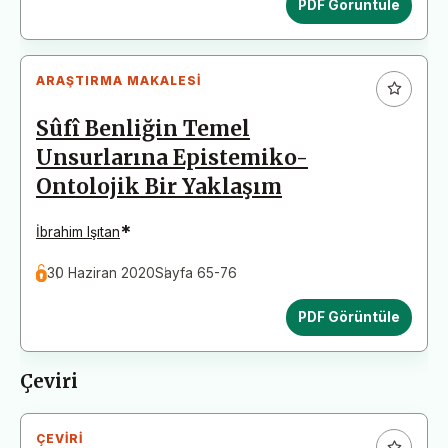
PDF Görüntüle
ARAŞTIRMA MAKALESI
Sûfî Benliğin Temel
Unsurlarına Epistemiko-
Ontolojik Bir Yaklaşım
*
İbrahim Işıtan
30 Haziran 2020
Sayfa 65-76
PDF Görüntüle
Çeviri
ÇEVIRI