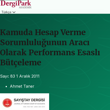
Türkçe
Giriş
Kamuda Hesap Verme
Sorumluluğunun Aracı
Olarak Performans Esaslı
Bütçeleme
Sayı: 83
1 Aralık 2011
Ahmet Taner