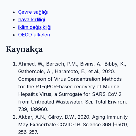
Çevre sağlığı
hava kirliliği
iklim değişikliği
OECD ülkeleri
Kaynakça
Ahmed, W., Bertsch, P.M., Bivins, A., Bibby, K.,
Gathercole, A., Haramoto, E., et al., 2020.
Comparison of Virus Concentration Methods
for the RT-qPCR-based recovery of Murine
Hepatitis Virus, a Surrogate for SARS-CoV-2
from Untreated Wastewater. Sci. Total Environ.
739, 139960.
Akbar, A.N., Gilroy, D.W., 2020. Aging Immunity
May Exacerbate COVID-19. Science 369 (6501),
256–257.