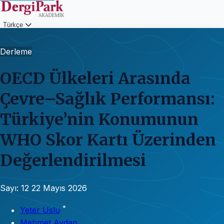
Türkçe
Giriş
Derleme
OECD Ülkeleri Arasında
Çevre–Sağlık Performansı:
Türkiye’nin Konumunun
WHO Skor Kartı Üzerinden
Değerlendirilmesi
Sayı: 12
22 Mayıs 2026
*
Yeter Uslu
Mehmet Avdan