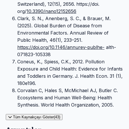
Switzerland), 12(15), 2656. https://doi.
org/
10.3390/nano12152656
Clark, S. N., Anenberg, S. C., & Brauer, M.
(2025). Global Burden of Disease from
Environmental Factors. Annual Review of
Public Health, 46(1), 233–251.
https://doi.org/10.1146/annurev-publhe-
alth-
071823-105338
Coneus, K., Spiess, C.K., 2012. Pollution
Exposure and Child Health: Evidence for Infants
and Toddlers in Germany. J. Health Econ. 31 (1),
180e196.
Corvalan C, Hales S, McMichael AJ, Butler C.
Ecosystems and Human Well-Being: Health
Synthesis. World Health Organization, 2005.
Tüm Kaynakçayı Göster(43)