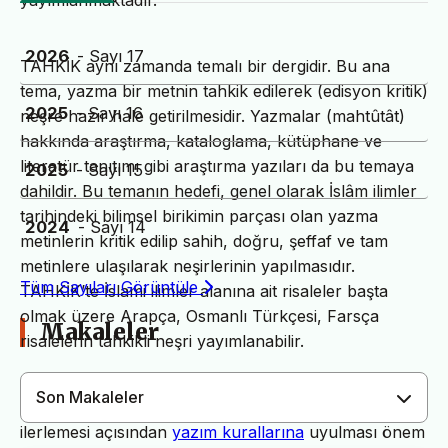
yayımlanmaktadır.
2026
- Sayı 17
TAHKİK aynı zamanda temalı bir dergidir. Bu ana
tema, yazma bir metnin tahkik edilerek (edisyon kritik)
2025
- Sayı 16
neşre hazır hale getirilmesidir. Yazmalar (mahtûtât)
hakkında araştırma, kataloglama, kütüphane ve
literatür tanıtımı gibi araştırma yazıları da bu temaya
2025
- Sayı 15
dahildir. Bu temanın hedefi, genel olarak İslâm ilimler
tarihindeki bilimsel birikimin parçası olan yazma
2024
- Sayı 14
metinlerin kritik edilip sahih, doğru, şeffaf ve tam
metinlere ulaşılarak neşirlerinin yapılmasıdır.
Tüm Sayıları Görüntüle
TAHKİK’te İslami ilimler alanına ait risaleler başta
olmak üzere Arapça, Osmanlı Türkçesi, Farsça
Makaleler
risalelerin tahkikli neşri yayımlanabilir.
Son Makaleler
Dergimiz yayın süreçlerinin daha hızlı ve sağlıklı
ilerlemesi açısından
yazım kurallarına
uyulması önem