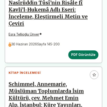
Nasîrüddin Tûsî’nin Risâle fî
Kavli’l-Hukemâ Adlı Eseri:
İnceleme, Eleştirmeli Metin ve
Çeviri
*
Esra Tellioğlu Ünver
30 Haziran 2026
Sayfa 145-200
PDF Görüntüle
KITAP İNCELEMESI
Schimmel, Annemarie,
Müslüman Toplumlarda İsim
Kültürü, çev. Mehmet Emin
Alp, İstanbul: Küre Yayınları,