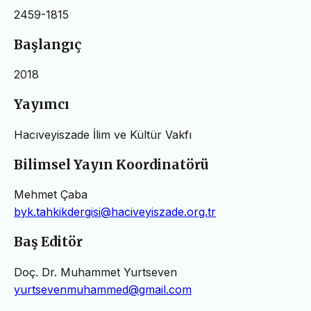
2459-1815
Başlangıç
2018
Yayımcı
Hacıveyiszade İlim ve Kültür Vakfı
Bilimsel Yayın Koordinatörü
Mehmet Çaba
byk.tahkikdergisi@haciveyiszade.org.tr
Baş Editör
Doç. Dr. Muhammet Yurtseven
yurtsevenmuhammed@gmail.com