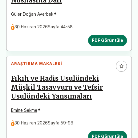
Nüshasına Dair
*
Güler Doğan Averbek
30 Haziran 2026
Sayfa 44-58
PDF Görüntüle
ARAŞTIRMA MAKALESI
Fıkıh ve Hadis Usulündeki
Müşkil Tasavvuru ve Tefsir
Usulündeki Yansımaları
*
Emine Sekme
30 Haziran 2026
Sayfa 59-98
PDF Görüntüle