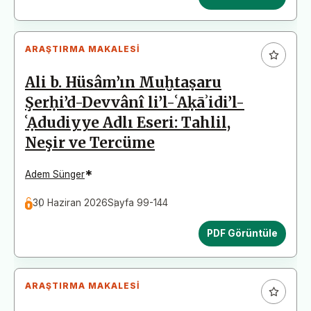
ARAŞTIRMA MAKALESI
Ali b. Hüsâm’ın Muḫtaṣaru
Şerḥi’d-Devvânî li’l-ʿAḳāʾidi’l-
ʿẠdudiyye Adlı Eseri: Tahlil,
Neşir ve Tercüme
*
Adem Sünger
30 Haziran 2026
Sayfa 99-144
PDF Görüntüle
ARAŞTIRMA MAKALESI