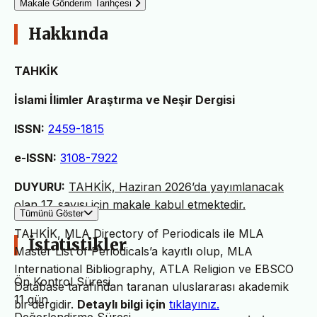
Makale Gönderim Tarihçesi
Hakkında
TAHKİK
İslami İlimler Araştırma ve Neşir Dergisi
ISSN:
2459-1815
e-ISSN:
3108-7922
DUYURU:
TAHKİK, Haziran 2026’da yayımlanacak
olan 17. sayısı için makale kabul etmektedir.
Tümünü Göster
TAHKİK, MLA Directory of Periodicals ile MLA
İstatistikler
Master List of Periodicals’a kayıtlı olup, MLA
International Bibliography, ATLA Religion ve EBSCO
Ön Kontrol Süresi
Database tarafından taranan uluslararası akademik
11 gün
bir dergidir.
Detaylı bilgi için
tıklayınız.