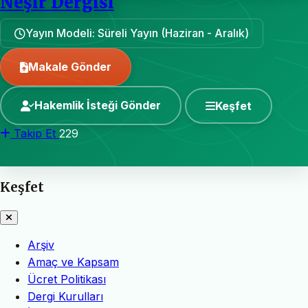
Neşir Dergisi
Yayın Modeli: Süreli Yayın (Haziran - Aralık)
Makale Gönder
Hakemlik İsteği Gönder
Keşfet
Takip Et
229
Keşfet
Arşiv
Amaç ve Kapsam
Ücret Politikası
Dergi Kurulları