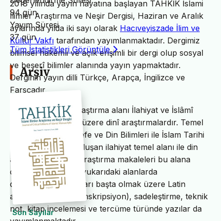
Değerlendirme Süresi
2018 yılında yayın hayatına başlayan TAHKİK İslami
94 gün
İlimler Araştırma ve Neşir Dergisi, Haziran ve Aralık
Yayım Süresi
aylarında yılda iki sayı olarak
Hacıveyiszade İlim ve
37 gün
Kültür Vakfı
tarafından yayımlanmaktadır. Dergimiz
Tüm İstatistikleri Görüntüle
bilimsel hakemli ve açık erişimli bir dergi olup sosyal
ve beşerî bilimler alanında yayın yapmaktadır.
Arşiv
Derginin yayın dilli Türkçe, Arapça, İngilizce ve
Farsçadır.
TAHKİK’in temel araştırma alanı İlahiyat ve İslâmî
ilimler başta olmak üzere dinî araştırmalardır. Temel
İslam Bilimleri, Felsefe ve Din Bilimleri ile İslam Tarihi
ve Sanatları’ndan oluşan ilahiyat temel alanı ile din
alanındaki bilimsel araştırma makaleleri bu alana
dâhildir. TAHKİK’te yukarıdaki alanlarda
değerlendirme yazıları başta olmak üzere Latin
alfabesine nakil (transkripsiyon), sadeleştirme, teknik
not, kitap incelemesi ve tercüme türünde yazılar da
Son Sayılar