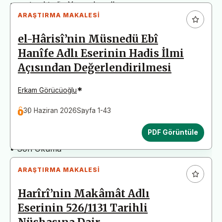
arz etmektedir. Yazım kurallarına uymayan
ARAŞTIRMA MAKALESI
başvurular değerlendirme aşamasına alınmadan iade
edilecektir. Bu nedenle çalışmalarınızı yüklemeden
el-Hârisî’nin Müsnedü Ebî
önce çalışmanızın yazım kurallarına uygun olarak
Hanîfe Adlı Eserinin Hadis İlmi
düzenlendiğinden emin olunuz.
Açısından Değerlendirilmesi
Yayın İnceleme Süreci (Yaklaşık 130 Gün)
• Editör İncelemesi
*
Erkam Görücüoğlu
• Yayın Kurulu İncelemesi
30 Haziran 2026
Sayfa 1-43
• Şekilsel ve Etik Ön İnceleme
• Çift Taraflı Kör Hakemlik Süreci
PDF Görüntüle
• Dil İncelemesi
• Son Okuma
ARAŞTIRMA MAKALESI
Harîrî’nin Makâmât Adlı
Eserinin 526/1131 Tarihli