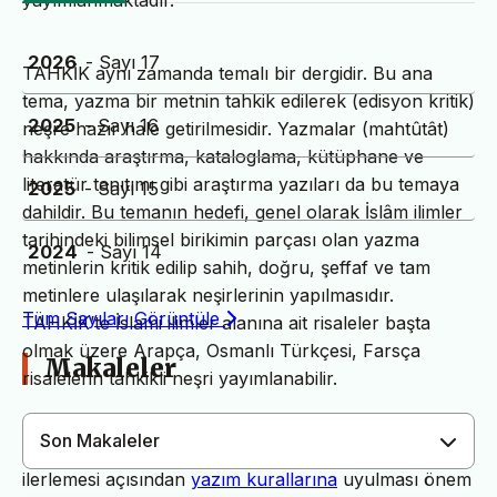
yayımlanmaktadır.
2026
- Sayı 17
TAHKİK aynı zamanda temalı bir dergidir. Bu ana
tema, yazma bir metnin tahkik edilerek (edisyon kritik)
2025
- Sayı 16
neşre hazır hale getirilmesidir. Yazmalar (mahtûtât)
hakkında araştırma, kataloglama, kütüphane ve
literatür tanıtımı gibi araştırma yazıları da bu temaya
2025
- Sayı 15
dahildir. Bu temanın hedefi, genel olarak İslâm ilimler
tarihindeki bilimsel birikimin parçası olan yazma
2024
- Sayı 14
metinlerin kritik edilip sahih, doğru, şeffaf ve tam
metinlere ulaşılarak neşirlerinin yapılmasıdır.
Tüm Sayıları Görüntüle
TAHKİK’te İslami ilimler alanına ait risaleler başta
olmak üzere Arapça, Osmanlı Türkçesi, Farsça
Makaleler
risalelerin tahkikli neşri yayımlanabilir.
Son Makaleler
Dergimiz yayın süreçlerinin daha hızlı ve sağlıklı
ilerlemesi açısından
yazım kurallarına
uyulması önem