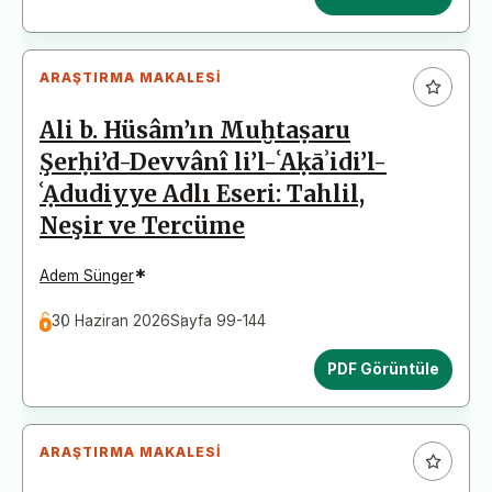
ARAŞTIRMA MAKALESI
Ali b. Hüsâm’ın Muḫtaṣaru
Şerḥi’d-Devvânî li’l-ʿAḳāʾidi’l-
ʿẠdudiyye Adlı Eseri: Tahlil,
Neşir ve Tercüme
*
Adem Sünger
30 Haziran 2026
Sayfa 99-144
PDF Görüntüle
ARAŞTIRMA MAKALESI