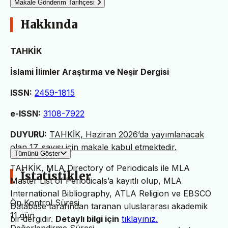
Makale Gönderim Tarihçesi
Hakkında
TAHKİK
İslami İlimler Araştırma ve Neşir Dergisi
ISSN:
2459-1815
e-ISSN:
3108-7922
DUYURU:
TAHKİK, Haziran 2026’da yayımlanacak
olan 17. sayısı için makale kabul etmektedir.
Tümünü Göster
TAHKİK, MLA Directory of Periodicals ile MLA
İstatistikler
Master List of Periodicals’a kayıtlı olup, MLA
International Bibliography, ATLA Religion ve EBSCO
Ön Kontrol Süresi
Database tarafından taranan uluslararası akademik
11 gün
bir dergidir.
Detaylı bilgi için
tıklayınız.