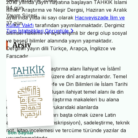
Değerlendirme Süresi
2018 yılında yayın hayatına başlayan TAHKİK İslami
94 gün
İlimler Araştırma ve Neşir Dergisi, Haziran ve Aralık
Yayım Süresi
aylarında yılda iki sayı olarak
Hacıveyiszade İlim ve
37 gün
Kültür Vakfı
tarafından yayımlanmaktadır. Dergimiz
Tüm İstatistikleri Görüntüle
bilimsel hakemli ve açık erişimli bir dergi olup sosyal
ve beşerî bilimler alanında yayın yapmaktadır.
Arşiv
Derginin yayın dilli Türkçe, Arapça, İngilizce ve
Farsçadır.
TAHKİK’in temel araştırma alanı İlahiyat ve İslâmî
ilimler başta olmak üzere dinî araştırmalardır. Temel
İslam Bilimleri, Felsefe ve Din Bilimleri ile İslam Tarihi
ve Sanatları’ndan oluşan ilahiyat temel alanı ile din
alanındaki bilimsel araştırma makaleleri bu alana
dâhildir. TAHKİK’te yukarıdaki alanlarda
değerlendirme yazıları başta olmak üzere Latin
alfabesine nakil (transkripsiyon), sadeleştirme, teknik
not, kitap incelemesi ve tercüme türünde yazılar da
Son Sayılar