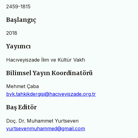
2459-1815
Başlangıç
2018
Yayımcı
Hacıveyiszade İlim ve Kültür Vakfı
Bilimsel Yayın Koordinatörü
Mehmet Çaba
byk.tahkikdergisi@haciveyiszade.org.tr
Baş Editör
Doç. Dr. Muhammet Yurtseven
yurtsevenmuhammed@gmail.com