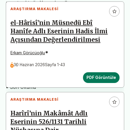
arz etmektedir. Yazım kurallarına uymayan
ARAŞTIRMA MAKALESI
başvurular değerlendirme aşamasına alınmadan iade
edilecektir. Bu nedenle çalışmalarınızı yüklemeden
el-Hârisî’nin Müsnedü Ebî
önce çalışmanızın yazım kurallarına uygun olarak
Hanîfe Adlı Eserinin Hadis İlmi
düzenlendiğinden emin olunuz.
Açısından Değerlendirilmesi
Yayın İnceleme Süreci (Yaklaşık 130 Gün)
• Editör İncelemesi
*
Erkam Görücüoğlu
• Yayın Kurulu İncelemesi
30 Haziran 2026
Sayfa 1-43
• Şekilsel ve Etik Ön İnceleme
• Çift Taraflı Kör Hakemlik Süreci
PDF Görüntüle
• Dil İncelemesi
• Son Okuma
ARAŞTIRMA MAKALESI
Harîrî’nin Makâmât Adlı
Eserinin 526/1131 Tarihli