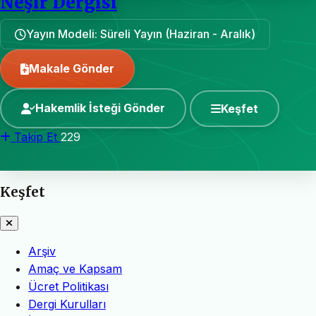
Neşir Dergisi
Yayın Modeli: Süreli Yayın (Haziran - Aralık)
Makale Gönder
Hakemlik İsteği Gönder
Keşfet
Takip Et
229
Keşfet
Arşiv
Amaç ve Kapsam
Ücret Politikası
Dergi Kurulları