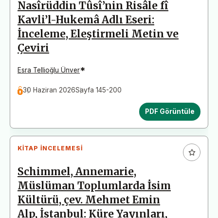
Nasîrüddin Tûsî’nin Risâle fî
Kavli’l-Hukemâ Adlı Eseri:
İnceleme, Eleştirmeli Metin ve
Çeviri
*
Esra Tellioğlu Ünver
30 Haziran 2026
Sayfa 145-200
PDF Görüntüle
KITAP İNCELEMESI
Schimmel, Annemarie,
Müslüman Toplumlarda İsim
Kültürü, çev. Mehmet Emin
Alp, İstanbul: Küre Yayınları,