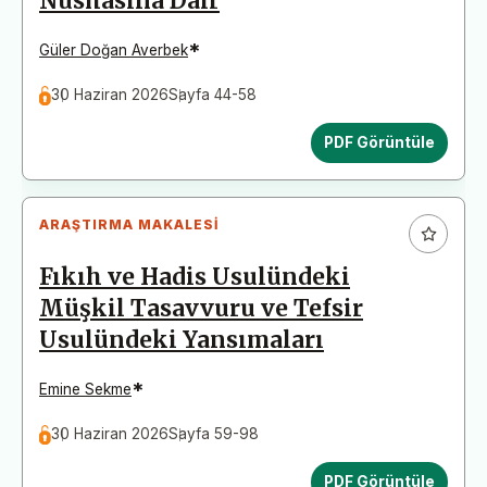
Nüshasına Dair
*
Güler Doğan Averbek
30 Haziran 2026
Sayfa 44-58
PDF Görüntüle
ARAŞTIRMA MAKALESI
Fıkıh ve Hadis Usulündeki
Müşkil Tasavvuru ve Tefsir
Usulündeki Yansımaları
*
Emine Sekme
30 Haziran 2026
Sayfa 59-98
PDF Görüntüle