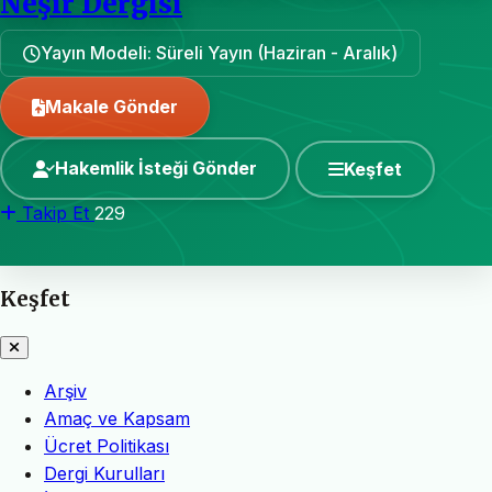
Neşir Dergisi
Yayın Modeli: Süreli Yayın (Haziran - Aralık)
Makale Gönder
Hakemlik İsteği Gönder
Keşfet
Takip Et
229
Keşfet
Arşiv
Amaç ve Kapsam
Ücret Politikası
Dergi Kurulları