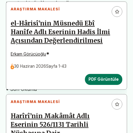
arz etmektedir. Yazım kurallarına uymayan
ARAŞTIRMA MAKALESI
başvurular değerlendirme aşamasına alınmadan iade
edilecektir. Bu nedenle çalışmalarınızı yüklemeden
el-Hârisî’nin Müsnedü Ebî
önce çalışmanızın yazım kurallarına uygun olarak
Hanîfe Adlı Eserinin Hadis İlmi
düzenlendiğinden emin olunuz.
Açısından Değerlendirilmesi
Yayın İnceleme Süreci (Yaklaşık 130 Gün)
• Editör İncelemesi
*
Erkam Görücüoğlu
• Yayın Kurulu İncelemesi
30 Haziran 2026
Sayfa 1-43
• Şekilsel ve Etik Ön İnceleme
• Çift Taraflı Kör Hakemlik Süreci
PDF Görüntüle
• Dil İncelemesi
• Son Okuma
ARAŞTIRMA MAKALESI
Harîrî’nin Makâmât Adlı
Eserinin 526/1131 Tarihli