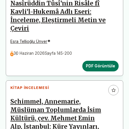
Nasîrüddin Tûsî’nin Risâle fî
Kavli’l-Hukemâ Adlı Eseri:
İnceleme, Eleştirmeli Metin ve
Çeviri
*
Esra Tellioğlu Ünver
30 Haziran 2026
Sayfa 145-200
PDF Görüntüle
KITAP İNCELEMESI
Schimmel, Annemarie,
Müslüman Toplumlarda İsim
Kültürü, çev. Mehmet Emin
Alp, İstanbul: Küre Yayınları,