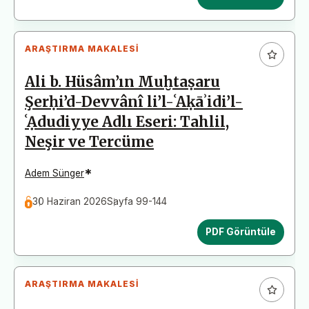
ARAŞTIRMA MAKALESI
Ali b. Hüsâm’ın Muḫtaṣaru
Şerḥi’d-Devvânî li’l-ʿAḳāʾidi’l-
ʿẠdudiyye Adlı Eseri: Tahlil,
Neşir ve Tercüme
*
Adem Sünger
30 Haziran 2026
Sayfa 99-144
PDF Görüntüle
ARAŞTIRMA MAKALESI