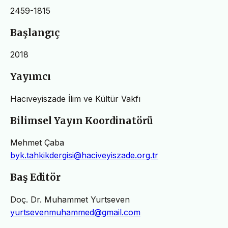
2459-1815
Başlangıç
2018
Yayımcı
Hacıveyiszade İlim ve Kültür Vakfı
Bilimsel Yayın Koordinatörü
Mehmet Çaba
byk.tahkikdergisi@haciveyiszade.org.tr
Baş Editör
Doç. Dr. Muhammet Yurtseven
yurtsevenmuhammed@gmail.com