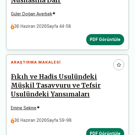
Nüshasına Dair
*
Güler Doğan Averbek
30 Haziran 2026
Sayfa 44-58
PDF Görüntüle
ARAŞTIRMA MAKALESI
Fıkıh ve Hadis Usulündeki
Müşkil Tasavvuru ve Tefsir
Usulündeki Yansımaları
*
Emine Sekme
30 Haziran 2026
Sayfa 59-98
PDF Görüntüle