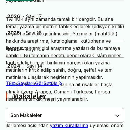
yayımlanmaktadır.
2026
- Sayı 17
TAHKİK aynı zamanda temalı bir dergidir. Bu ana
tema, yazma bir metnin tahkik edilerek (edisyon kritik)
2025
- Sayı 16
neşre hazır hale getirilmesidir. Yazmalar (mahtûtât)
hakkında araştırma, kataloglama, kütüphane ve
literatür tanıtımı gibi araştırma yazıları da bu temaya
2025
- Sayı 15
dahildir. Bu temanın hedefi, genel olarak İslâm ilimler
tarihindeki bilimsel birikimin parçası olan yazma
2024
- Sayı 14
metinlerin kritik edilip sahih, doğru, şeffaf ve tam
metinlere ulaşılarak neşirlerinin yapılmasıdır.
Tüm Sayıları Görüntüle
TAHKİK’te İslami ilimler alanına ait risaleler başta
olmak üzere Arapça, Osmanlı Türkçesi, Farsça
Makaleler
risalelerin tahkikli neşri yayımlanabilir.
Son Makaleler
Dergimiz yayın süreçlerinin daha hızlı ve sağlıklı
ilerlemesi açısından
yazım kurallarına
uyulması önem