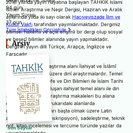
Değerlendirme Süresi
2018 yılında yayın hayatına başlayan TAHKİK İslami
94 gün
İlimler Araştırma ve Neşir Dergisi, Haziran ve Aralık
Yayım Süresi
aylarında yılda iki sayı olarak
Hacıveyiszade İlim ve
37 gün
Kültür Vakfı
tarafından yayımlanmaktadır. Dergimiz
Tüm İstatistikleri Görüntüle
bilimsel hakemli ve açık erişimli bir dergi olup sosyal
ve beşerî bilimler alanında yayın yapmaktadır.
Arşiv
Derginin yayın dilli Türkçe, Arapça, İngilizce ve
Farsçadır.
TAHKİK’in temel araştırma alanı İlahiyat ve İslâmî
ilimler başta olmak üzere dinî araştırmalardır. Temel
İslam Bilimleri, Felsefe ve Din Bilimleri ile İslam Tarihi
ve Sanatları’ndan oluşan ilahiyat temel alanı ile din
alanındaki bilimsel araştırma makaleleri bu alana
dâhildir. TAHKİK’te yukarıdaki alanlarda
değerlendirme yazıları başta olmak üzere Latin
alfabesine nakil (transkripsiyon), sadeleştirme, teknik
not, kitap incelemesi ve tercüme türünde yazılar da
Son Sayılar