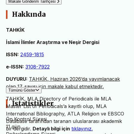
Makale Gönderim Tarihçesi
Hakkında
TAHKİK
İslami İlimler Araştırma ve Neşir Dergisi
ISSN:
2459-1815
e-ISSN:
3108-7922
DUYURU:
TAHKİK, Haziran 2026’da yayımlanacak
olan 17. sayısı için makale kabul etmektedir.
Tümünü Göster
TAHKİK, MLA Directory of Periodicals ile MLA
İstatistikler
Master List of Periodicals’a kayıtlı olup, MLA
International Bibliography, ATLA Religion ve EBSCO
Ön Kontrol Süresi
Database tarafından taranan uluslararası akademik
11 gün
bir dergidir.
Detaylı bilgi için
tıklayınız.