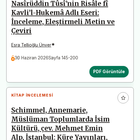
Nasîrüddin Tûsî’nin Risâle fî
Kavli’l-Hukemâ Adlı Eseri:
İnceleme, Eleştirmeli Metin ve
Çeviri
*
Esra Tellioğlu Ünver
30 Haziran 2026
Sayfa 145-200
PDF Görüntüle
KITAP İNCELEMESI
Schimmel, Annemarie,
Müslüman Toplumlarda İsim
Kültürü, çev. Mehmet Emin
Alp, İstanbul: Küre Yayınları,