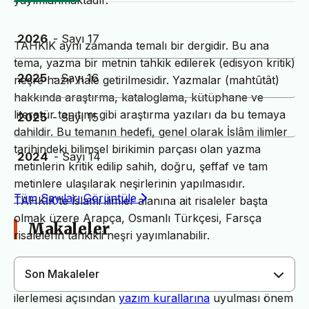
yayımlanmaktadır.
2026
- Sayı 17
TAHKİK aynı zamanda temalı bir dergidir. Bu ana
tema, yazma bir metnin tahkik edilerek (edisyon kritik)
2025
- Sayı 16
neşre hazır hale getirilmesidir. Yazmalar (mahtûtât)
hakkında araştırma, kataloglama, kütüphane ve
literatür tanıtımı gibi araştırma yazıları da bu temaya
2025
- Sayı 15
dahildir. Bu temanın hedefi, genel olarak İslâm ilimler
tarihindeki bilimsel birikimin parçası olan yazma
2024
- Sayı 14
metinlerin kritik edilip sahih, doğru, şeffaf ve tam
metinlere ulaşılarak neşirlerinin yapılmasıdır.
Tüm Sayıları Görüntüle
TAHKİK’te İslami ilimler alanına ait risaleler başta
olmak üzere Arapça, Osmanlı Türkçesi, Farsça
Makaleler
risalelerin tahkikli neşri yayımlanabilir.
Son Makaleler
Dergimiz yayın süreçlerinin daha hızlı ve sağlıklı
ilerlemesi açısından
yazım kurallarına
uyulması önem