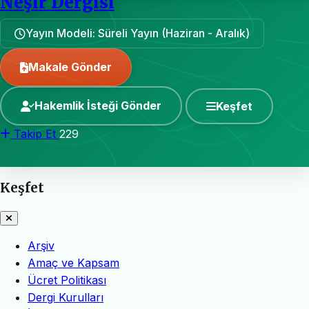
Neşir Dergisi
Yayın Modeli: Süreli Yayın (Haziran - Aralık)
Makale Gönder
Hakemlik İsteği Gönder
Keşfet
Takip Et
229
Keşfet
Arşiv
Amaç ve Kapsam
Ücret Politikası
Dergi Kurulları