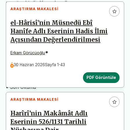
arz etmektedir. Yazım kurallarına uymayan
ARAŞTIRMA MAKALESI
başvurular değerlendirme aşamasına alınmadan iade
edilecektir. Bu nedenle çalışmalarınızı yüklemeden
el-Hârisî’nin Müsnedü Ebî
önce çalışmanızın yazım kurallarına uygun olarak
Hanîfe Adlı Eserinin Hadis İlmi
düzenlendiğinden emin olunuz.
Açısından Değerlendirilmesi
Yayın İnceleme Süreci (Yaklaşık 130 Gün)
• Editör İncelemesi
*
Erkam Görücüoğlu
• Yayın Kurulu İncelemesi
30 Haziran 2026
Sayfa 1-43
• Şekilsel ve Etik Ön İnceleme
• Çift Taraflı Kör Hakemlik Süreci
PDF Görüntüle
• Dil İncelemesi
• Son Okuma
ARAŞTIRMA MAKALESI
Harîrî’nin Makâmât Adlı
Eserinin 526/1131 Tarihli