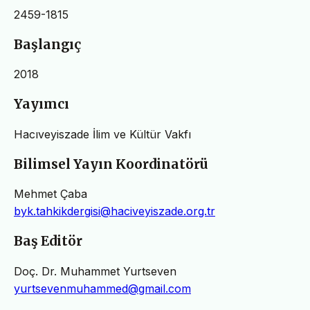
2459-1815
Başlangıç
2018
Yayımcı
Hacıveyiszade İlim ve Kültür Vakfı
Bilimsel Yayın Koordinatörü
Mehmet Çaba
byk.tahkikdergisi@haciveyiszade.org.tr
Baş Editör
Doç. Dr. Muhammet Yurtseven
yurtsevenmuhammed@gmail.com