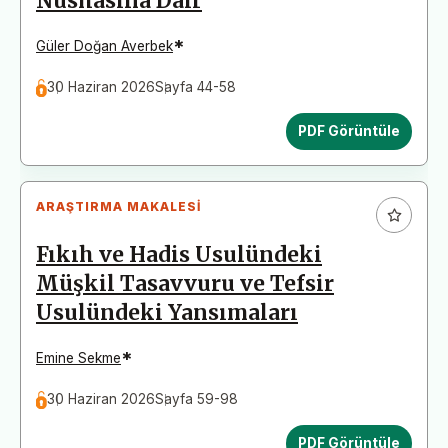
Nüshasına Dair
*
Güler Doğan Averbek
30 Haziran 2026
Sayfa 44-58
PDF Görüntüle
ARAŞTIRMA MAKALESI
Fıkıh ve Hadis Usulündeki
Müşkil Tasavvuru ve Tefsir
Usulündeki Yansımaları
*
Emine Sekme
30 Haziran 2026
Sayfa 59-98
PDF Görüntüle