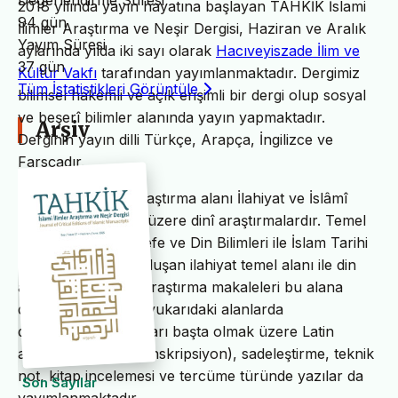
Değerlendirme Süresi
2018 yılında yayın hayatına başlayan TAHKİK İslami
94 gün
İlimler Araştırma ve Neşir Dergisi, Haziran ve Aralık
Yayım Süresi
aylarında yılda iki sayı olarak
Hacıveyiszade İlim ve
37 gün
Kültür Vakfı
tarafından yayımlanmaktadır. Dergimiz
Tüm İstatistikleri Görüntüle
bilimsel hakemli ve açık erişimli bir dergi olup sosyal
ve beşerî bilimler alanında yayın yapmaktadır.
Arşiv
Derginin yayın dilli Türkçe, Arapça, İngilizce ve
Farsçadır.
TAHKİK’in temel araştırma alanı İlahiyat ve İslâmî
ilimler başta olmak üzere dinî araştırmalardır. Temel
İslam Bilimleri, Felsefe ve Din Bilimleri ile İslam Tarihi
ve Sanatları’ndan oluşan ilahiyat temel alanı ile din
alanındaki bilimsel araştırma makaleleri bu alana
dâhildir. TAHKİK’te yukarıdaki alanlarda
değerlendirme yazıları başta olmak üzere Latin
alfabesine nakil (transkripsiyon), sadeleştirme, teknik
not, kitap incelemesi ve tercüme türünde yazılar da
Son Sayılar