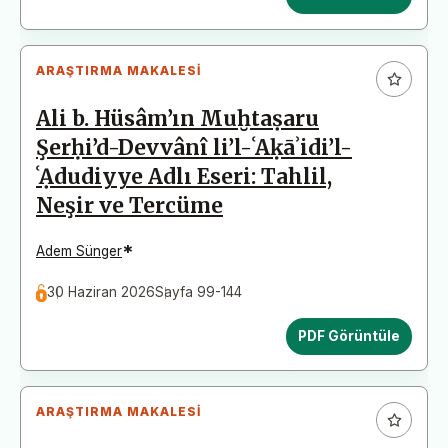
ARAŞTIRMA MAKALESI
Ali b. Hüsâm’ın Muḫtaṣaru
Şerḥi’d-Devvânî li’l-ʿAḳāʾidi’l-
ʿẠdudiyye Adlı Eseri: Tahlil,
Neşir ve Tercüme
*
Adem Sünger
30 Haziran 2026
Sayfa 99-144
PDF Görüntüle
ARAŞTIRMA MAKALESI