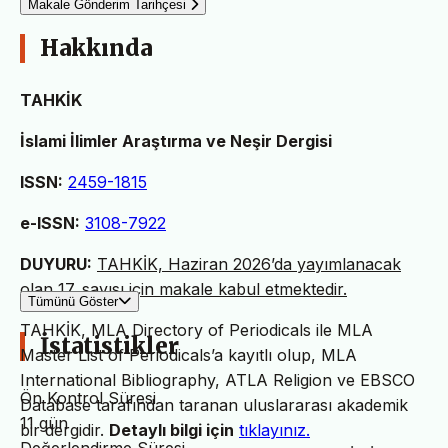
Makale Gönderim Tarihçesi
Hakkında
TAHKİK
İslami İlimler Araştırma ve Neşir Dergisi
ISSN:
2459-1815
e-ISSN:
3108-7922
DUYURU:
TAHKİK, Haziran 2026’da yayımlanacak
olan 17. sayısı için makale kabul etmektedir.
Tümünü Göster
TAHKİK, MLA Directory of Periodicals ile MLA
İstatistikler
Master List of Periodicals’a kayıtlı olup, MLA
International Bibliography, ATLA Religion ve EBSCO
Ön Kontrol Süresi
Database tarafından taranan uluslararası akademik
11 gün
bir dergidir.
Detaylı bilgi için
tıklayınız.