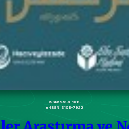
ISSN: 2459-1815
e-ISSN: 3108-7922
ler Araştırma ve N