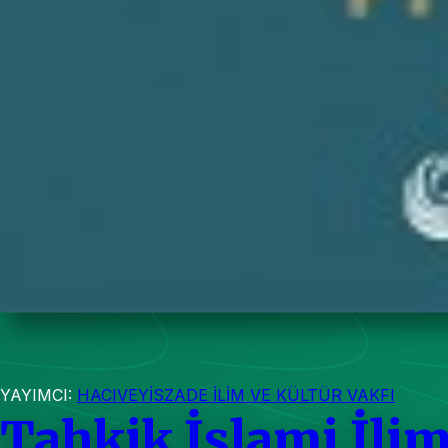
YAYIMCI:
HACIVEYİSZADE İLİM VE KÜLTÜR VAKFI
Tahkik İslami İlim