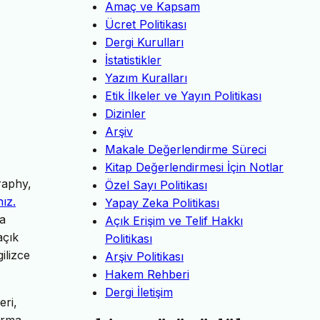
Amaç ve Kapsam
Ücret Politikası
Dergi Kurulları
İstatistikler
Yazım Kuralları
Etik İlkeler ve Yayın Politikası
Dizinler
Arşiv
Makale Değerlendirme Süreci
Kitap Değerlendirmesi İçin Notlar
raphy,
Özel Sayı Politikası
nız.
Yapay Zeka Politikası
da
Açık Erişim ve Telif Hakkı
açık
Politikası
ilizce
Arşiv Politikası
Hakem Rehberi
Dergi İletişim
eri,