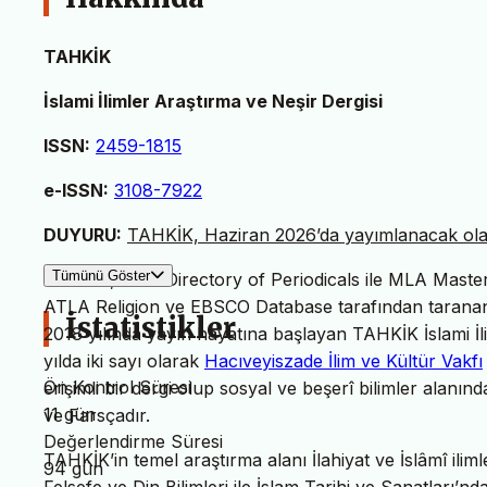
TAHKİK
İslami İlimler Araştırma ve Neşir Dergisi
ISSN:
2459-1815
e-ISSN:
3108-7922
DUYURU:
TAHKİK, Haziran 2026’da yayımlanacak olan 
Tümünü Göster
TAHKİK, MLA Directory of Periodicals ile MLA Master L
ATLA Religion ve EBSCO Database tarafından taranan 
İstatistikler
2018 yılında yayın hayatına başlayan TAHKİK İslami İl
yılda iki sayı olarak
Hacıveyiszade İlim ve Kültür Vakfı
Ön Kontrol Süresi
erişimli bir dergi olup sosyal ve beşerî bilimler alanın
11 gün
ve Farsçadır.
Değerlendirme Süresi
TAHKİK’in temel araştırma alanı İlahiyat ve İslâmî iliml
94 gün