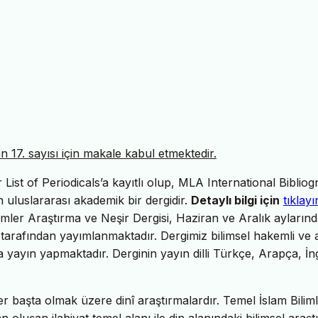
17. sayısı için makale kabul etmektedir.
ist of Periodicals’a kayıtlı olup, MLA International Bibliog
uluslararası akademik bir dergidir.
Detaylı bilgi için
tıklayı
imler Araştırma ve Neşir Dergisi, Haziran ve Aralık ayların
tarafından yayımlanmaktadır. Dergimiz bilimsel hakemli ve 
da yayın yapmaktadır. Derginin yayın dilli Türkçe, Arapça, İng
er başta olmak üzere dinî araştırmalardır. Temel İslam Biliml