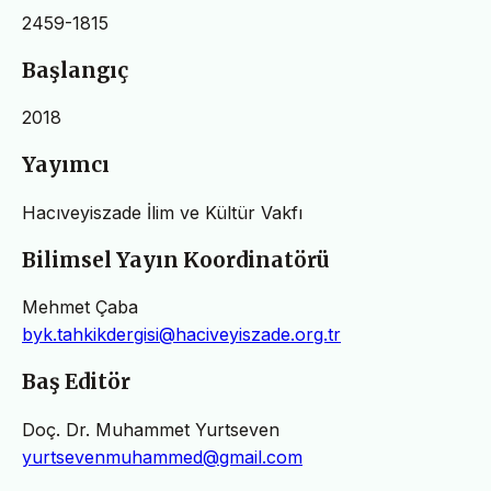
2459-1815
Başlangıç
2018
Yayımcı
Hacıveyiszade İlim ve Kültür Vakfı
Bilimsel Yayın Koordinatörü
Mehmet Çaba
byk.tahkikdergisi@haciveyiszade.org.tr
Baş Editör
Doç. Dr. Muhammet Yurtseven
yurtsevenmuhammed@gmail.com