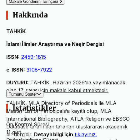
Makale Gönderim Tarihçesi
Hakkında
TAHKİK
İslami İlimler Araştırma ve Neşir Dergisi
ISSN:
2459-1815
e-ISSN:
3108-7922
DUYURU:
TAHKİK, Haziran 2026’da yayımlanacak
olan 17. sayısı için makale kabul etmektedir.
Tümünü Göster
TAHKİK, MLA Directory of Periodicals ile MLA
İstatistikler
Master List of Periodicals’a kayıtlı olup, MLA
International Bibliography, ATLA Religion ve EBSCO
Ön Kontrol Süresi
Database tarafından taranan uluslararası akademik
11 gün
bir dergidir.
Detaylı bilgi için
tıklayınız.