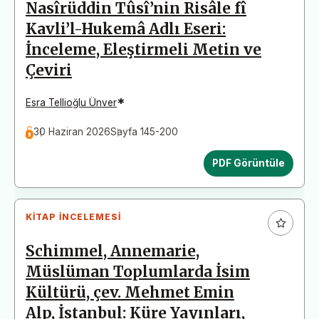
Nasîrüddin Tûsî’nin Risâle fî
Kavli’l-Hukemâ Adlı Eseri:
İnceleme, Eleştirmeli Metin ve
Çeviri
*
Esra Tellioğlu Ünver
30 Haziran 2026
Sayfa 145-200
PDF Görüntüle
KITAP İNCELEMESI
Schimmel, Annemarie,
Müslüman Toplumlarda İsim
Kültürü, çev. Mehmet Emin
Alp, İstanbul: Küre Yayınları,