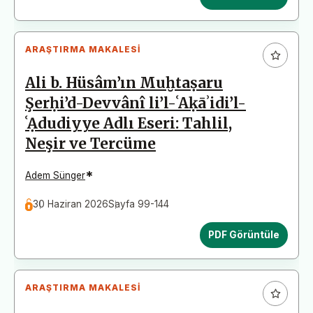
ARAŞTIRMA MAKALESI
Ali b. Hüsâm’ın Muḫtaṣaru
Şerḥi’d-Devvânî li’l-ʿAḳāʾidi’l-
ʿẠdudiyye Adlı Eseri: Tahlil,
Neşir ve Tercüme
*
Adem Sünger
30 Haziran 2026
Sayfa 99-144
PDF Görüntüle
ARAŞTIRMA MAKALESI