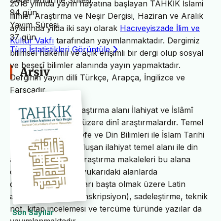
Değerlendirme Süresi
2018 yılında yayın hayatına başlayan TAHKİK İslami
94 gün
İlimler Araştırma ve Neşir Dergisi, Haziran ve Aralık
Yayım Süresi
aylarında yılda iki sayı olarak
Hacıveyiszade İlim ve
37 gün
Kültür Vakfı
tarafından yayımlanmaktadır. Dergimiz
Tüm İstatistikleri Görüntüle
bilimsel hakemli ve açık erişimli bir dergi olup sosyal
ve beşerî bilimler alanında yayın yapmaktadır.
Arşiv
Derginin yayın dilli Türkçe, Arapça, İngilizce ve
Farsçadır.
TAHKİK’in temel araştırma alanı İlahiyat ve İslâmî
ilimler başta olmak üzere dinî araştırmalardır. Temel
İslam Bilimleri, Felsefe ve Din Bilimleri ile İslam Tarihi
ve Sanatları’ndan oluşan ilahiyat temel alanı ile din
alanındaki bilimsel araştırma makaleleri bu alana
dâhildir. TAHKİK’te yukarıdaki alanlarda
değerlendirme yazıları başta olmak üzere Latin
alfabesine nakil (transkripsiyon), sadeleştirme, teknik
not, kitap incelemesi ve tercüme türünde yazılar da
Son Sayılar