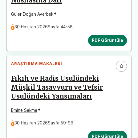
Nüshasına Dair
*
Güler Doğan Averbek
30 Haziran 2026
Sayfa 44-58
PDF Görüntüle
ARAŞTIRMA MAKALESI
Fıkıh ve Hadis Usulündeki
Müşkil Tasavvuru ve Tefsir
Usulündeki Yansımaları
*
Emine Sekme
30 Haziran 2026
Sayfa 59-98
PDF Görüntüle