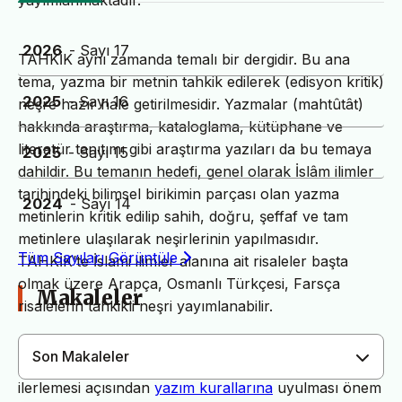
yayımlanmaktadır.
2026
- Sayı 17
TAHKİK aynı zamanda temalı bir dergidir. Bu ana
tema, yazma bir metnin tahkik edilerek (edisyon kritik)
2025
- Sayı 16
neşre hazır hale getirilmesidir. Yazmalar (mahtûtât)
hakkında araştırma, kataloglama, kütüphane ve
literatür tanıtımı gibi araştırma yazıları da bu temaya
2025
- Sayı 15
dahildir. Bu temanın hedefi, genel olarak İslâm ilimler
tarihindeki bilimsel birikimin parçası olan yazma
2024
- Sayı 14
metinlerin kritik edilip sahih, doğru, şeffaf ve tam
metinlere ulaşılarak neşirlerinin yapılmasıdır.
Tüm Sayıları Görüntüle
TAHKİK’te İslami ilimler alanına ait risaleler başta
olmak üzere Arapça, Osmanlı Türkçesi, Farsça
Makaleler
risalelerin tahkikli neşri yayımlanabilir.
Son Makaleler
Dergimiz yayın süreçlerinin daha hızlı ve sağlıklı
ilerlemesi açısından
yazım kurallarına
uyulması önem