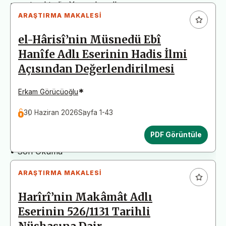
arz etmektedir. Yazım kurallarına uymayan
ARAŞTIRMA MAKALESI
başvurular değerlendirme aşamasına alınmadan iade
edilecektir. Bu nedenle çalışmalarınızı yüklemeden
el-Hârisî’nin Müsnedü Ebî
önce çalışmanızın yazım kurallarına uygun olarak
Hanîfe Adlı Eserinin Hadis İlmi
düzenlendiğinden emin olunuz.
Açısından Değerlendirilmesi
Yayın İnceleme Süreci (Yaklaşık 130 Gün)
• Editör İncelemesi
*
Erkam Görücüoğlu
• Yayın Kurulu İncelemesi
30 Haziran 2026
Sayfa 1-43
• Şekilsel ve Etik Ön İnceleme
• Çift Taraflı Kör Hakemlik Süreci
PDF Görüntüle
• Dil İncelemesi
• Son Okuma
ARAŞTIRMA MAKALESI
Harîrî’nin Makâmât Adlı
Eserinin 526/1131 Tarihli