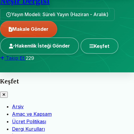
Neşir Dergisi
Yayın Modeli: Süreli Yayın (Haziran - Aralık)
Makale Gönder
Hakemlik İsteği Gönder
Keşfet
Takip Et
229
Keşfet
Arşiv
Amaç ve Kapsam
Ücret Politikası
Dergi Kurulları