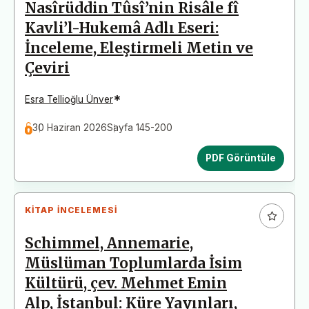
Nasîrüddin Tûsî’nin Risâle fî
Kavli’l-Hukemâ Adlı Eseri:
İnceleme, Eleştirmeli Metin ve
Çeviri
*
Esra Tellioğlu Ünver
30 Haziran 2026
Sayfa 145-200
PDF Görüntüle
KITAP İNCELEMESI
Schimmel, Annemarie,
Müslüman Toplumlarda İsim
Kültürü, çev. Mehmet Emin
Alp, İstanbul: Küre Yayınları,