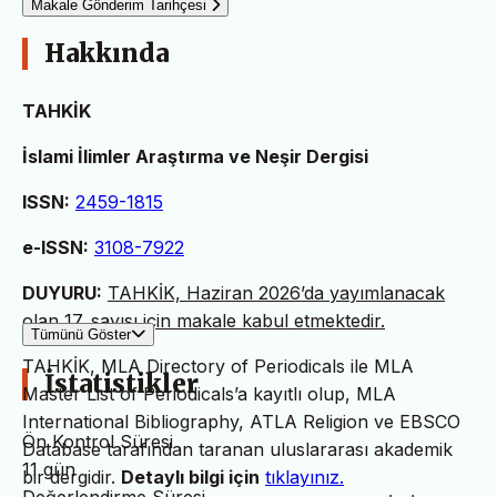
Makale Gönderim Tarihçesi
Hakkında
TAHKİK
İslami İlimler Araştırma ve Neşir Dergisi
ISSN:
2459-1815
e-ISSN:
3108-7922
DUYURU:
TAHKİK, Haziran 2026’da yayımlanacak
olan 17. sayısı için makale kabul etmektedir.
Tümünü Göster
TAHKİK, MLA Directory of Periodicals ile MLA
İstatistikler
Master List of Periodicals’a kayıtlı olup, MLA
International Bibliography, ATLA Religion ve EBSCO
Ön Kontrol Süresi
Database tarafından taranan uluslararası akademik
11 gün
bir dergidir.
Detaylı bilgi için
tıklayınız.