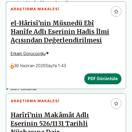
arz etmektedir. Yazım kurallarına uymayan
ARAŞTIRMA MAKALESI
başvurular değerlendirme aşamasına alınmadan iade
edilecektir. Bu nedenle çalışmalarınızı yüklemeden
el-Hârisî’nin Müsnedü Ebî
önce çalışmanızın yazım kurallarına uygun olarak
Hanîfe Adlı Eserinin Hadis İlmi
düzenlendiğinden emin olunuz.
Açısından Değerlendirilmesi
Yayın İnceleme Süreci (Yaklaşık 130 Gün)
• Editör İncelemesi
*
Erkam Görücüoğlu
• Yayın Kurulu İncelemesi
30 Haziran 2026
Sayfa 1-43
• Şekilsel ve Etik Ön İnceleme
• Çift Taraflı Kör Hakemlik Süreci
PDF Görüntüle
• Dil İncelemesi
• Son Okuma
ARAŞTIRMA MAKALESI
Harîrî’nin Makâmât Adlı
Eserinin 526/1131 Tarihli