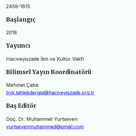
2459-1815
Başlangıç
2018
Yayımcı
Hacıveyiszade İlim ve Kültür Vakfı
Bilimsel Yayın Koordinatörü
Mehmet Çaba
byk.tahkikdergisi@haciveyiszade.org.tr
Baş Editör
Doç. Dr. Muhammet Yurtseven
yurtsevenmuhammed@gmail.com