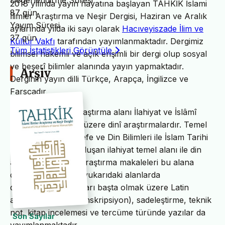
Değerlendirme Süresi
2018 yılında yayın hayatına başlayan TAHKİK İslami
87 gün
İlimler Araştırma ve Neşir Dergisi, Haziran ve Aralık
Yayım Süresi
aylarında yılda iki sayı olarak
Hacıveyiszade İlim ve
37 gün
Kültür Vakfı
tarafından yayımlanmaktadır. Dergimiz
Tüm İstatistikleri Görüntüle
bilimsel hakemli ve açık erişimli bir dergi olup sosyal
ve beşerî bilimler alanında yayın yapmaktadır.
Arşiv
Derginin yayın dilli Türkçe, Arapça, İngilizce ve
Farsçadır.
TAHKİK’in temel araştırma alanı İlahiyat ve İslâmî
ilimler başta olmak üzere dinî araştırmalardır. Temel
İslam Bilimleri, Felsefe ve Din Bilimleri ile İslam Tarihi
ve Sanatları’ndan oluşan ilahiyat temel alanı ile din
alanındaki bilimsel araştırma makaleleri bu alana
dâhildir. TAHKİK’te yukarıdaki alanlarda
değerlendirme yazıları başta olmak üzere Latin
alfabesine nakil (transkripsiyon), sadeleştirme, teknik
not, kitap incelemesi ve tercüme türünde yazılar da
Son Sayılar