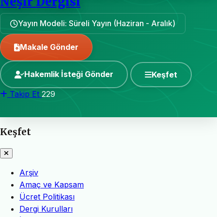
Neşir Dergisi
Yayın Modeli: Süreli Yayın (Haziran - Aralık)
Makale Gönder
Hakemlik İsteği Gönder
Keşfet
Takip Et
229
Keşfet
Arşiv
Amaç ve Kapsam
Ücret Politikası
Dergi Kurulları