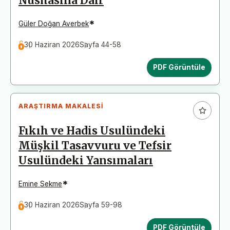
Nüshasına Dair
*
Güler Doğan Averbek
30 Haziran 2026
Sayfa 44-58
PDF Görüntüle
ARAŞTIRMA MAKALESI
Fıkıh ve Hadis Usulündeki
Müşkil Tasavvuru ve Tefsir
Usulündeki Yansımaları
*
Emine Sekme
30 Haziran 2026
Sayfa 59-98
PDF Görüntüle