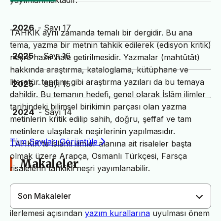
yayımlanmaktadır.
2026
- Sayı 17
TAHKİK aynı zamanda temalı bir dergidir. Bu ana
tema, yazma bir metnin tahkik edilerek (edisyon kritik)
2025
- Sayı 16
neşre hazır hale getirilmesidir. Yazmalar (mahtûtât)
hakkında araştırma, kataloglama, kütüphane ve
literatür tanıtımı gibi araştırma yazıları da bu temaya
2025
- Sayı 15
dahildir. Bu temanın hedefi, genel olarak İslâm ilimler
tarihindeki bilimsel birikimin parçası olan yazma
2024
- Sayı 14
metinlerin kritik edilip sahih, doğru, şeffaf ve tam
metinlere ulaşılarak neşirlerinin yapılmasıdır.
Tüm Sayıları Görüntüle
TAHKİK’te İslami ilimler alanına ait risaleler başta
olmak üzere Arapça, Osmanlı Türkçesi, Farsça
Makaleler
risalelerin tahkikli neşri yayımlanabilir.
Son Makaleler
Dergimiz yayın süreçlerinin daha hızlı ve sağlıklı
ilerlemesi açısından
yazım kurallarına
uyulması önem