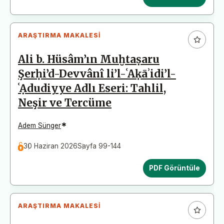
ARAŞTIRMA MAKALESI
Ali b. Hüsâm’ın Muḫtaṣaru
Şerḥi’d-Devvânî li’l-ʿAḳāʾidi’l-
ʿẠdudiyye Adlı Eseri: Tahlil,
Neşir ve Tercüme
*
Adem Sünger
30 Haziran 2026
Sayfa 99-144
PDF Görüntüle
ARAŞTIRMA MAKALESI