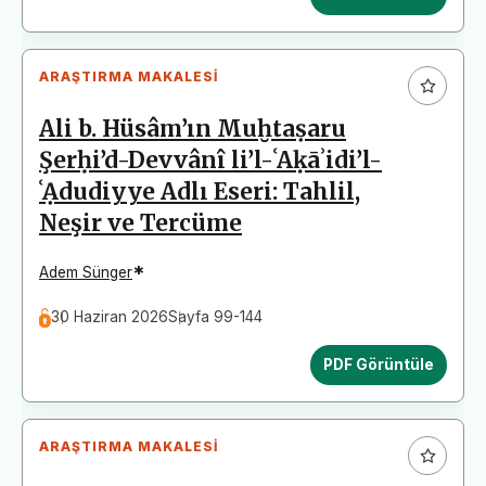
ARAŞTIRMA MAKALESI
Ali b. Hüsâm’ın Muḫtaṣaru
Şerḥi’d-Devvânî li’l-ʿAḳāʾidi’l-
ʿẠdudiyye Adlı Eseri: Tahlil,
Neşir ve Tercüme
*
Adem Sünger
30 Haziran 2026
Sayfa 99-144
PDF Görüntüle
ARAŞTIRMA MAKALESI