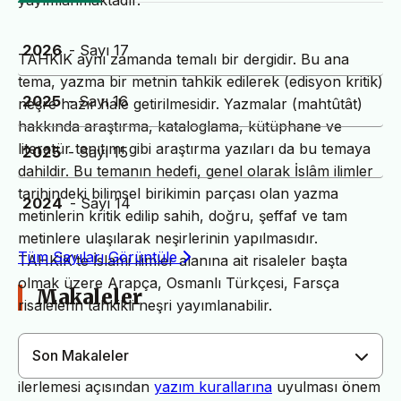
yayımlanmaktadır.
2026
- Sayı 17
TAHKİK aynı zamanda temalı bir dergidir. Bu ana
tema, yazma bir metnin tahkik edilerek (edisyon kritik)
2025
- Sayı 16
neşre hazır hale getirilmesidir. Yazmalar (mahtûtât)
hakkında araştırma, kataloglama, kütüphane ve
literatür tanıtımı gibi araştırma yazıları da bu temaya
2025
- Sayı 15
dahildir. Bu temanın hedefi, genel olarak İslâm ilimler
tarihindeki bilimsel birikimin parçası olan yazma
2024
- Sayı 14
metinlerin kritik edilip sahih, doğru, şeffaf ve tam
metinlere ulaşılarak neşirlerinin yapılmasıdır.
Tüm Sayıları Görüntüle
TAHKİK’te İslami ilimler alanına ait risaleler başta
olmak üzere Arapça, Osmanlı Türkçesi, Farsça
Makaleler
risalelerin tahkikli neşri yayımlanabilir.
Son Makaleler
Dergimiz yayın süreçlerinin daha hızlı ve sağlıklı
ilerlemesi açısından
yazım kurallarına
uyulması önem