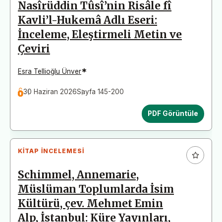
Nasîrüddin Tûsî’nin Risâle fî
Kavli’l-Hukemâ Adlı Eseri:
İnceleme, Eleştirmeli Metin ve
Çeviri
*
Esra Tellioğlu Ünver
30 Haziran 2026
Sayfa 145-200
PDF Görüntüle
KITAP İNCELEMESI
Schimmel, Annemarie,
Müslüman Toplumlarda İsim
Kültürü, çev. Mehmet Emin
Alp, İstanbul: Küre Yayınları,