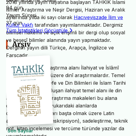
Değerlendirme Süresi
2018 yılında yayın hayatına başlayan TAHKİK İslami
94 gün
İlimler Araştırma ve Neşir Dergisi, Haziran ve Aralık
Yayım Süresi
aylarında yılda iki sayı olarak
Hacıveyiszade İlim ve
37 gün
Kültür Vakfı
tarafından yayımlanmaktadır. Dergimiz
Tüm İstatistikleri Görüntüle
bilimsel hakemli ve açık erişimli bir dergi olup sosyal
ve beşerî bilimler alanında yayın yapmaktadır.
Arşiv
Derginin yayın dilli Türkçe, Arapça, İngilizce ve
Farsçadır.
TAHKİK’in temel araştırma alanı İlahiyat ve İslâmî
ilimler başta olmak üzere dinî araştırmalardır. Temel
İslam Bilimleri, Felsefe ve Din Bilimleri ile İslam Tarihi
ve Sanatları’ndan oluşan ilahiyat temel alanı ile din
alanındaki bilimsel araştırma makaleleri bu alana
dâhildir. TAHKİK’te yukarıdaki alanlarda
değerlendirme yazıları başta olmak üzere Latin
alfabesine nakil (transkripsiyon), sadeleştirme, teknik
not, kitap incelemesi ve tercüme türünde yazılar da
Son Sayılar