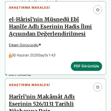
arz etmektedir. Yazım kurallarına uymayan
ARAŞTIRMA MAKALESI
başvurular değerlendirme aşamasına alınmadan iade
edilecektir. Bu nedenle çalışmalarınızı yüklemeden
el-Hârisî’nin Müsnedü Ebî
önce çalışmanızın yazım kurallarına uygun olarak
Hanîfe Adlı Eserinin Hadis İlmi
düzenlendiğinden emin olunuz.
Açısından Değerlendirilmesi
Yayın İnceleme Süreci (Yaklaşık 130 Gün)
• Editör İncelemesi
*
Erkam Görücüoğlu
• Yayın Kurulu İncelemesi
30 Haziran 2026
Sayfa 1-43
• Şekilsel ve Etik Ön İnceleme
• Çift Taraflı Kör Hakemlik Süreci
PDF Görüntüle
• Dil İncelemesi
• Son Okuma
ARAŞTIRMA MAKALESI
Harîrî’nin Makâmât Adlı
Eserinin 526/1131 Tarihli