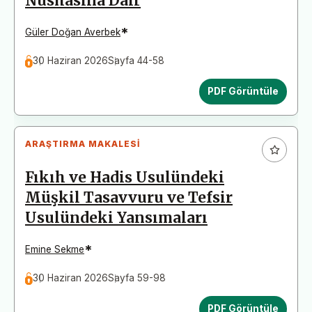
Nüshasına Dair
*
Güler Doğan Averbek
30 Haziran 2026
Sayfa 44-58
PDF Görüntüle
ARAŞTIRMA MAKALESI
Fıkıh ve Hadis Usulündeki
Müşkil Tasavvuru ve Tefsir
Usulündeki Yansımaları
*
Emine Sekme
30 Haziran 2026
Sayfa 59-98
PDF Görüntüle