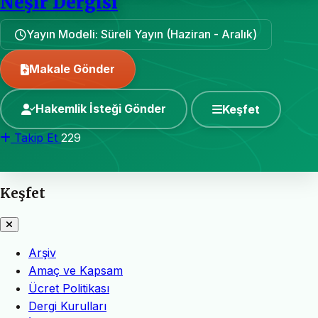
Neşir Dergisi
Yayın Modeli: Süreli Yayın (Haziran - Aralık)
Makale Gönder
Hakemlik İsteği Gönder
Keşfet
Takip Et
229
Keşfet
Arşiv
Amaç ve Kapsam
Ücret Politikası
Dergi Kurulları