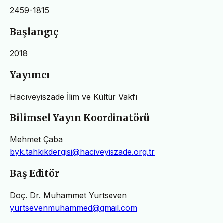
2459-1815
Başlangıç
2018
Yayımcı
Hacıveyiszade İlim ve Kültür Vakfı
Bilimsel Yayın Koordinatörü
Mehmet Çaba
byk.tahkikdergisi@haciveyiszade.org.tr
Baş Editör
Doç. Dr. Muhammet Yurtseven
yurtsevenmuhammed@gmail.com