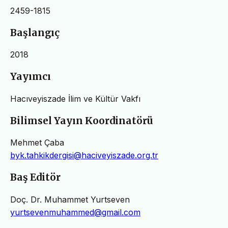
2459-1815
Başlangıç
2018
Yayımcı
Hacıveyiszade İlim ve Kültür Vakfı
Bilimsel Yayın Koordinatörü
Mehmet Çaba
byk.tahkikdergisi@haciveyiszade.org.tr
Baş Editör
Doç. Dr. Muhammet Yurtseven
yurtsevenmuhammed@gmail.com