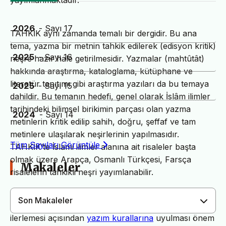
yayımlanmaktadır.
2026
- Sayı 17
TAHKİK aynı zamanda temalı bir dergidir. Bu ana
tema, yazma bir metnin tahkik edilerek (edisyon kritik)
2025
- Sayı 16
neşre hazır hale getirilmesidir. Yazmalar (mahtûtât)
hakkında araştırma, kataloglama, kütüphane ve
literatür tanıtımı gibi araştırma yazıları da bu temaya
2025
- Sayı 15
dahildir. Bu temanın hedefi, genel olarak İslâm ilimler
tarihindeki bilimsel birikimin parçası olan yazma
2024
- Sayı 14
metinlerin kritik edilip sahih, doğru, şeffaf ve tam
metinlere ulaşılarak neşirlerinin yapılmasıdır.
Tüm Sayıları Görüntüle
TAHKİK’te İslami ilimler alanına ait risaleler başta
olmak üzere Arapça, Osmanlı Türkçesi, Farsça
Makaleler
risalelerin tahkikli neşri yayımlanabilir.
Son Makaleler
Dergimiz yayın süreçlerinin daha hızlı ve sağlıklı
ilerlemesi açısından
yazım kurallarına
uyulması önem