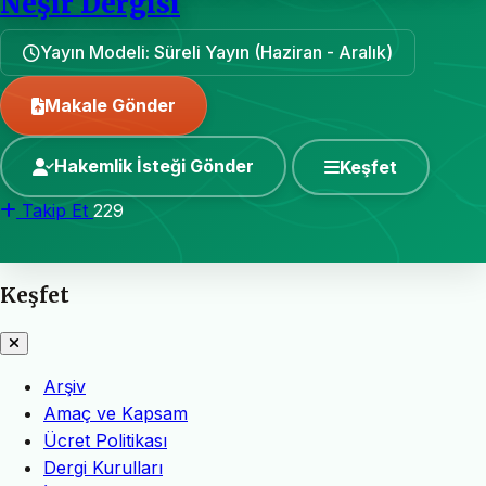
Neşir Dergisi
Yayın Modeli: Süreli Yayın (Haziran - Aralık)
Makale Gönder
Hakemlik İsteği Gönder
Keşfet
Takip Et
229
Keşfet
Arşiv
Amaç ve Kapsam
Ücret Politikası
Dergi Kurulları