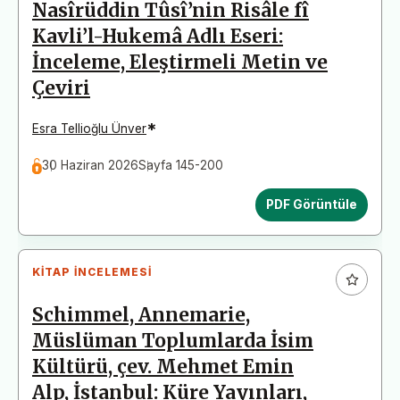
Nasîrüddin Tûsî’nin Risâle fî
Kavli’l-Hukemâ Adlı Eseri:
İnceleme, Eleştirmeli Metin ve
Çeviri
*
Esra Tellioğlu Ünver
30 Haziran 2026
Sayfa 145-200
PDF Görüntüle
KITAP İNCELEMESI
Schimmel, Annemarie,
Müslüman Toplumlarda İsim
Kültürü, çev. Mehmet Emin
Alp, İstanbul: Küre Yayınları,