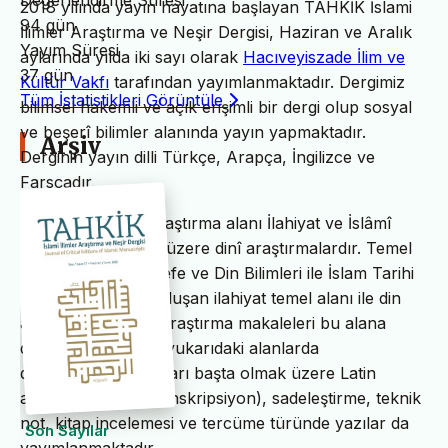
Değerlendirme Süresi
2018 yılında yayın hayatına başlayan TAHKİK İslami
94 gün
İlimler Araştırma ve Neşir Dergisi, Haziran ve Aralık
Yayım Süresi
aylarında yılda iki sayı olarak
Hacıveyiszade İlim ve
37 gün
Kültür Vakfı
tarafından yayımlanmaktadır. Dergimiz
Tüm İstatistikleri Görüntüle
bilimsel hakemli ve açık erişimli bir dergi olup sosyal
ve beşerî bilimler alanında yayın yapmaktadır.
Arşiv
Derginin yayın dilli Türkçe, Arapça, İngilizce ve
Farsçadır.
TAHKİK’in temel araştırma alanı İlahiyat ve İslâmî
ilimler başta olmak üzere dinî araştırmalardır. Temel
İslam Bilimleri, Felsefe ve Din Bilimleri ile İslam Tarihi
ve Sanatları’ndan oluşan ilahiyat temel alanı ile din
alanındaki bilimsel araştırma makaleleri bu alana
dâhildir. TAHKİK’te yukarıdaki alanlarda
değerlendirme yazıları başta olmak üzere Latin
alfabesine nakil (transkripsiyon), sadeleştirme, teknik
not, kitap incelemesi ve tercüme türünde yazılar da
Son Sayılar