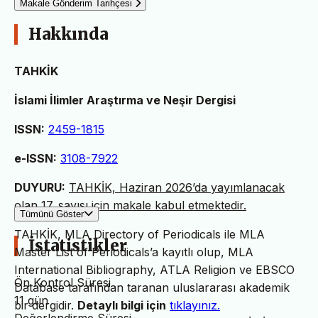
Makale Gönderim Tarihçesi
Hakkında
TAHKİK
İslami İlimler Araştırma ve Neşir Dergisi
ISSN:
2459-1815
e-ISSN:
3108-7922
DUYURU:
TAHKİK, Haziran 2026’da yayımlanacak
olan 17. sayısı için makale kabul etmektedir.
Tümünü Göster
TAHKİK, MLA Directory of Periodicals ile MLA
İstatistikler
Master List of Periodicals’a kayıtlı olup, MLA
International Bibliography, ATLA Religion ve EBSCO
Ön Kontrol Süresi
Database tarafından taranan uluslararası akademik
11 gün
bir dergidir.
Detaylı bilgi için
tıklayınız.