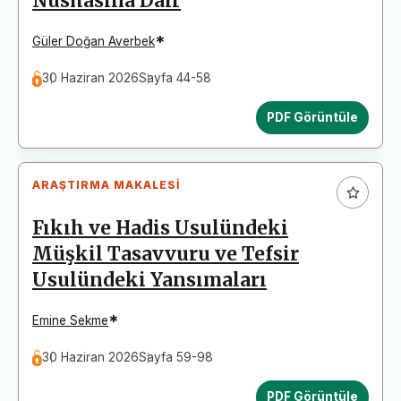
Nüshasına Dair
*
Güler Doğan Averbek
30 Haziran 2026
Sayfa 44-58
PDF Görüntüle
ARAŞTIRMA MAKALESI
Fıkıh ve Hadis Usulündeki
Müşkil Tasavvuru ve Tefsir
Usulündeki Yansımaları
*
Emine Sekme
30 Haziran 2026
Sayfa 59-98
PDF Görüntüle