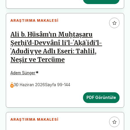
ARAŞTIRMA MAKALESI
Ali b. Hüsâm’ın Muḫtaṣaru
Şerḥi’d-Devvânî li’l-ʿAḳāʾidi’l-
ʿẠdudiyye Adlı Eseri: Tahlil,
Neşir ve Tercüme
*
Adem Sünger
30 Haziran 2026
Sayfa 99-144
PDF Görüntüle
ARAŞTIRMA MAKALESI