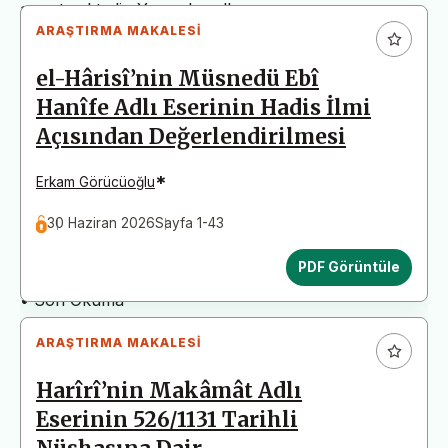
arz etmektedir. Yazım kurallarına uymayan
ARAŞTIRMA MAKALESI
başvurular değerlendirme aşamasına alınmadan iade
edilecektir. Bu nedenle çalışmalarınızı yüklemeden
el-Hârisî’nin Müsnedü Ebî
önce çalışmanızın yazım kurallarına uygun olarak
Hanîfe Adlı Eserinin Hadis İlmi
düzenlendiğinden emin olunuz.
Açısından Değerlendirilmesi
Yayın İnceleme Süreci (Yaklaşık 130 Gün)
• Editör İncelemesi
*
Erkam Görücüoğlu
• Yayın Kurulu İncelemesi
30 Haziran 2026
Sayfa 1-43
• Şekilsel ve Etik Ön İnceleme
• Çift Taraflı Kör Hakemlik Süreci
PDF Görüntüle
• Dil İncelemesi
• Son Okuma
ARAŞTIRMA MAKALESI
Harîrî’nin Makâmât Adlı
Eserinin 526/1131 Tarihli