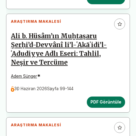
ARAŞTIRMA MAKALESI
Ali b. Hüsâm’ın Muḫtaṣaru
Şerḥi’d-Devvânî li’l-ʿAḳāʾidi’l-
ʿẠdudiyye Adlı Eseri: Tahlil,
Neşir ve Tercüme
*
Adem Sünger
30 Haziran 2026
Sayfa 99-144
PDF Görüntüle
ARAŞTIRMA MAKALESI