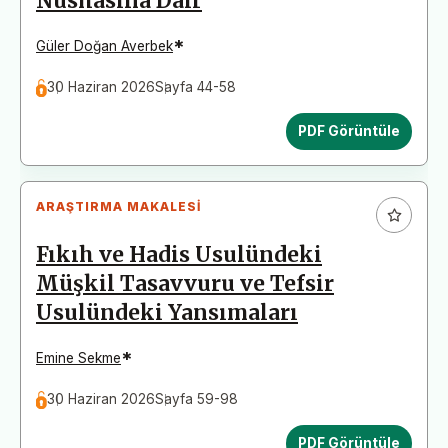
Nüshasına Dair
*
Güler Doğan Averbek
30 Haziran 2026
Sayfa 44-58
PDF Görüntüle
ARAŞTIRMA MAKALESI
Fıkıh ve Hadis Usulündeki
Müşkil Tasavvuru ve Tefsir
Usulündeki Yansımaları
*
Emine Sekme
30 Haziran 2026
Sayfa 59-98
PDF Görüntüle