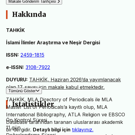
Makale Gönderim Tarihçesi
Hakkında
TAHKİK
İslami İlimler Araştırma ve Neşir Dergisi
ISSN:
2459-1815
e-ISSN:
3108-7922
DUYURU:
TAHKİK, Haziran 2026’da yayımlanacak
olan 17. sayısı için makale kabul etmektedir.
Tümünü Göster
TAHKİK, MLA Directory of Periodicals ile MLA
İstatistikler
Master List of Periodicals’a kayıtlı olup, MLA
International Bibliography, ATLA Religion ve EBSCO
Ön Kontrol Süresi
Database tarafından taranan uluslararası akademik
11 gün
bir dergidir.
Detaylı bilgi için
tıklayınız.