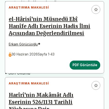
arz etmektedir. Yazım kurallarına uymayan
ARAŞTIRMA MAKALESI
başvurular değerlendirme aşamasına alınmadan iade
edilecektir. Bu nedenle çalışmalarınızı yüklemeden
el-Hârisî’nin Müsnedü Ebî
önce çalışmanızın yazım kurallarına uygun olarak
Hanîfe Adlı Eserinin Hadis İlmi
düzenlendiğinden emin olunuz.
Açısından Değerlendirilmesi
Yayın İnceleme Süreci (Yaklaşık 130 Gün)
• Editör İncelemesi
*
Erkam Görücüoğlu
• Yayın Kurulu İncelemesi
30 Haziran 2026
Sayfa 1-43
• Şekilsel ve Etik Ön İnceleme
• Çift Taraflı Kör Hakemlik Süreci
PDF Görüntüle
• Dil İncelemesi
• Son Okuma
ARAŞTIRMA MAKALESI
Harîrî’nin Makâmât Adlı
Eserinin 526/1131 Tarihli