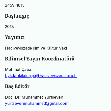
2459-1815
Başlangıç
2018
Yayımcı
Hacıveyiszade İlim ve Kültür Vakfı
Bilimsel Yayın Koordinatörü
Mehmet Çaba
byk.tahkikdergisi@haciveyiszade.org.tr
Baş Editör
Doç. Dr. Muhammet Yurtseven
yurtsevenmuhammed@gmail.com