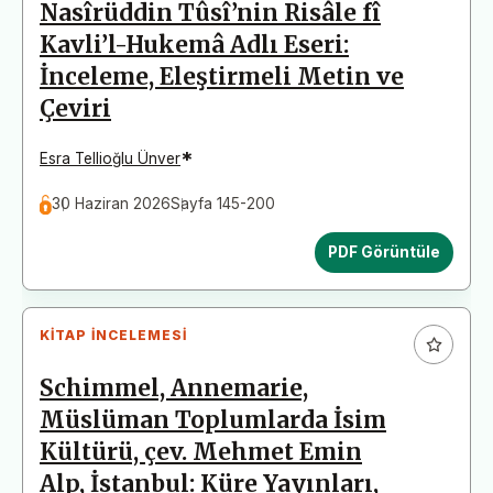
Nasîrüddin Tûsî’nin Risâle fî
Kavli’l-Hukemâ Adlı Eseri:
İnceleme, Eleştirmeli Metin ve
Çeviri
*
Esra Tellioğlu Ünver
30 Haziran 2026
Sayfa 145-200
PDF Görüntüle
KITAP İNCELEMESI
Schimmel, Annemarie,
Müslüman Toplumlarda İsim
Kültürü, çev. Mehmet Emin
Alp, İstanbul: Küre Yayınları,