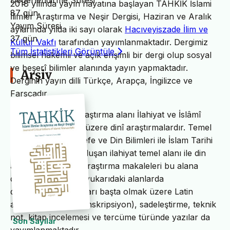
Değerlendirme Süresi
2018 yılında yayın hayatına başlayan TAHKİK İslami
87 gün
İlimler Araştırma ve Neşir Dergisi, Haziran ve Aralık
Yayım Süresi
aylarında yılda iki sayı olarak
Hacıveyiszade İlim ve
37 gün
Kültür Vakfı
tarafından yayımlanmaktadır. Dergimiz
Tüm İstatistikleri Görüntüle
bilimsel hakemli ve açık erişimli bir dergi olup sosyal
ve beşerî bilimler alanında yayın yapmaktadır.
Arşiv
Derginin yayın dilli Türkçe, Arapça, İngilizce ve
Farsçadır.
TAHKİK’in temel araştırma alanı İlahiyat ve İslâmî
ilimler başta olmak üzere dinî araştırmalardır. Temel
İslam Bilimleri, Felsefe ve Din Bilimleri ile İslam Tarihi
ve Sanatları’ndan oluşan ilahiyat temel alanı ile din
alanındaki bilimsel araştırma makaleleri bu alana
dâhildir. TAHKİK’te yukarıdaki alanlarda
değerlendirme yazıları başta olmak üzere Latin
alfabesine nakil (transkripsiyon), sadeleştirme, teknik
not, kitap incelemesi ve tercüme türünde yazılar da
Son Sayılar