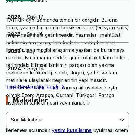
yayımlanmaktadır.
2026
- Sayı 17
TAHKİK aynı zamanda temalı bir dergidir. Bu ana
tema, yazma bir metnin tahkik edilerek (edisyon kritik)
2025
- Sayı 16
neşre hazır hale getirilmesidir. Yazmalar (mahtûtât)
hakkında araştırma, kataloglama, kütüphane ve
literatür tanıtımı gibi araştırma yazıları da bu temaya
2025
- Sayı 15
dahildir. Bu temanın hedefi, genel olarak İslâm ilimler
tarihindeki bilimsel birikimin parçası olan yazma
2024
- Sayı 14
metinlerin kritik edilip sahih, doğru, şeffaf ve tam
metinlere ulaşılarak neşirlerinin yapılmasıdır.
Tüm Sayıları Görüntüle
TAHKİK’te İslami ilimler alanına ait risaleler başta
olmak üzere Arapça, Osmanlı Türkçesi, Farsça
Makaleler
risalelerin tahkikli neşri yayımlanabilir.
Son Makaleler
Dergimiz yayın süreçlerinin daha hızlı ve sağlıklı
ilerlemesi açısından
yazım kurallarına
uyulması önem