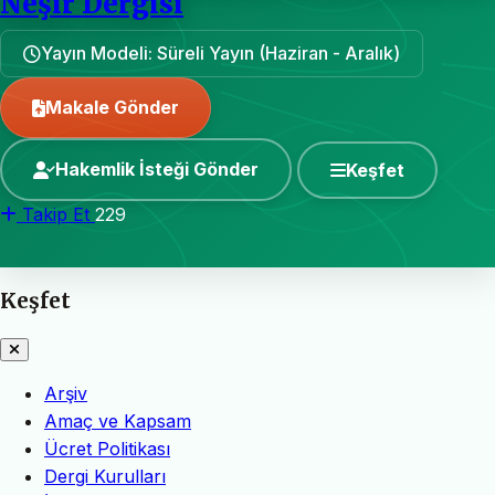
Neşir Dergisi
Yayın Modeli: Süreli Yayın (Haziran - Aralık)
Makale Gönder
Hakemlik İsteği Gönder
Keşfet
Takip Et
229
Keşfet
Arşiv
Amaç ve Kapsam
Ücret Politikası
Dergi Kurulları