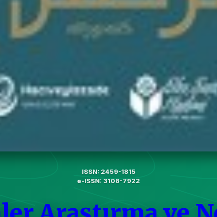
ISSN: 2459-1815
e-ISSN: 3108-7922
ler Araştırma ve N