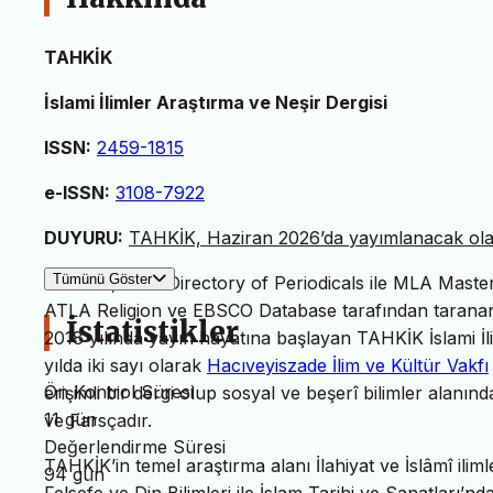
TAHKİK
İslami İlimler Araştırma ve Neşir Dergisi
ISSN:
2459-1815
e-ISSN:
3108-7922
DUYURU:
TAHKİK, Haziran 2026’da yayımlanacak olan 
Tümünü Göster
TAHKİK, MLA Directory of Periodicals ile MLA Master L
ATLA Religion ve EBSCO Database tarafından taranan 
İstatistikler
2018 yılında yayın hayatına başlayan TAHKİK İslami İl
yılda iki sayı olarak
Hacıveyiszade İlim ve Kültür Vakfı
Ön Kontrol Süresi
erişimli bir dergi olup sosyal ve beşerî bilimler alanın
11 gün
ve Farsçadır.
Değerlendirme Süresi
TAHKİK’in temel araştırma alanı İlahiyat ve İslâmî iliml
94 gün