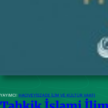
YAYIMCI:
HACIVEYİSZADE İLİM VE KÜLTÜR VAKFI
Tahkik İslami İlim