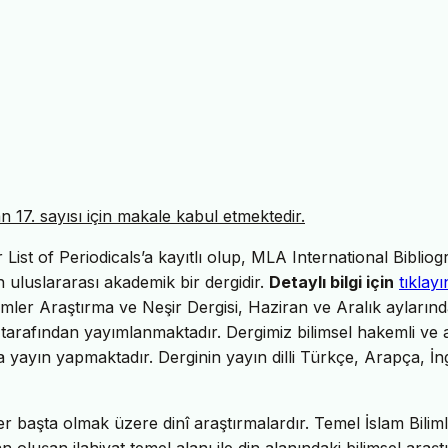
17. sayısı için makale kabul etmektedir.
ist of Periodicals’a kayıtlı olup, MLA International Bibliog
uluslararası akademik bir dergidir.
Detaylı bilgi için
tıklayı
imler Araştırma ve Neşir Dergisi, Haziran ve Aralık ayların
tarafından yayımlanmaktadır. Dergimiz bilimsel hakemli ve 
da yayın yapmaktadır. Derginin yayın dilli Türkçe, Arapça, İng
er başta olmak üzere dinî araştırmalardır. Temel İslam Biliml