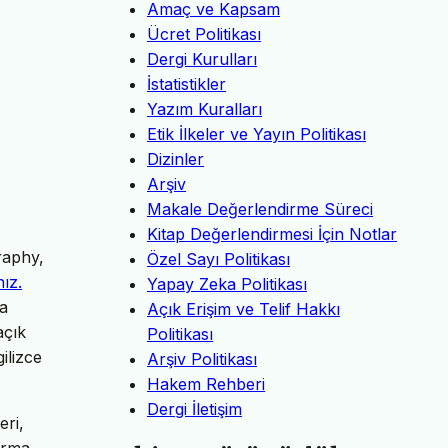
Amaç ve Kapsam
Ücret Politikası
Dergi Kurulları
İstatistikler
Yazım Kuralları
Etik İlkeler ve Yayın Politikası
Dizinler
Arşiv
Makale Değerlendirme Süreci
Kitap Değerlendirmesi İçin Notlar
raphy,
Özel Sayı Politikası
nız.
Yapay Zeka Politikası
da
Açık Erişim ve Telif Hakkı
açık
Politikası
ilizce
Arşiv Politikası
Hakem Rehberi
Dergi İletişim
eri,