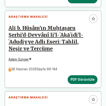
ARAŞTIRMA MAKALESI
Ali b. Hüsâm’ın Muḫtaṣaru
Şerḥi’d-Devvânî li’l-ʿAḳāʾidi’l-
ʿẠdudiyye Adlı Eseri: Tahlil,
Neşir ve Tercüme
*
Adem Sünger
30 Haziran 2026
Sayfa 99-144
PDF Görüntüle
ARAŞTIRMA MAKALESI