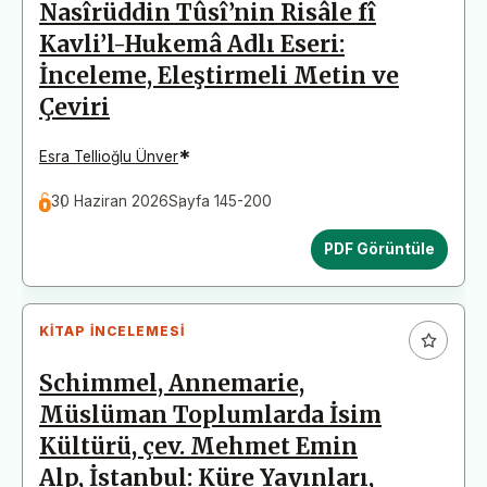
Nasîrüddin Tûsî’nin Risâle fî
Kavli’l-Hukemâ Adlı Eseri:
İnceleme, Eleştirmeli Metin ve
Çeviri
*
Esra Tellioğlu Ünver
30 Haziran 2026
Sayfa 145-200
PDF Görüntüle
KITAP İNCELEMESI
Schimmel, Annemarie,
Müslüman Toplumlarda İsim
Kültürü, çev. Mehmet Emin
Alp, İstanbul: Küre Yayınları,