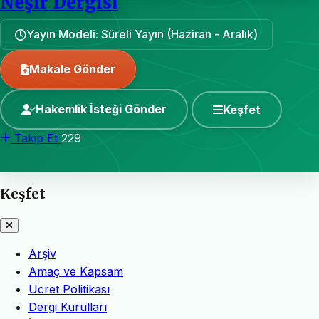
Neşir Dergisi
Yayın Modeli: Süreli Yayın (Haziran - Aralık)
Makale Gönder
Hakemlik İsteği Gönder
Keşfet
Takip Et
229
Keşfet
Arşiv
Amaç ve Kapsam
Ücret Politikası
Dergi Kurulları