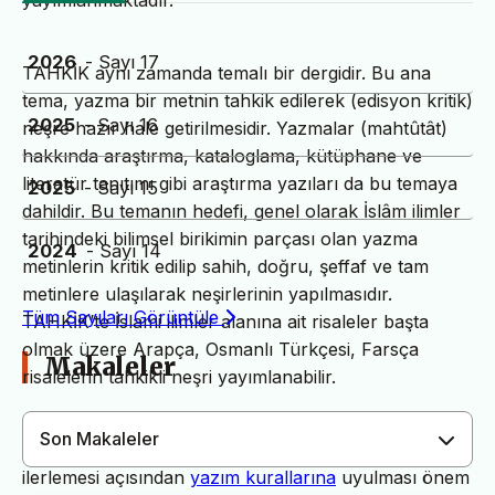
yayımlanmaktadır.
2026
- Sayı 17
TAHKİK aynı zamanda temalı bir dergidir. Bu ana
tema, yazma bir metnin tahkik edilerek (edisyon kritik)
2025
- Sayı 16
neşre hazır hale getirilmesidir. Yazmalar (mahtûtât)
hakkında araştırma, kataloglama, kütüphane ve
literatür tanıtımı gibi araştırma yazıları da bu temaya
2025
- Sayı 15
dahildir. Bu temanın hedefi, genel olarak İslâm ilimler
tarihindeki bilimsel birikimin parçası olan yazma
2024
- Sayı 14
metinlerin kritik edilip sahih, doğru, şeffaf ve tam
metinlere ulaşılarak neşirlerinin yapılmasıdır.
Tüm Sayıları Görüntüle
TAHKİK’te İslami ilimler alanına ait risaleler başta
olmak üzere Arapça, Osmanlı Türkçesi, Farsça
Makaleler
risalelerin tahkikli neşri yayımlanabilir.
Son Makaleler
Dergimiz yayın süreçlerinin daha hızlı ve sağlıklı
ilerlemesi açısından
yazım kurallarına
uyulması önem