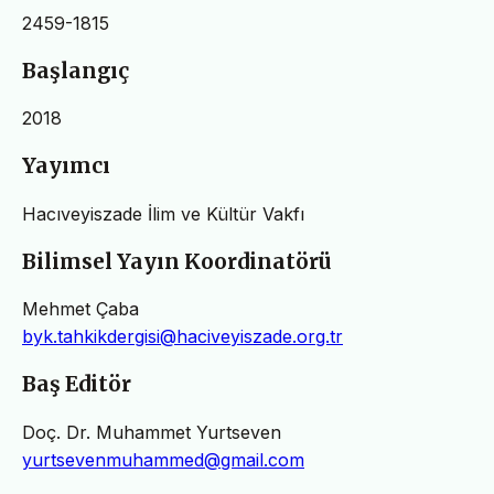
2459-1815
Başlangıç
2018
Yayımcı
Hacıveyiszade İlim ve Kültür Vakfı
Bilimsel Yayın Koordinatörü
Mehmet Çaba
byk.tahkikdergisi@haciveyiszade.org.tr
Baş Editör
Doç. Dr. Muhammet Yurtseven
yurtsevenmuhammed@gmail.com