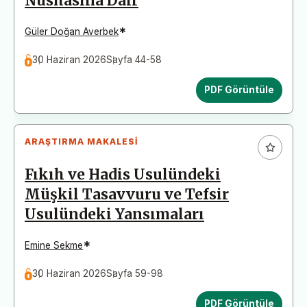
Nüshasına Dair
*
Güler Doğan Averbek
30 Haziran 2026
Sayfa 44-58
PDF Görüntüle
ARAŞTIRMA MAKALESI
Fıkıh ve Hadis Usulündeki
Müşkil Tasavvuru ve Tefsir
Usulündeki Yansımaları
*
Emine Sekme
30 Haziran 2026
Sayfa 59-98
PDF Görüntüle