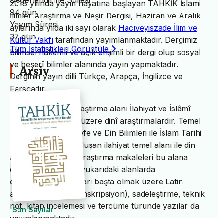
Değerlendirme Süresi
2018 yılında yayın hayatına başlayan TAHKİK İslami
94 gün
İlimler Araştırma ve Neşir Dergisi, Haziran ve Aralık
Yayım Süresi
aylarında yılda iki sayı olarak
Hacıveyiszade İlim ve
37 gün
Kültür Vakfı
tarafından yayımlanmaktadır. Dergimiz
Tüm İstatistikleri Görüntüle
bilimsel hakemli ve açık erişimli bir dergi olup sosyal
ve beşerî bilimler alanında yayın yapmaktadır.
Arşiv
Derginin yayın dilli Türkçe, Arapça, İngilizce ve
Farsçadır.
TAHKİK’in temel araştırma alanı İlahiyat ve İslâmî
ilimler başta olmak üzere dinî araştırmalardır. Temel
İslam Bilimleri, Felsefe ve Din Bilimleri ile İslam Tarihi
ve Sanatları’ndan oluşan ilahiyat temel alanı ile din
alanındaki bilimsel araştırma makaleleri bu alana
dâhildir. TAHKİK’te yukarıdaki alanlarda
değerlendirme yazıları başta olmak üzere Latin
alfabesine nakil (transkripsiyon), sadeleştirme, teknik
not, kitap incelemesi ve tercüme türünde yazılar da
Son Sayılar