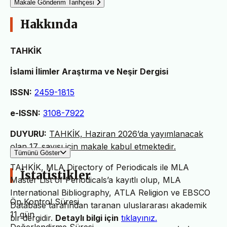
Makale Gönderim Tarihçesi
Hakkında
TAHKİK
İslami İlimler Araştırma ve Neşir Dergisi
ISSN:
2459-1815
e-ISSN:
3108-7922
DUYURU:
TAHKİK, Haziran 2026’da yayımlanacak
olan 17. sayısı için makale kabul etmektedir.
Tümünü Göster
TAHKİK, MLA Directory of Periodicals ile MLA
İstatistikler
Master List of Periodicals’a kayıtlı olup, MLA
International Bibliography, ATLA Religion ve EBSCO
Ön Kontrol Süresi
Database tarafından taranan uluslararası akademik
11 gün
bir dergidir.
Detaylı bilgi için
tıklayınız.