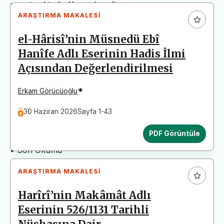
arz etmektedir. Yazım kurallarına uymayan
ARAŞTIRMA MAKALESI
başvurular değerlendirme aşamasına alınmadan iade
edilecektir. Bu nedenle çalışmalarınızı yüklemeden
el-Hârisî’nin Müsnedü Ebî
önce çalışmanızın yazım kurallarına uygun olarak
Hanîfe Adlı Eserinin Hadis İlmi
düzenlendiğinden emin olunuz.
Açısından Değerlendirilmesi
Yayın İnceleme Süreci (Yaklaşık 130 Gün)
• Editör İncelemesi
*
Erkam Görücüoğlu
• Yayın Kurulu İncelemesi
30 Haziran 2026
Sayfa 1-43
• Şekilsel ve Etik Ön İnceleme
• Çift Taraflı Kör Hakemlik Süreci
PDF Görüntüle
• Dil İncelemesi
• Son Okuma
ARAŞTIRMA MAKALESI
Harîrî’nin Makâmât Adlı
Eserinin 526/1131 Tarihli