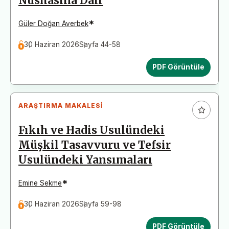
Nüshasına Dair
*
Güler Doğan Averbek
30 Haziran 2026
Sayfa 44-58
PDF Görüntüle
ARAŞTIRMA MAKALESI
Fıkıh ve Hadis Usulündeki
Müşkil Tasavvuru ve Tefsir
Usulündeki Yansımaları
*
Emine Sekme
30 Haziran 2026
Sayfa 59-98
PDF Görüntüle