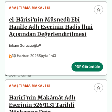
arz etmektedir. Yazım kurallarına uymayan
ARAŞTIRMA MAKALESI
başvurular değerlendirme aşamasına alınmadan iade
edilecektir. Bu nedenle çalışmalarınızı yüklemeden
el-Hârisî’nin Müsnedü Ebî
önce çalışmanızın yazım kurallarına uygun olarak
Hanîfe Adlı Eserinin Hadis İlmi
düzenlendiğinden emin olunuz.
Açısından Değerlendirilmesi
Yayın İnceleme Süreci (Yaklaşık 130 Gün)
• Editör İncelemesi
*
Erkam Görücüoğlu
• Yayın Kurulu İncelemesi
30 Haziran 2026
Sayfa 1-43
• Şekilsel ve Etik Ön İnceleme
• Çift Taraflı Kör Hakemlik Süreci
PDF Görüntüle
• Dil İncelemesi
• Son Okuma
ARAŞTIRMA MAKALESI
Harîrî’nin Makâmât Adlı
Eserinin 526/1131 Tarihli