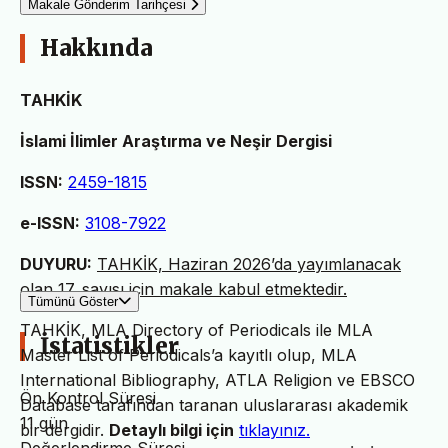
Makale Gönderim Tarihçesi
Hakkında
TAHKİK
İslami İlimler Araştırma ve Neşir Dergisi
ISSN:
2459-1815
e-ISSN:
3108-7922
DUYURU:
TAHKİK, Haziran 2026’da yayımlanacak
olan 17. sayısı için makale kabul etmektedir.
Tümünü Göster
TAHKİK, MLA Directory of Periodicals ile MLA
İstatistikler
Master List of Periodicals’a kayıtlı olup, MLA
International Bibliography, ATLA Religion ve EBSCO
Ön Kontrol Süresi
Database tarafından taranan uluslararası akademik
11 gün
bir dergidir.
Detaylı bilgi için
tıklayınız.