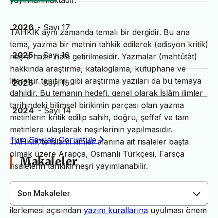
yayımlanmaktadır.
2026
- Sayı 17
TAHKİK aynı zamanda temalı bir dergidir. Bu ana
tema, yazma bir metnin tahkik edilerek (edisyon kritik)
2025
- Sayı 16
neşre hazır hale getirilmesidir. Yazmalar (mahtûtât)
hakkında araştırma, kataloglama, kütüphane ve
literatür tanıtımı gibi araştırma yazıları da bu temaya
2025
- Sayı 15
dahildir. Bu temanın hedefi, genel olarak İslâm ilimler
tarihindeki bilimsel birikimin parçası olan yazma
2024
- Sayı 14
metinlerin kritik edilip sahih, doğru, şeffaf ve tam
metinlere ulaşılarak neşirlerinin yapılmasıdır.
Tüm Sayıları Görüntüle
TAHKİK’te İslami ilimler alanına ait risaleler başta
olmak üzere Arapça, Osmanlı Türkçesi, Farsça
Makaleler
risalelerin tahkikli neşri yayımlanabilir.
Son Makaleler
Dergimiz yayın süreçlerinin daha hızlı ve sağlıklı
ilerlemesi açısından
yazım kurallarına
uyulması önem