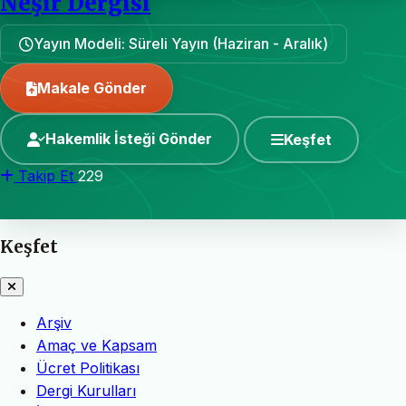
Neşir Dergisi
Yayın Modeli: Süreli Yayın (Haziran - Aralık)
Makale Gönder
Hakemlik İsteği Gönder
Keşfet
Takip Et
229
Keşfet
Arşiv
Amaç ve Kapsam
Ücret Politikası
Dergi Kurulları