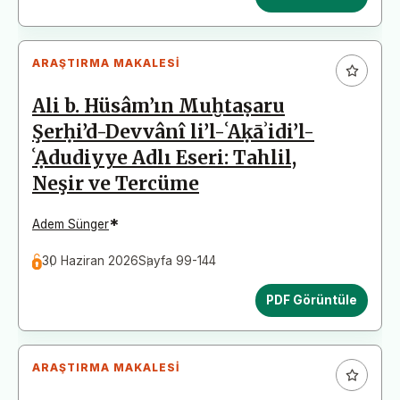
ARAŞTIRMA MAKALESI
Ali b. Hüsâm’ın Muḫtaṣaru
Şerḥi’d-Devvânî li’l-ʿAḳāʾidi’l-
ʿẠdudiyye Adlı Eseri: Tahlil,
Neşir ve Tercüme
*
Adem Sünger
30 Haziran 2026
Sayfa 99-144
PDF Görüntüle
ARAŞTIRMA MAKALESI