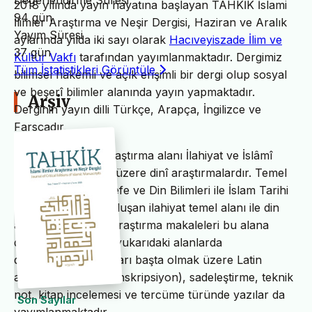
Değerlendirme Süresi
2018 yılında yayın hayatına başlayan TAHKİK İslami
94 gün
İlimler Araştırma ve Neşir Dergisi, Haziran ve Aralık
Yayım Süresi
aylarında yılda iki sayı olarak
Hacıveyiszade İlim ve
37 gün
Kültür Vakfı
tarafından yayımlanmaktadır. Dergimiz
Tüm İstatistikleri Görüntüle
bilimsel hakemli ve açık erişimli bir dergi olup sosyal
ve beşerî bilimler alanında yayın yapmaktadır.
Arşiv
Derginin yayın dilli Türkçe, Arapça, İngilizce ve
Farsçadır.
TAHKİK’in temel araştırma alanı İlahiyat ve İslâmî
ilimler başta olmak üzere dinî araştırmalardır. Temel
İslam Bilimleri, Felsefe ve Din Bilimleri ile İslam Tarihi
ve Sanatları’ndan oluşan ilahiyat temel alanı ile din
alanındaki bilimsel araştırma makaleleri bu alana
dâhildir. TAHKİK’te yukarıdaki alanlarda
değerlendirme yazıları başta olmak üzere Latin
alfabesine nakil (transkripsiyon), sadeleştirme, teknik
not, kitap incelemesi ve tercüme türünde yazılar da
Son Sayılar