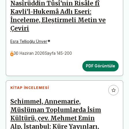
Nasîrüddin Tûsî’nin Risâle fî
Kavli’l-Hukemâ Adlı Eseri:
İnceleme, Eleştirmeli Metin ve
Çeviri
*
Esra Tellioğlu Ünver
30 Haziran 2026
Sayfa 145-200
PDF Görüntüle
KITAP İNCELEMESI
Schimmel, Annemarie,
Müslüman Toplumlarda İsim
Kültürü, çev. Mehmet Emin
Alp, İstanbul: Küre Yayınları,