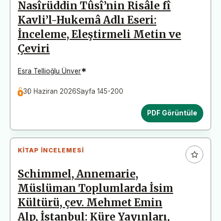
Nasîrüddin Tûsî’nin Risâle fî
Kavli’l-Hukemâ Adlı Eseri:
İnceleme, Eleştirmeli Metin ve
Çeviri
*
Esra Tellioğlu Ünver
30 Haziran 2026
Sayfa 145-200
PDF Görüntüle
KITAP İNCELEMESI
Schimmel, Annemarie,
Müslüman Toplumlarda İsim
Kültürü, çev. Mehmet Emin
Alp, İstanbul: Küre Yayınları,