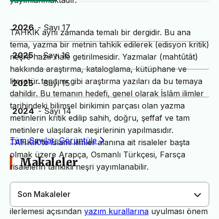
yayımlanmaktadır.
2026
- Sayı 17
TAHKİK aynı zamanda temalı bir dergidir. Bu ana
tema, yazma bir metnin tahkik edilerek (edisyon kritik)
2025
- Sayı 16
neşre hazır hale getirilmesidir. Yazmalar (mahtûtât)
hakkında araştırma, kataloglama, kütüphane ve
literatür tanıtımı gibi araştırma yazıları da bu temaya
2025
- Sayı 15
dahildir. Bu temanın hedefi, genel olarak İslâm ilimler
tarihindeki bilimsel birikimin parçası olan yazma
2024
- Sayı 14
metinlerin kritik edilip sahih, doğru, şeffaf ve tam
metinlere ulaşılarak neşirlerinin yapılmasıdır.
Tüm Sayıları Görüntüle
TAHKİK’te İslami ilimler alanına ait risaleler başta
olmak üzere Arapça, Osmanlı Türkçesi, Farsça
Makaleler
risalelerin tahkikli neşri yayımlanabilir.
Son Makaleler
Dergimiz yayın süreçlerinin daha hızlı ve sağlıklı
ilerlemesi açısından
yazım kurallarına
uyulması önem