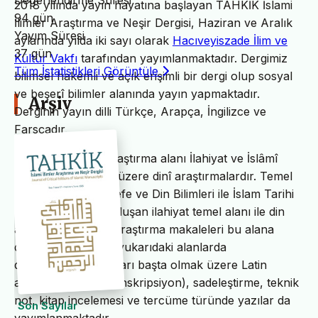
Değerlendirme Süresi
2018 yılında yayın hayatına başlayan TAHKİK İslami
94 gün
İlimler Araştırma ve Neşir Dergisi, Haziran ve Aralık
Yayım Süresi
aylarında yılda iki sayı olarak
Hacıveyiszade İlim ve
37 gün
Kültür Vakfı
tarafından yayımlanmaktadır. Dergimiz
Tüm İstatistikleri Görüntüle
bilimsel hakemli ve açık erişimli bir dergi olup sosyal
ve beşerî bilimler alanında yayın yapmaktadır.
Arşiv
Derginin yayın dilli Türkçe, Arapça, İngilizce ve
Farsçadır.
TAHKİK’in temel araştırma alanı İlahiyat ve İslâmî
ilimler başta olmak üzere dinî araştırmalardır. Temel
İslam Bilimleri, Felsefe ve Din Bilimleri ile İslam Tarihi
ve Sanatları’ndan oluşan ilahiyat temel alanı ile din
alanındaki bilimsel araştırma makaleleri bu alana
dâhildir. TAHKİK’te yukarıdaki alanlarda
değerlendirme yazıları başta olmak üzere Latin
alfabesine nakil (transkripsiyon), sadeleştirme, teknik
not, kitap incelemesi ve tercüme türünde yazılar da
Son Sayılar