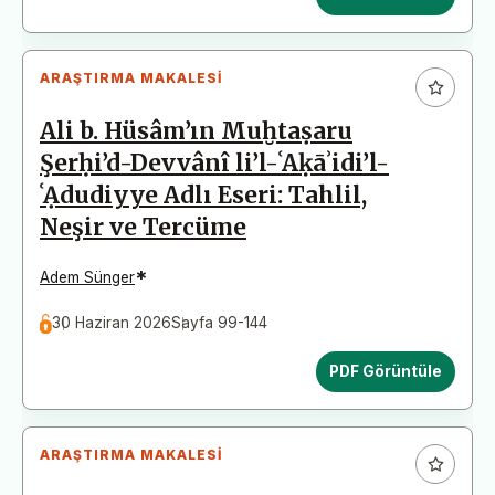
ARAŞTIRMA MAKALESI
Ali b. Hüsâm’ın Muḫtaṣaru
Şerḥi’d-Devvânî li’l-ʿAḳāʾidi’l-
ʿẠdudiyye Adlı Eseri: Tahlil,
Neşir ve Tercüme
*
Adem Sünger
30 Haziran 2026
Sayfa 99-144
PDF Görüntüle
ARAŞTIRMA MAKALESI