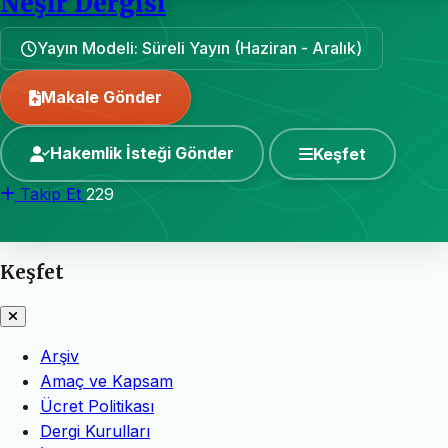
Neşir Dergisi
Yayın Modeli: Süreli Yayın (Haziran - Aralık)
Makale Gönder
Hakemlik İsteği Gönder
Keşfet
Takip Et
229
Keşfet
Arşiv
Amaç ve Kapsam
Ücret Politikası
Dergi Kurulları