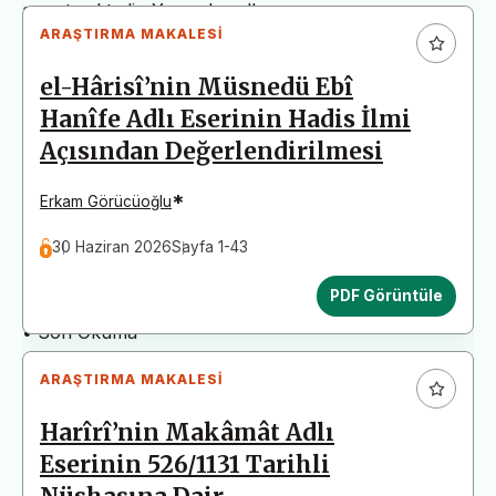
arz etmektedir. Yazım kurallarına uymayan
ARAŞTIRMA MAKALESI
başvurular değerlendirme aşamasına alınmadan iade
edilecektir. Bu nedenle çalışmalarınızı yüklemeden
el-Hârisî’nin Müsnedü Ebî
önce çalışmanızın yazım kurallarına uygun olarak
Hanîfe Adlı Eserinin Hadis İlmi
düzenlendiğinden emin olunuz.
Açısından Değerlendirilmesi
Yayın İnceleme Süreci (Yaklaşık 130 Gün)
• Editör İncelemesi
*
Erkam Görücüoğlu
• Yayın Kurulu İncelemesi
30 Haziran 2026
Sayfa 1-43
• Şekilsel ve Etik Ön İnceleme
• Çift Taraflı Kör Hakemlik Süreci
PDF Görüntüle
• Dil İncelemesi
• Son Okuma
ARAŞTIRMA MAKALESI
Harîrî’nin Makâmât Adlı
Eserinin 526/1131 Tarihli