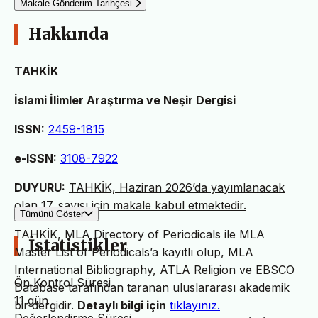
Makale Gönderim Tarihçesi
Hakkında
TAHKİK
İslami İlimler Araştırma ve Neşir Dergisi
ISSN:
2459-1815
e-ISSN:
3108-7922
DUYURU:
TAHKİK, Haziran 2026’da yayımlanacak
olan 17. sayısı için makale kabul etmektedir.
Tümünü Göster
TAHKİK, MLA Directory of Periodicals ile MLA
İstatistikler
Master List of Periodicals’a kayıtlı olup, MLA
International Bibliography, ATLA Religion ve EBSCO
Ön Kontrol Süresi
Database tarafından taranan uluslararası akademik
11 gün
bir dergidir.
Detaylı bilgi için
tıklayınız.