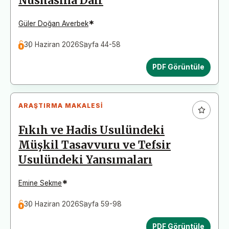
Nüshasına Dair
*
Güler Doğan Averbek
30 Haziran 2026
Sayfa 44-58
PDF Görüntüle
ARAŞTIRMA MAKALESI
Fıkıh ve Hadis Usulündeki
Müşkil Tasavvuru ve Tefsir
Usulündeki Yansımaları
*
Emine Sekme
30 Haziran 2026
Sayfa 59-98
PDF Görüntüle