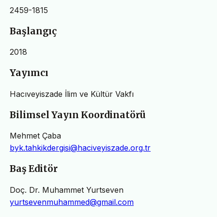
2459-1815
Başlangıç
2018
Yayımcı
Hacıveyiszade İlim ve Kültür Vakfı
Bilimsel Yayın Koordinatörü
Mehmet Çaba
byk.tahkikdergisi@haciveyiszade.org.tr
Baş Editör
Doç. Dr. Muhammet Yurtseven
yurtsevenmuhammed@gmail.com