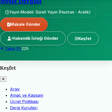
Neşir Dergisi
Yayın Modeli: Süreli Yayın (Haziran - Aralık)
Makale Gönder
Hakemlik İsteği Gönder
Keşfet
Takip Et
229
Keşfet
Arşiv
Amaç ve Kapsam
Ücret Politikası
Dergi Kurulları