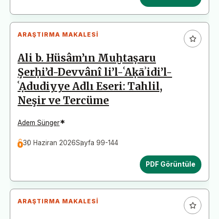
ARAŞTIRMA MAKALESI
Ali b. Hüsâm’ın Muḫtaṣaru
Şerḥi’d-Devvânî li’l-ʿAḳāʾidi’l-
ʿẠdudiyye Adlı Eseri: Tahlil,
Neşir ve Tercüme
*
Adem Sünger
30 Haziran 2026
Sayfa 99-144
PDF Görüntüle
ARAŞTIRMA MAKALESI