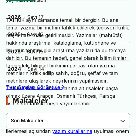
yayımlanmaktadır.
2026
- Sayı 17
TAHKİK aynı zamanda temalı bir dergidir. Bu ana
tema, yazma bir metnin tahkik edilerek (edisyon kritik)
2025
- Sayı 16
neşre hazır hale getirilmesidir. Yazmalar (mahtûtât)
hakkında araştırma, kataloglama, kütüphane ve
literatür tanıtımı gibi araştırma yazıları da bu temaya
2025
- Sayı 15
dahildir. Bu temanın hedefi, genel olarak İslâm ilimler
tarihindeki bilimsel birikimin parçası olan yazma
2024
- Sayı 14
metinlerin kritik edilip sahih, doğru, şeffaf ve tam
metinlere ulaşılarak neşirlerinin yapılmasıdır.
Tüm Sayıları Görüntüle
TAHKİK’te İslami ilimler alanına ait risaleler başta
olmak üzere Arapça, Osmanlı Türkçesi, Farsça
Makaleler
risalelerin tahkikli neşri yayımlanabilir.
Son Makaleler
Dergimiz yayın süreçlerinin daha hızlı ve sağlıklı
ilerlemesi açısından
yazım kurallarına
uyulması önem