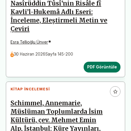
Nasîrüddin Tûsî’nin Risâle fî
Kavli’l-Hukemâ Adlı Eseri:
İnceleme, Eleştirmeli Metin ve
Çeviri
*
Esra Tellioğlu Ünver
30 Haziran 2026
Sayfa 145-200
PDF Görüntüle
KITAP İNCELEMESI
Schimmel, Annemarie,
Müslüman Toplumlarda İsim
Kültürü, çev. Mehmet Emin
Alp, İstanbul: Küre Yayınları,