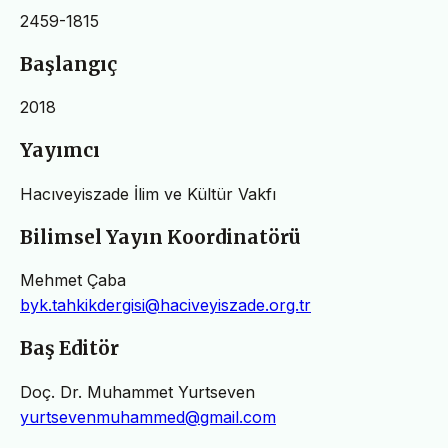
2459-1815
Başlangıç
2018
Yayımcı
Hacıveyiszade İlim ve Kültür Vakfı
Bilimsel Yayın Koordinatörü
Mehmet Çaba
byk.tahkikdergisi@haciveyiszade.org.tr
Baş Editör
Doç. Dr. Muhammet Yurtseven
yurtsevenmuhammed@gmail.com