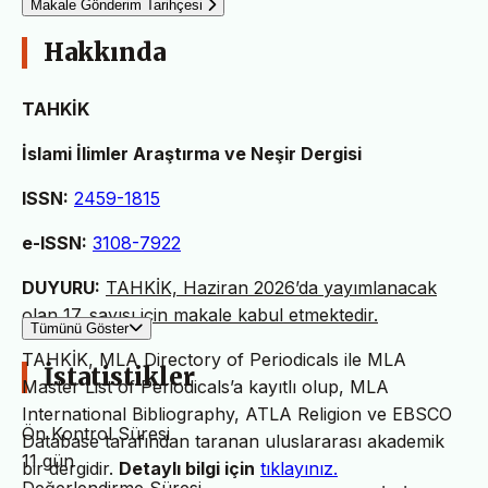
Makale Gönderim Tarihçesi
Hakkında
TAHKİK
İslami İlimler Araştırma ve Neşir Dergisi
ISSN:
2459-1815
e-ISSN:
3108-7922
DUYURU:
TAHKİK, Haziran 2026’da yayımlanacak
olan 17. sayısı için makale kabul etmektedir.
Tümünü Göster
TAHKİK, MLA Directory of Periodicals ile MLA
İstatistikler
Master List of Periodicals’a kayıtlı olup, MLA
International Bibliography, ATLA Religion ve EBSCO
Ön Kontrol Süresi
Database tarafından taranan uluslararası akademik
11 gün
bir dergidir.
Detaylı bilgi için
tıklayınız.