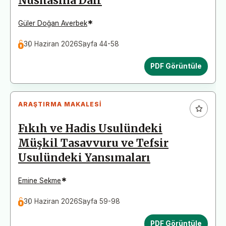
Nüshasına Dair
*
Güler Doğan Averbek
30 Haziran 2026
Sayfa 44-58
PDF Görüntüle
ARAŞTIRMA MAKALESI
Fıkıh ve Hadis Usulündeki
Müşkil Tasavvuru ve Tefsir
Usulündeki Yansımaları
*
Emine Sekme
30 Haziran 2026
Sayfa 59-98
PDF Görüntüle