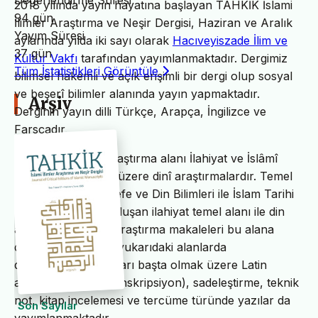
Değerlendirme Süresi
2018 yılında yayın hayatına başlayan TAHKİK İslami
94 gün
İlimler Araştırma ve Neşir Dergisi, Haziran ve Aralık
Yayım Süresi
aylarında yılda iki sayı olarak
Hacıveyiszade İlim ve
37 gün
Kültür Vakfı
tarafından yayımlanmaktadır. Dergimiz
Tüm İstatistikleri Görüntüle
bilimsel hakemli ve açık erişimli bir dergi olup sosyal
ve beşerî bilimler alanında yayın yapmaktadır.
Arşiv
Derginin yayın dilli Türkçe, Arapça, İngilizce ve
Farsçadır.
TAHKİK’in temel araştırma alanı İlahiyat ve İslâmî
ilimler başta olmak üzere dinî araştırmalardır. Temel
İslam Bilimleri, Felsefe ve Din Bilimleri ile İslam Tarihi
ve Sanatları’ndan oluşan ilahiyat temel alanı ile din
alanındaki bilimsel araştırma makaleleri bu alana
dâhildir. TAHKİK’te yukarıdaki alanlarda
değerlendirme yazıları başta olmak üzere Latin
alfabesine nakil (transkripsiyon), sadeleştirme, teknik
not, kitap incelemesi ve tercüme türünde yazılar da
Son Sayılar