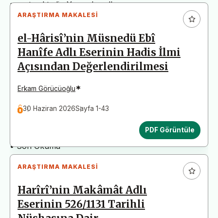
arz etmektedir. Yazım kurallarına uymayan
ARAŞTIRMA MAKALESI
başvurular değerlendirme aşamasına alınmadan iade
edilecektir. Bu nedenle çalışmalarınızı yüklemeden
el-Hârisî’nin Müsnedü Ebî
önce çalışmanızın yazım kurallarına uygun olarak
Hanîfe Adlı Eserinin Hadis İlmi
düzenlendiğinden emin olunuz.
Açısından Değerlendirilmesi
Yayın İnceleme Süreci (Yaklaşık 130 Gün)
• Editör İncelemesi
*
Erkam Görücüoğlu
• Yayın Kurulu İncelemesi
30 Haziran 2026
Sayfa 1-43
• Şekilsel ve Etik Ön İnceleme
• Çift Taraflı Kör Hakemlik Süreci
PDF Görüntüle
• Dil İncelemesi
• Son Okuma
ARAŞTIRMA MAKALESI
Harîrî’nin Makâmât Adlı
Eserinin 526/1131 Tarihli