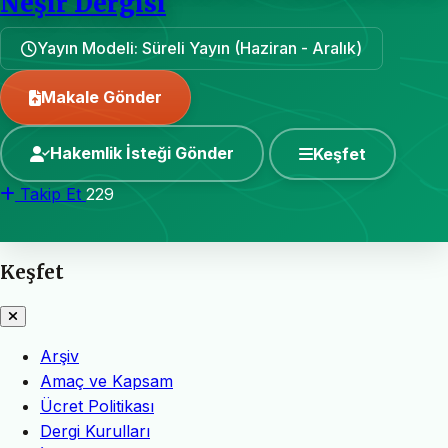
Neşir Dergisi
Yayın Modeli: Süreli Yayın (Haziran - Aralık)
Makale Gönder
Hakemlik İsteği Gönder
Keşfet
Takip Et
229
Keşfet
Arşiv
Amaç ve Kapsam
Ücret Politikası
Dergi Kurulları