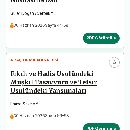
Nüshasına Dair
*
Güler Doğan Averbek
30 Haziran 2026
Sayfa 44-58
PDF Görüntüle
ARAŞTIRMA MAKALESI
Fıkıh ve Hadis Usulündeki
Müşkil Tasavvuru ve Tefsir
Usulündeki Yansımaları
*
Emine Sekme
30 Haziran 2026
Sayfa 59-98
PDF Görüntüle