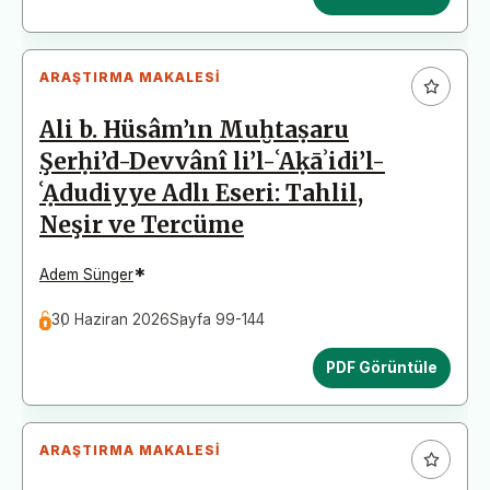
ARAŞTIRMA MAKALESI
Ali b. Hüsâm’ın Muḫtaṣaru
Şerḥi’d-Devvânî li’l-ʿAḳāʾidi’l-
ʿẠdudiyye Adlı Eseri: Tahlil,
Neşir ve Tercüme
*
Adem Sünger
30 Haziran 2026
Sayfa 99-144
PDF Görüntüle
ARAŞTIRMA MAKALESI