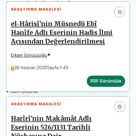
arz etmektedir. Yazım kurallarına uymayan
ARAŞTIRMA MAKALESI
başvurular değerlendirme aşamasına alınmadan iade
edilecektir. Bu nedenle çalışmalarınızı yüklemeden
el-Hârisî’nin Müsnedü Ebî
önce çalışmanızın yazım kurallarına uygun olarak
Hanîfe Adlı Eserinin Hadis İlmi
düzenlendiğinden emin olunuz.
Açısından Değerlendirilmesi
Yayın İnceleme Süreci (Yaklaşık 130 Gün)
• Editör İncelemesi
*
Erkam Görücüoğlu
• Yayın Kurulu İncelemesi
30 Haziran 2026
Sayfa 1-43
• Şekilsel ve Etik Ön İnceleme
• Çift Taraflı Kör Hakemlik Süreci
PDF Görüntüle
• Dil İncelemesi
• Son Okuma
ARAŞTIRMA MAKALESI
Harîrî’nin Makâmât Adlı
Eserinin 526/1131 Tarihli