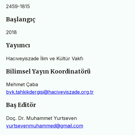
2459-1815
Başlangıç
2018
Yayımcı
Hacıveyiszade İlim ve Kültür Vakfı
Bilimsel Yayın Koordinatörü
Mehmet Çaba
byk.tahkikdergisi@haciveyiszade.org.tr
Baş Editör
Doç. Dr. Muhammet Yurtseven
yurtsevenmuhammed@gmail.com