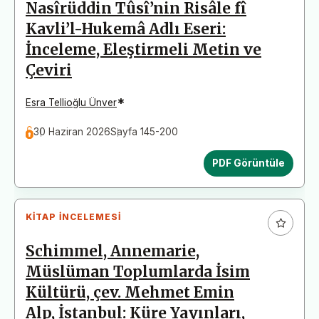
Nasîrüddin Tûsî’nin Risâle fî
Kavli’l-Hukemâ Adlı Eseri:
İnceleme, Eleştirmeli Metin ve
Çeviri
*
Esra Tellioğlu Ünver
30 Haziran 2026
Sayfa 145-200
PDF Görüntüle
KITAP İNCELEMESI
Schimmel, Annemarie,
Müslüman Toplumlarda İsim
Kültürü, çev. Mehmet Emin
Alp, İstanbul: Küre Yayınları,