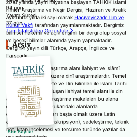
Değerlendirme Süresi
2018 yılında yayın hayatına başlayan TAHKİK İslami
94 gün
İlimler Araştırma ve Neşir Dergisi, Haziran ve Aralık
Yayım Süresi
aylarında yılda iki sayı olarak
Hacıveyiszade İlim ve
37 gün
Kültür Vakfı
tarafından yayımlanmaktadır. Dergimiz
Tüm İstatistikleri Görüntüle
bilimsel hakemli ve açık erişimli bir dergi olup sosyal
ve beşerî bilimler alanında yayın yapmaktadır.
Arşiv
Derginin yayın dilli Türkçe, Arapça, İngilizce ve
Farsçadır.
TAHKİK’in temel araştırma alanı İlahiyat ve İslâmî
ilimler başta olmak üzere dinî araştırmalardır. Temel
İslam Bilimleri, Felsefe ve Din Bilimleri ile İslam Tarihi
ve Sanatları’ndan oluşan ilahiyat temel alanı ile din
alanındaki bilimsel araştırma makaleleri bu alana
dâhildir. TAHKİK’te yukarıdaki alanlarda
değerlendirme yazıları başta olmak üzere Latin
alfabesine nakil (transkripsiyon), sadeleştirme, teknik
not, kitap incelemesi ve tercüme türünde yazılar da
Son Sayılar