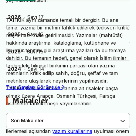
yayımlanmaktadır.
2026
- Sayı 17
TAHKİK aynı zamanda temalı bir dergidir. Bu ana
tema, yazma bir metnin tahkik edilerek (edisyon kritik)
2025
- Sayı 16
neşre hazır hale getirilmesidir. Yazmalar (mahtûtât)
hakkında araştırma, kataloglama, kütüphane ve
literatür tanıtımı gibi araştırma yazıları da bu temaya
2025
- Sayı 15
dahildir. Bu temanın hedefi, genel olarak İslâm ilimler
tarihindeki bilimsel birikimin parçası olan yazma
2024
- Sayı 14
metinlerin kritik edilip sahih, doğru, şeffaf ve tam
metinlere ulaşılarak neşirlerinin yapılmasıdır.
Tüm Sayıları Görüntüle
TAHKİK’te İslami ilimler alanına ait risaleler başta
olmak üzere Arapça, Osmanlı Türkçesi, Farsça
Makaleler
risalelerin tahkikli neşri yayımlanabilir.
Son Makaleler
Dergimiz yayın süreçlerinin daha hızlı ve sağlıklı
ilerlemesi açısından
yazım kurallarına
uyulması önem