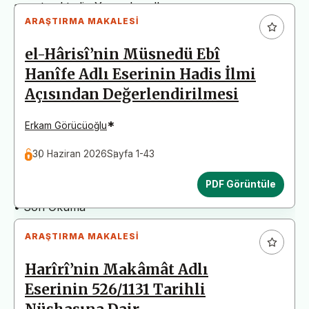
arz etmektedir. Yazım kurallarına uymayan
ARAŞTIRMA MAKALESI
başvurular değerlendirme aşamasına alınmadan iade
edilecektir. Bu nedenle çalışmalarınızı yüklemeden
el-Hârisî’nin Müsnedü Ebî
önce çalışmanızın yazım kurallarına uygun olarak
Hanîfe Adlı Eserinin Hadis İlmi
düzenlendiğinden emin olunuz.
Açısından Değerlendirilmesi
Yayın İnceleme Süreci (Yaklaşık 130 Gün)
• Editör İncelemesi
*
Erkam Görücüoğlu
• Yayın Kurulu İncelemesi
30 Haziran 2026
Sayfa 1-43
• Şekilsel ve Etik Ön İnceleme
• Çift Taraflı Kör Hakemlik Süreci
PDF Görüntüle
• Dil İncelemesi
• Son Okuma
ARAŞTIRMA MAKALESI
Harîrî’nin Makâmât Adlı
Eserinin 526/1131 Tarihli