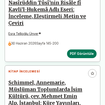
Nasîrüddin Tûsî’nin Risâle fî
Kavli’l-Hukemâ Adlı Eseri:
İnceleme, Eleştirmeli Metin ve
Çeviri
*
Esra Tellioğlu Ünver
30 Haziran 2026
Sayfa 145-200
PDF Görüntüle
KITAP İNCELEMESI
Schimmel, Annemarie,
Müslüman Toplumlarda İsim
Kültürü, çev. Mehmet Emin
Alp, İstanbul: Küre Yayınları,