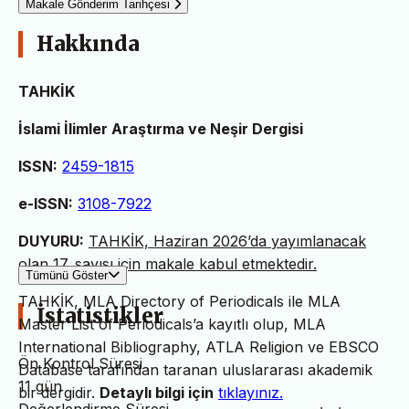
Makale Gönderim Tarihçesi
Hakkında
TAHKİK
İslami İlimler Araştırma ve Neşir Dergisi
ISSN:
2459-1815
e-ISSN:
3108-7922
DUYURU:
TAHKİK, Haziran 2026’da yayımlanacak
olan 17. sayısı için makale kabul etmektedir.
Tümünü Göster
TAHKİK, MLA Directory of Periodicals ile MLA
İstatistikler
Master List of Periodicals’a kayıtlı olup, MLA
International Bibliography, ATLA Religion ve EBSCO
Ön Kontrol Süresi
Database tarafından taranan uluslararası akademik
11 gün
bir dergidir.
Detaylı bilgi için
tıklayınız.