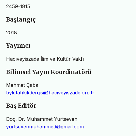
2459-1815
Başlangıç
2018
Yayımcı
Hacıveyiszade İlim ve Kültür Vakfı
Bilimsel Yayın Koordinatörü
Mehmet Çaba
byk.tahkikdergisi@haciveyiszade.org.tr
Baş Editör
Doç. Dr. Muhammet Yurtseven
yurtsevenmuhammed@gmail.com