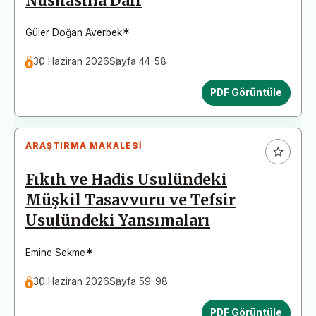
Nüshasına Dair
*
Güler Doğan Averbek
30 Haziran 2026
Sayfa 44-58
PDF Görüntüle
ARAŞTIRMA MAKALESI
Fıkıh ve Hadis Usulündeki
Müşkil Tasavvuru ve Tefsir
Usulündeki Yansımaları
*
Emine Sekme
30 Haziran 2026
Sayfa 59-98
PDF Görüntüle