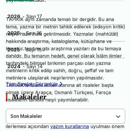
yayımlanmaktadır.
2026
- Sayı 17
TAHKİK aynı zamanda temalı bir dergidir. Bu ana
tema, yazma bir metnin tahkik edilerek (edisyon kritik)
2025
- Sayı 16
neşre hazır hale getirilmesidir. Yazmalar (mahtûtât)
hakkında araştırma, kataloglama, kütüphane ve
literatür tanıtımı gibi araştırma yazıları da bu temaya
2025
- Sayı 15
dahildir. Bu temanın hedefi, genel olarak İslâm ilimler
tarihindeki bilimsel birikimin parçası olan yazma
2024
- Sayı 14
metinlerin kritik edilip sahih, doğru, şeffaf ve tam
metinlere ulaşılarak neşirlerinin yapılmasıdır.
Tüm Sayıları Görüntüle
TAHKİK’te İslami ilimler alanına ait risaleler başta
olmak üzere Arapça, Osmanlı Türkçesi, Farsça
Makaleler
risalelerin tahkikli neşri yayımlanabilir.
Son Makaleler
Dergimiz yayın süreçlerinin daha hızlı ve sağlıklı
ilerlemesi açısından
yazım kurallarına
uyulması önem