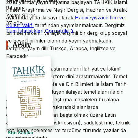
Değerlendirme Süresi
2018 yılında yayın hayatına başlayan TAHKİK İslami
94 gün
İlimler Araştırma ve Neşir Dergisi, Haziran ve Aralık
Yayım Süresi
aylarında yılda iki sayı olarak
Hacıveyiszade İlim ve
37 gün
Kültür Vakfı
tarafından yayımlanmaktadır. Dergimiz
Tüm İstatistikleri Görüntüle
bilimsel hakemli ve açık erişimli bir dergi olup sosyal
ve beşerî bilimler alanında yayın yapmaktadır.
Arşiv
Derginin yayın dilli Türkçe, Arapça, İngilizce ve
Farsçadır.
TAHKİK’in temel araştırma alanı İlahiyat ve İslâmî
ilimler başta olmak üzere dinî araştırmalardır. Temel
İslam Bilimleri, Felsefe ve Din Bilimleri ile İslam Tarihi
ve Sanatları’ndan oluşan ilahiyat temel alanı ile din
alanındaki bilimsel araştırma makaleleri bu alana
dâhildir. TAHKİK’te yukarıdaki alanlarda
değerlendirme yazıları başta olmak üzere Latin
alfabesine nakil (transkripsiyon), sadeleştirme, teknik
not, kitap incelemesi ve tercüme türünde yazılar da
Son Sayılar