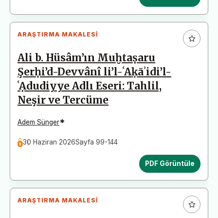
ARAŞTIRMA MAKALESI
Ali b. Hüsâm’ın Muḫtaṣaru
Şerḥi’d-Devvânî li’l-ʿAḳāʾidi’l-
ʿẠdudiyye Adlı Eseri: Tahlil,
Neşir ve Tercüme
*
Adem Sünger
30 Haziran 2026
Sayfa 99-144
PDF Görüntüle
ARAŞTIRMA MAKALESI