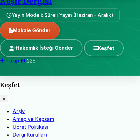
Neşir Dergisi
Yayın Modeli: Süreli Yayın (Haziran - Aralık)
Makale Gönder
Hakemlik İsteği Gönder
Keşfet
Takip Et
229
Keşfet
Arşiv
Amaç ve Kapsam
Ücret Politikası
Dergi Kurulları