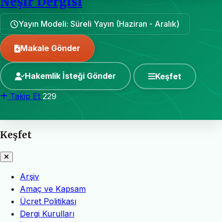
Neşir Dergisi
Yayın Modeli: Süreli Yayın (Haziran - Aralık)
Makale Gönder
Hakemlik İsteği Gönder
Keşfet
Takip Et
229
Keşfet
Arşiv
Amaç ve Kapsam
Ücret Politikası
Dergi Kurulları