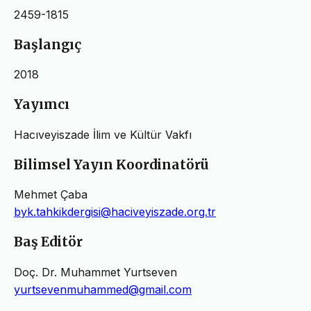
2459-1815
Başlangıç
2018
Yayımcı
Hacıveyiszade İlim ve Kültür Vakfı
Bilimsel Yayın Koordinatörü
Mehmet Çaba
byk.tahkikdergisi@haciveyiszade.org.tr
Baş Editör
Doç. Dr. Muhammet Yurtseven
yurtsevenmuhammed@gmail.com