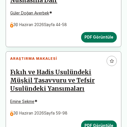
Nüshasına Dair
*
Güler Doğan Averbek
30 Haziran 2026
Sayfa 44-58
PDF Görüntüle
ARAŞTIRMA MAKALESI
Fıkıh ve Hadis Usulündeki
Müşkil Tasavvuru ve Tefsir
Usulündeki Yansımaları
*
Emine Sekme
30 Haziran 2026
Sayfa 59-98
PDF Görüntüle