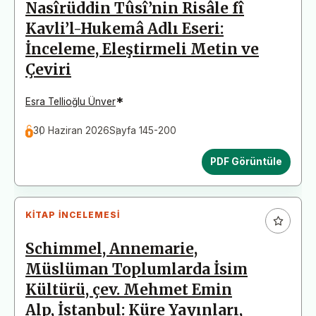
Nasîrüddin Tûsî’nin Risâle fî
Kavli’l-Hukemâ Adlı Eseri:
İnceleme, Eleştirmeli Metin ve
Çeviri
*
Esra Tellioğlu Ünver
30 Haziran 2026
Sayfa 145-200
PDF Görüntüle
KITAP İNCELEMESI
Schimmel, Annemarie,
Müslüman Toplumlarda İsim
Kültürü, çev. Mehmet Emin
Alp, İstanbul: Küre Yayınları,