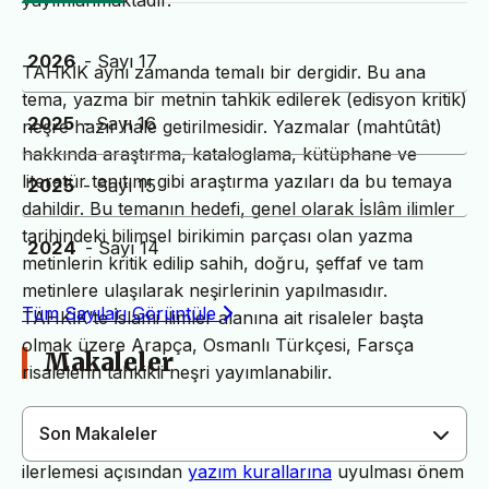
yayımlanmaktadır.
2026
- Sayı 17
TAHKİK aynı zamanda temalı bir dergidir. Bu ana
tema, yazma bir metnin tahkik edilerek (edisyon kritik)
2025
- Sayı 16
neşre hazır hale getirilmesidir. Yazmalar (mahtûtât)
hakkında araştırma, kataloglama, kütüphane ve
literatür tanıtımı gibi araştırma yazıları da bu temaya
2025
- Sayı 15
dahildir. Bu temanın hedefi, genel olarak İslâm ilimler
tarihindeki bilimsel birikimin parçası olan yazma
2024
- Sayı 14
metinlerin kritik edilip sahih, doğru, şeffaf ve tam
metinlere ulaşılarak neşirlerinin yapılmasıdır.
Tüm Sayıları Görüntüle
TAHKİK’te İslami ilimler alanına ait risaleler başta
olmak üzere Arapça, Osmanlı Türkçesi, Farsça
Makaleler
risalelerin tahkikli neşri yayımlanabilir.
Son Makaleler
Dergimiz yayın süreçlerinin daha hızlı ve sağlıklı
ilerlemesi açısından
yazım kurallarına
uyulması önem