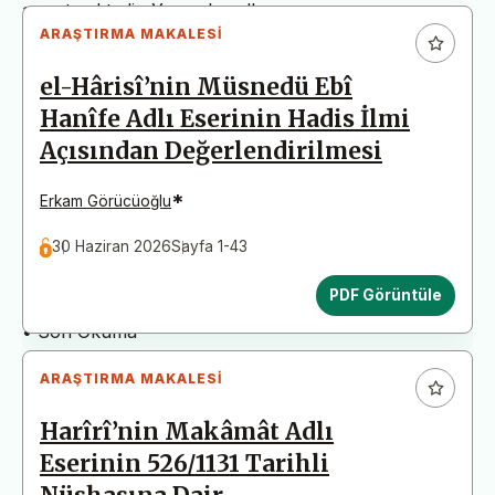
arz etmektedir. Yazım kurallarına uymayan
ARAŞTIRMA MAKALESI
başvurular değerlendirme aşamasına alınmadan iade
edilecektir. Bu nedenle çalışmalarınızı yüklemeden
el-Hârisî’nin Müsnedü Ebî
önce çalışmanızın yazım kurallarına uygun olarak
Hanîfe Adlı Eserinin Hadis İlmi
düzenlendiğinden emin olunuz.
Açısından Değerlendirilmesi
Yayın İnceleme Süreci (Yaklaşık 130 Gün)
• Editör İncelemesi
*
Erkam Görücüoğlu
• Yayın Kurulu İncelemesi
30 Haziran 2026
Sayfa 1-43
• Şekilsel ve Etik Ön İnceleme
• Çift Taraflı Kör Hakemlik Süreci
PDF Görüntüle
• Dil İncelemesi
• Son Okuma
ARAŞTIRMA MAKALESI
Harîrî’nin Makâmât Adlı
Eserinin 526/1131 Tarihli