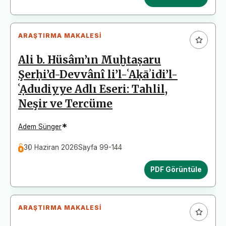
ARAŞTIRMA MAKALESI
Ali b. Hüsâm’ın Muḫtaṣaru
Şerḥi’d-Devvânî li’l-ʿAḳāʾidi’l-
ʿẠdudiyye Adlı Eseri: Tahlil,
Neşir ve Tercüme
*
Adem Sünger
30 Haziran 2026
Sayfa 99-144
PDF Görüntüle
ARAŞTIRMA MAKALESI