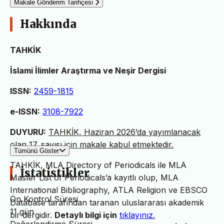
Makale Gönderim Tarihçesi
Hakkında
TAHKİK
İslami İlimler Araştırma ve Neşir Dergisi
ISSN:
2459-1815
e-ISSN:
3108-7922
DUYURU:
TAHKİK, Haziran 2026’da yayımlanacak
olan 17. sayısı için makale kabul etmektedir.
Tümünü Göster
TAHKİK, MLA Directory of Periodicals ile MLA
İstatistikler
Master List of Periodicals’a kayıtlı olup, MLA
International Bibliography, ATLA Religion ve EBSCO
Ön Kontrol Süresi
Database tarafından taranan uluslararası akademik
11 gün
bir dergidir.
Detaylı bilgi için
tıklayınız.