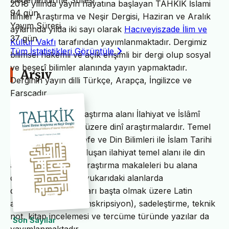
Değerlendirme Süresi
2018 yılında yayın hayatına başlayan TAHKİK İslami
94 gün
İlimler Araştırma ve Neşir Dergisi, Haziran ve Aralık
Yayım Süresi
aylarında yılda iki sayı olarak
Hacıveyiszade İlim ve
37 gün
Kültür Vakfı
tarafından yayımlanmaktadır. Dergimiz
Tüm İstatistikleri Görüntüle
bilimsel hakemli ve açık erişimli bir dergi olup sosyal
ve beşerî bilimler alanında yayın yapmaktadır.
Arşiv
Derginin yayın dilli Türkçe, Arapça, İngilizce ve
Farsçadır.
TAHKİK’in temel araştırma alanı İlahiyat ve İslâmî
ilimler başta olmak üzere dinî araştırmalardır. Temel
İslam Bilimleri, Felsefe ve Din Bilimleri ile İslam Tarihi
ve Sanatları’ndan oluşan ilahiyat temel alanı ile din
alanındaki bilimsel araştırma makaleleri bu alana
dâhildir. TAHKİK’te yukarıdaki alanlarda
değerlendirme yazıları başta olmak üzere Latin
alfabesine nakil (transkripsiyon), sadeleştirme, teknik
not, kitap incelemesi ve tercüme türünde yazılar da
Son Sayılar