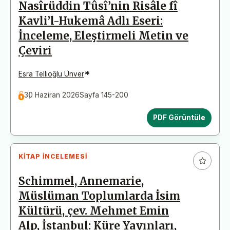
Nasîrüddin Tûsî’nin Risâle fî
Kavli’l-Hukemâ Adlı Eseri:
İnceleme, Eleştirmeli Metin ve
Çeviri
*
Esra Tellioğlu Ünver
30 Haziran 2026
Sayfa 145-200
PDF Görüntüle
KITAP İNCELEMESI
Schimmel, Annemarie,
Müslüman Toplumlarda İsim
Kültürü, çev. Mehmet Emin
Alp, İstanbul: Küre Yayınları,