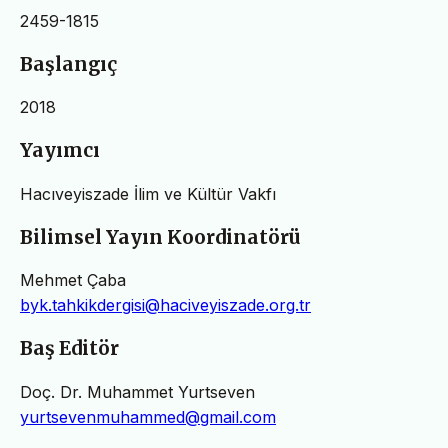
2459-1815
Başlangıç
2018
Yayımcı
Hacıveyiszade İlim ve Kültür Vakfı
Bilimsel Yayın Koordinatörü
Mehmet Çaba
byk.tahkikdergisi@haciveyiszade.org.tr
Baş Editör
Doç. Dr. Muhammet Yurtseven
yurtsevenmuhammed@gmail.com