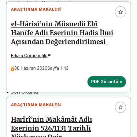
arz etmektedir. Yazım kurallarına uymayan
ARAŞTIRMA MAKALESI
başvurular değerlendirme aşamasına alınmadan iade
edilecektir. Bu nedenle çalışmalarınızı yüklemeden
el-Hârisî’nin Müsnedü Ebî
önce çalışmanızın yazım kurallarına uygun olarak
Hanîfe Adlı Eserinin Hadis İlmi
düzenlendiğinden emin olunuz.
Açısından Değerlendirilmesi
Yayın İnceleme Süreci (Yaklaşık 130 Gün)
• Editör İncelemesi
*
Erkam Görücüoğlu
• Yayın Kurulu İncelemesi
30 Haziran 2026
Sayfa 1-43
• Şekilsel ve Etik Ön İnceleme
• Çift Taraflı Kör Hakemlik Süreci
PDF Görüntüle
• Dil İncelemesi
• Son Okuma
ARAŞTIRMA MAKALESI
Harîrî’nin Makâmât Adlı
Eserinin 526/1131 Tarihli