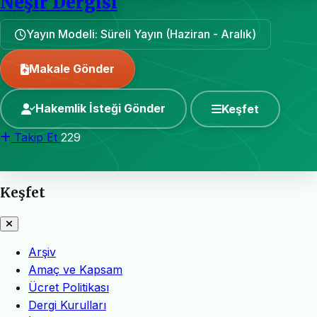
Neşir Dergisi
Yayın Modeli: Süreli Yayın (Haziran - Aralık)
Makale Gönder
Hakemlik İsteği Gönder
Keşfet
Takip Et
229
Keşfet
Arşiv
Amaç ve Kapsam
Ücret Politikası
Dergi Kurulları