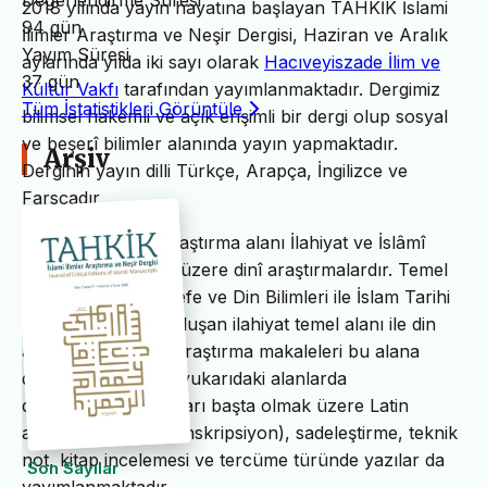
Değerlendirme Süresi
2018 yılında yayın hayatına başlayan TAHKİK İslami
94 gün
İlimler Araştırma ve Neşir Dergisi, Haziran ve Aralık
Yayım Süresi
aylarında yılda iki sayı olarak
Hacıveyiszade İlim ve
37 gün
Kültür Vakfı
tarafından yayımlanmaktadır. Dergimiz
Tüm İstatistikleri Görüntüle
bilimsel hakemli ve açık erişimli bir dergi olup sosyal
ve beşerî bilimler alanında yayın yapmaktadır.
Arşiv
Derginin yayın dilli Türkçe, Arapça, İngilizce ve
Farsçadır.
TAHKİK’in temel araştırma alanı İlahiyat ve İslâmî
ilimler başta olmak üzere dinî araştırmalardır. Temel
İslam Bilimleri, Felsefe ve Din Bilimleri ile İslam Tarihi
ve Sanatları’ndan oluşan ilahiyat temel alanı ile din
alanındaki bilimsel araştırma makaleleri bu alana
dâhildir. TAHKİK’te yukarıdaki alanlarda
değerlendirme yazıları başta olmak üzere Latin
alfabesine nakil (transkripsiyon), sadeleştirme, teknik
not, kitap incelemesi ve tercüme türünde yazılar da
Son Sayılar