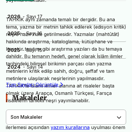
yayımlanmaktadır.
2026
- Sayı 17
TAHKİK aynı zamanda temalı bir dergidir. Bu ana
tema, yazma bir metnin tahkik edilerek (edisyon kritik)
2025
- Sayı 16
neşre hazır hale getirilmesidir. Yazmalar (mahtûtât)
hakkında araştırma, kataloglama, kütüphane ve
literatür tanıtımı gibi araştırma yazıları da bu temaya
2025
- Sayı 15
dahildir. Bu temanın hedefi, genel olarak İslâm ilimler
tarihindeki bilimsel birikimin parçası olan yazma
2024
- Sayı 14
metinlerin kritik edilip sahih, doğru, şeffaf ve tam
metinlere ulaşılarak neşirlerinin yapılmasıdır.
Tüm Sayıları Görüntüle
TAHKİK’te İslami ilimler alanına ait risaleler başta
olmak üzere Arapça, Osmanlı Türkçesi, Farsça
Makaleler
risalelerin tahkikli neşri yayımlanabilir.
Son Makaleler
Dergimiz yayın süreçlerinin daha hızlı ve sağlıklı
ilerlemesi açısından
yazım kurallarına
uyulması önem