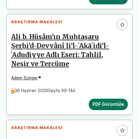
ARAŞTIRMA MAKALESI
Ali b. Hüsâm’ın Muḫtaṣaru
Şerḥi’d-Devvânî li’l-ʿAḳāʾidi’l-
ʿẠdudiyye Adlı Eseri: Tahlil,
Neşir ve Tercüme
*
Adem Sünger
30 Haziran 2026
Sayfa 99-144
PDF Görüntüle
ARAŞTIRMA MAKALESI