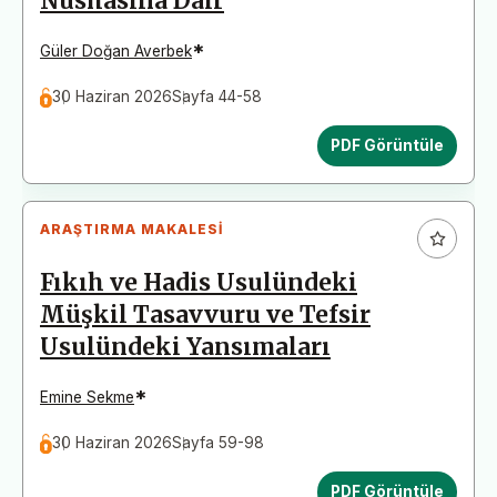
Nüshasına Dair
*
Güler Doğan Averbek
30 Haziran 2026
Sayfa 44-58
PDF Görüntüle
ARAŞTIRMA MAKALESI
Fıkıh ve Hadis Usulündeki
Müşkil Tasavvuru ve Tefsir
Usulündeki Yansımaları
*
Emine Sekme
30 Haziran 2026
Sayfa 59-98
PDF Görüntüle