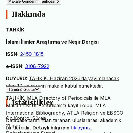
Makale Gönderim Tarihçesi
Hakkında
TAHKİK
İslami İlimler Araştırma ve Neşir Dergisi
ISSN:
2459-1815
e-ISSN:
3108-7922
DUYURU:
TAHKİK, Haziran 2026’da yayımlanacak
olan 17. sayısı için makale kabul etmektedir.
Tümünü Göster
TAHKİK, MLA Directory of Periodicals ile MLA
İstatistikler
Master List of Periodicals’a kayıtlı olup, MLA
International Bibliography, ATLA Religion ve EBSCO
Ön Kontrol Süresi
Database tarafından taranan uluslararası akademik
11 gün
bir dergidir.
Detaylı bilgi için
tıklayınız.