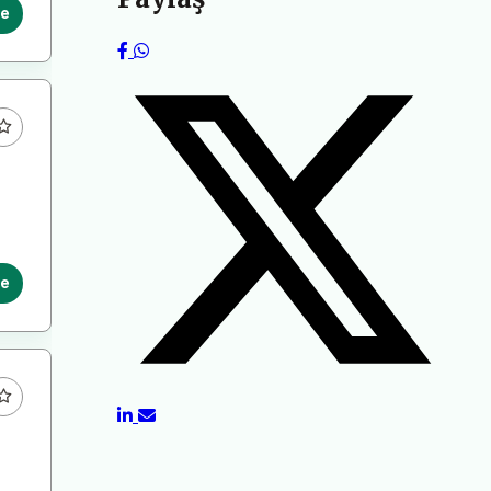
le
le