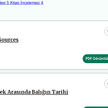
esi
5
Kitap İncelemesi
4
Sources
PDF Görüntü
ek Arasında Balığın Tarihi