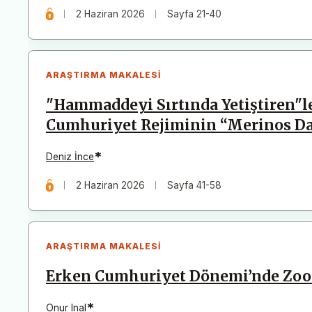
2 Haziran 2026
Sayfa 21-40
ARAŞTIRMA MAKALESI
"Hammaddeyi Sırtında Yetiştiren"l
Cumhuriyet Rejiminin “Merinos Da
*
Deniz İnce
2 Haziran 2026
Sayfa 41-58
ARAŞTIRMA MAKALESI
Erken Cumhuriyet Dönemi’nde Zoot
*
Onur Inal