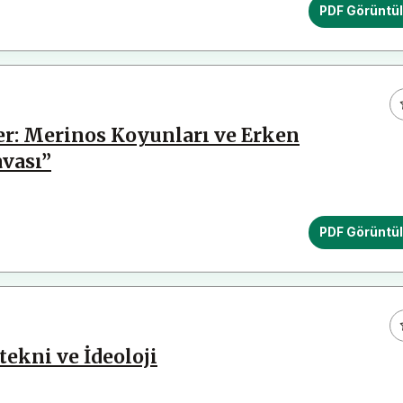
PDF Görüntü
er: Merinos Koyunları ve Erken
vası”
PDF Görüntü
ekni ve İdeoloji