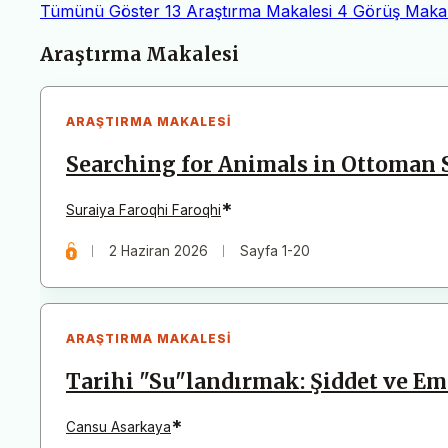
Tümünü Göster
13
Araştırma Makalesi
4
Görüş Makal
Makaleler
Araştırma Makalesi
ARAŞTIRMA MAKALESI
Searching for Animals in Ottoman 
*
Suraiya Faroqhi Faroqhi
2 Haziran 2026
Sayfa 1-20
ARAŞTIRMA MAKALESI
Tarihi "Su"landırmak: Şiddet ve Em
*
Cansu Asarkaya