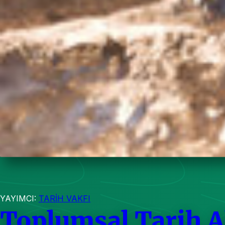
YAYIMCI:
TARİH VAKFI
Toplumsal Tarih 