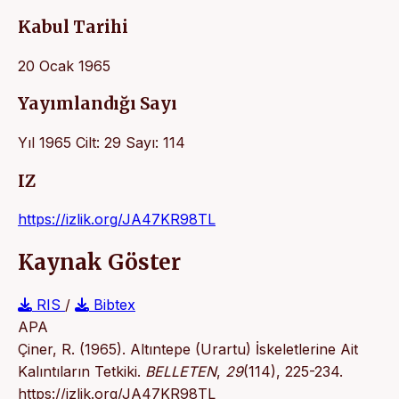
Kabul Tarihi
20 Ocak 1965
Yayımlandığı Sayı
Yıl 1965 Cilt: 29 Sayı: 114
IZ
https://izlik.org/JA47KR98TL
Kaynak Göster
RIS
/
Bibtex
APA
Çiner, R. (1965). Altıntepe (Urartu) İskeletlerine Ait
Kalıntıların Tetkiki.
BELLETEN
,
29
(114), 225-234.
https://izlik.org/JA47KR98TL