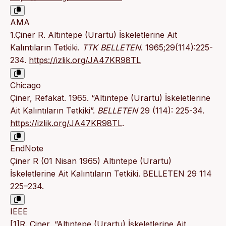
AMA
1.Çiner R. Altıntepe (Urartu) İskeletlerine Ait
Kalıntıların Tetkiki.
TTK BELLETEN
. 1965;29(114):225-
234.
https://izlik.org/JA47KR98TL
Chicago
Çiner, Refakat. 1965. “Altıntepe (Urartu) İskeletlerine
Ait Kalıntıların Tetkiki”.
BELLETEN
29 (114): 225-34.
https://izlik.org/JA47KR98TL
.
EndNote
Çiner R (01 Nisan 1965) Altıntepe (Urartu)
İskeletlerine Ait Kalıntıların Tetkiki. BELLETEN 29 114
225–234.
IEEE
[1]R. Çiner, “Altıntepe (Urartu) İskeletlerine Ait