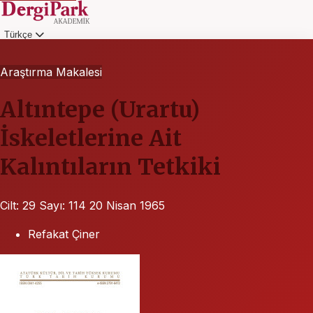
Türkçe
Giriş
Araştırma Makalesi
Altıntepe (Urartu)
İskeletlerine Ait
Kalıntıların Tetkiki
Cilt: 29
Sayı: 114
20 Nisan 1965
Refakat Çiner