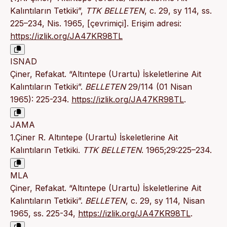
Kalıntıların Tetkiki”,
TTK BELLETEN
, c. 29, sy 114, ss.
225–234, Nis. 1965, [çevrimiçi]. Erişim adresi:
https://izlik.org/JA47KR98TL
ISNAD
Çiner, Refakat. “Altıntepe (Urartu) İskeletlerine Ait
Kalıntıların Tetkiki”.
BELLETEN
29/114 (01 Nisan
1965): 225-234.
https://izlik.org/JA47KR98TL
.
JAMA
1.Çiner R. Altıntepe (Urartu) İskeletlerine Ait
Kalıntıların Tetkiki.
TTK BELLETEN
. 1965;29:225–234.
MLA
Çiner, Refakat. “Altıntepe (Urartu) İskeletlerine Ait
Kalıntıların Tetkiki”.
BELLETEN
, c. 29, sy 114, Nisan
1965, ss. 225-34,
https://izlik.org/JA47KR98TL
.