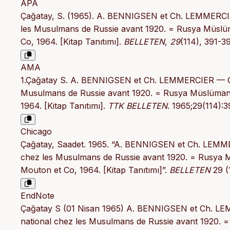
APA
Çağatay, S. (1965). A. BENNIGSEN et Ch. LEMMERCI
les Musulmans de Russie avant 1920. = Rusya Müslüma
Co, 1964. [Kitap Tanıtımı].
BELLETEN
,
29
(114), 391-3
AMA
1.Çağatay S. A. BENNIGSEN et Ch. LEMMERCIER — QU
Musulmans de Russie avant 1920. = Rusya Müslümanlar
1964. [Kitap Tanıtımı].
TTK BELLETEN
. 1965;29(114):
Chicago
Çağatay, Saadet. 1965. “A. BENNIGSEN et Ch. LEMM
chez les Musulmans de Russie avant 1920. = Rusya Müs
Mouton et Co, 1964. [Kitap Tanıtımı]”.
BELLETEN
29 (
EndNote
Çağatay S (01 Nisan 1965) A. BENNIGSEN et Ch. L
national chez les Musulmans de Russie avant 1920. =