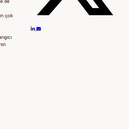
le de
çin çok
angıcı
nin