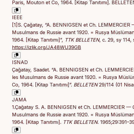
Paris, Mouton et Co, 1964. [Kitap Tanıtımı]. BELLET
IEEE
[1]S. Çağatay, “A. BENNIGSEN et Ch. LEMMERCIER —
Musulmans de Russie avant 1920. = Rusya Müslümanlar
1964. [Kitap Tanıtımı]”,
TTK BELLETEN
, c. 29, sy 114,
https://izlik.org/JA48WU39GB
ISNAD
Çağatay, Saadet. “A. BENNIGSEN et Ch. LEMMERCIER
les Musulmans de Russie avant 1920. = Rusya Müslüman
Co, 1964. [Kitap Tanıtımı]”.
BELLETEN
29/114 (01 Nisa
JAMA
1.Çağatay S. A. BENNIGSEN et Ch. LEMMERCIER — QU
Musulmans de Russie avant 1920. = Rusya Müslümanlar
1964. [Kitap Tanıtımı].
TTK BELLETEN
. 1965;29:391–3