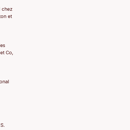
l chez
ton et
les
et Co,
onal
 S.