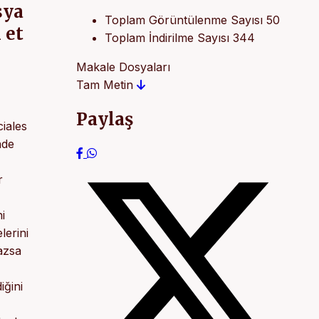
sya
Toplam Görüntülenme Sayısı
50
 et
Toplam İndirilme Sayısı
344
Makale Dosyaları
Tam Metin
Paylaş
iales
nde
r
i
lerini
azsa
iğini