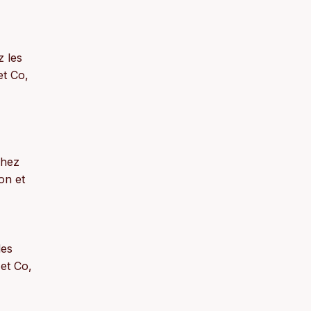
 les
et Co,
chez
on et
les
et Co,