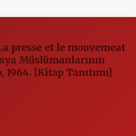
 presse et le mouvemeat
Rusya Müslümanlarının
, 1964. [Kitap Tanıtımı]