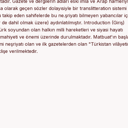
tadır. Gazete ve dergilerin adları eski imlâ ve Arap harfleriy
larak geçen sözler dolayısiyle bir translitteration sistemi
u takip eden sahifelerde bu ne.şriyatı bilmeyen yabancılar i
 de dahil olmak üzere) aydınlatılmıştır. Introduction (Giriş)
soyundan olan halkın milli hareketleri ve siyasi hayatı
n mahiyeti ve önemi üzerinde durulmaktadır. Matbuat'ın başl
eşriyatı olan ve ilk gazetelerden olan "Türkistan vilâyeti
lişe verilmektedir.