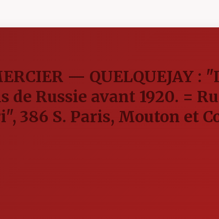
ERCIER — QUELQUEJAY : "La
s de Russie avant 1920. = 
", 386 S. Paris, Mouton et Co