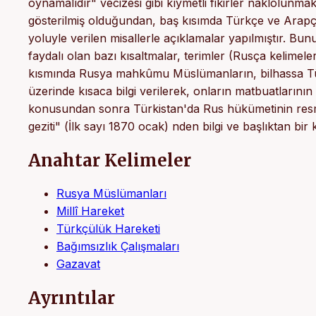
oynamalıdır" vecizesi gibi kıymetli fikirler naklolunmak
gösterilmiş olduğundan, baş kısımda Türkçe ve Arapça o
yoluyle verilen misallerle açıklamalar yapılmıştır. Bun
faydalı olan bazı kısaltmalar, terimler (Rusça kelimeler
kısmında Rusya mahkûmu Müslümanların, bilhassa Türk 
üzerinde kısaca bilgi verilerek, onların matbuatlarını
konusundan sonra Türkistan'da Rus hükümetinin resmi n
geziti" (İlk sayı 1870 ocak) nden bilgi ve başlıktan bir k
Anahtar Kelimeler
Rusya Müslümanları
Millî Hareket
Türkçülük Hareketi
Bağımsızlık Çalışmaları
Gazavat
Ayrıntılar