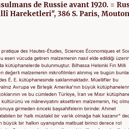
sulmans de Russie avant 1920. = Ru
 Hareketleri", 386 S. Paris, Mouton
e pratique des Hautes-Études, Sciences Économiques et Soc
u eseri vücuda getiren malzemenin nasıl elde edildiği üzeri
da kütüphanelerde bulunmuştur. Bilhassa Helsinki Fin Milli
en değerli malzemenin mikrofilmleri alınmış ve bugün bunla
des É. E. kütüphanesinde saklanmaktadır. Müellifler bu
 yalnız Avrupa ve Birleşik Amerika'nın büyük kütüphanelerin
oklarının ve bu cümleden Türkiye, İran ve Mısır kütüphane
tin kültürünü ve mâneviyatını aksettiren malzemenin, hiç olm
 konuya girmeden önceki başsahifelerin birinde: Ahmet
tabilen bir halk müstakil bir varlık olmağa hak kazanır" ded
 büyük bir halkın uyanışında matbuat birinci derece rol