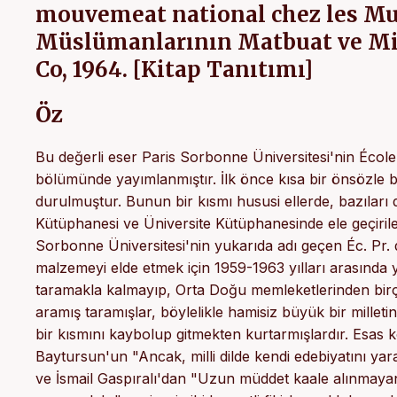
mouvemeat national chez les Mu
Müslümanlarının Matbuat ve Millî
Co, 1964. [Kitap Tanıtımı]
Öz
Bu değerli eser Paris Sorbonne Üniversitesi'nin Écol
bölümünde yayımlanmıştır. İlk önce kısa bir önsözle b
durulmuştur. Bunun bir kısmı hususi ellerde, bazıları 
Kütüphanesi ve Üniversite Kütüphanesinde ele geçiril
Sorbonne Üniversitesi'nin yukarıda adı geçen Éc. Pr. 
malzemeyi elde etmek için 1959-1963 yılları arasında
taramakla kalmayıp, Orta Doğu memleketlerinden birç
aramış taramışlar, böylelikle hamisiz büyük bir mille
bir kısmını kaybolup gitmekten kurtarmışlardır. Esas
Baytursun'un "Ancak, milli dilde kendi edebiyatını yara
ve İsmail Gaspıralı'dan "Uzun müddet kaale alınmayan