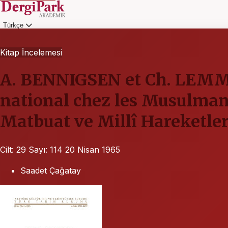
Türkçe
Giriş
Kitap İncelemesi
A. BENNIGSEN et Ch. LEMM
national chez les Musulman
Matbuat ve Millî Hareketleri
Cilt: 29
Sayı: 114
20 Nisan 1965
Saadet Çağatay