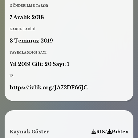
GÖNDERILME TARIHI
7 Aralık 2018
KABUL TARIHI
3 Temmuz 2019
YAYIMLANDIĞI SAYI
Yıl 2019 Cilt: 20 Sayı: 1
IZ
https://izlik.org/JA72DF66JC
Kaynak Göster
/
RIS
Bibtex