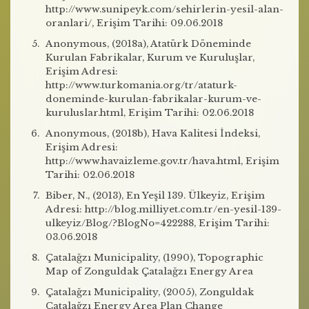
http://www.sunipeyk.com/sehirlerin-yesil-alan-
oranlari/, Erişim Tarihi: 09.06.2018
Anonymous, (2018a), Atatürk Döneminde
Kurulan Fabrikalar, Kurum ve Kuruluşlar,
Erişim Adresi:
http://www.turkomania.org/tr/ataturk-
doneminde-kurulan-fabrikalar-kurum-ve-
kuruluslar.html, Erişim Tarihi: 02.06.2018
Anonymous, (2018b), Hava Kalitesi İndeksi,
Erişim Adresi:
http://www.havaizleme.gov.tr/hava.html, Erişim
Tarihi: 02.06.2018
Biber, N., (2013), En Yeşil 139. Ülkeyiz, Erişim
Adresi: http://blog.milliyet.com.tr/en-yesil-139-
ulkeyiz/Blog/?BlogNo=422288, Erişim Tarihi:
03.06.2018
Çatalağzı Municipality, (1990), Topographic
Map of Zonguldak Çatalağzı Energy Area
Çatalağzı Municipality, (2005), Zonguldak
Çatalağzı Energy Area Plan Change