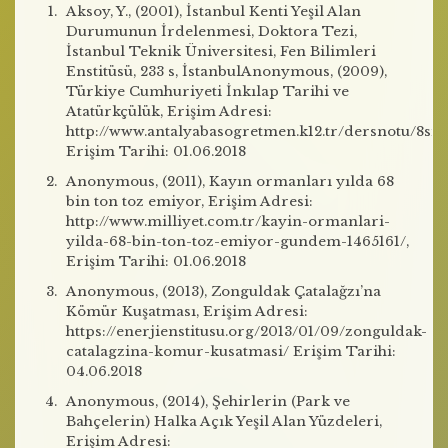
Aksoy, Y., (2001), İstanbul Kenti Yeşil Alan
Durumunun İrdelenmesi, Doktora Tezi,
İstanbul Teknik Üniversitesi, Fen Bilimleri
Enstitüsü, 233 s, İstanbulAnonymous, (2009),
Türkiye Cumhuriyeti İnkılap Tarihi ve
Atatürkçülük, Erişim Adresi:
http://www.antalyabasogretmen.k12.tr/dersnotu/8sini
Erişim Tarihi: 01.06.2018
Anonymous, (2011), Kayın ormanları yılda 68
bin ton toz emiyor, Erişim Adresi:
http://www.milliyet.com.tr/kayin-ormanlari-
yilda-68-bin-ton-toz-emiyor-gundem-1465161/,
Erişim Tarihi: 01.06.2018
Anonymous, (2013), Zonguldak Çatalağzı’na
Kömür Kuşatması, Erişim Adresi:
https://enerjienstitusu.org/2013/01/09/zonguldak-
catalagzina-komur-kusatmasi/ Erişim Tarihi:
04.06.2018
Anonymous, (2014), Şehirlerin (Park ve
Bahçelerin) Halka Açık Yeşil Alan Yüzdeleri,
Erişim Adresi: