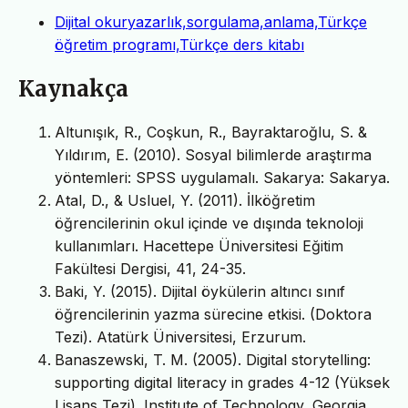
Dijital okuryazarlık,sorgulama,anlama,Türkçe
öğretim programı,Türkçe ders kitabı
Kaynakça
Altunışık, R., Coşkun, R., Bayraktaroğlu, S. &
Yıldırım, E. (2010). Sosyal bilimlerde araştırma
yöntemleri: SPSS uygulamalı. Sakarya: Sakarya.
Atal, D., & Usluel, Y. (2011). İlköğretim
öğrencilerinin okul içinde ve dışında teknoloji
kullanımları. Hacettepe Üniversitesi Eğitim
Fakültesi Dergisi, 41, 24-35.
Baki, Y. (2015). Dijital öykülerin altıncı sınıf
öğrencilerinin yazma sürecine etkisi. (Doktora
Tezi). Atatürk Üniversitesi, Erzurum.
Banaszewski, T. M. (2005). Digital storytelling:
supporting digital literacy in grades 4-12 (Yüksek
Lisans Tezi). Institute of Technology, Georgia.