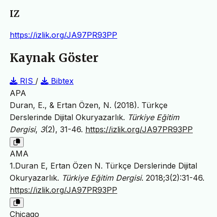
IZ
https://izlik.org/JA97PR93PP
Kaynak Göster
RIS
/
Bibtex
APA
Duran, E., & Ertan Özen, N. (2018). Türkçe
Derslerinde Dijital Okuryazarlık.
Türkiye Eğitim
Dergisi
,
3
(2), 31-46.
https://izlik.org/JA97PR93PP
AMA
1.Duran E, Ertan Özen N. Türkçe Derslerinde Dijital
Okuryazarlık.
Türkiye Eğitim Dergisi
. 2018;3(2):31-46.
https://izlik.org/JA97PR93PP
Chicago