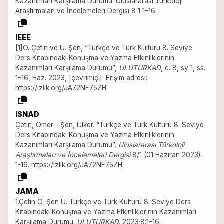
Kazanımları Karşılama Durumu. Uluslararası Türkoloji
Araştırmaları ve İncelemeleri Dergisi 8 1 1–16.
IEEE
[1]Ö. Çetin ve Ü. Şen, “Türkçe ve Türk Kültürü 8. Seviye
Ders Kitabındaki Konuşma ve Yazma Etkinliklerinin
Kazanımları Karşılama Durumu”,
ULUTURKAD
, c. 8, sy 1, ss.
1–16, Haz. 2023, [çevrimiçi]. Erişim adresi:
https://izlik.org/JA72NF75ZH
ISNAD
Çetin, Ömer - Şen, Ülker. “Türkçe ve Türk Kültürü 8. Seviye
Ders Kitabındaki Konuşma ve Yazma Etkinliklerinin
Kazanımları Karşılama Durumu”.
Uluslararası Türkoloji
Araştırmaları ve İncelemeleri Dergisi
8/1 (01 Haziran 2023):
1-16.
https://izlik.org/JA72NF75ZH
.
JAMA
1.Çetin Ö, Şen Ü. Türkçe ve Türk Kültürü 8. Seviye Ders
Kitabındaki Konuşma ve Yazma Etkinliklerinin Kazanımları
Karşılama Durumu.
ULUTURKAD
. 2023;8:1–16.