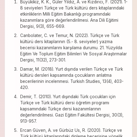
Büyükikiz, K. K., Güler Yıldız, A. ve Kızdırıcı, F. (2021). 1-
8 seviyeleri Türkçe ve Türk kültürü ders kitaplarındaki
etkinliklerin Milli Eğitim Bakanlığı programındaki
kazanımlara göre değerlendirilmesi. Ana Dili Eğitimi
Dergisi, 9(3), 655-669.
Canbolater, C. ve Temur, N. (2022). Türkçe ve Türk
kültürü ders kitaplarının (5.- 8. seviyeler) yazma
becerisi kazanımlarını karşılama durumu. 21. Yüzyılda
Eğitim Ve Toplum Eğitim Bilimleri Ve Sosyal Araştırmalar
Dergisi, 11(32), 273-301.
Damar, M. (2018). Yurt dışında verilen Türkçe ve Türk
kültürü dersleri kapsamında çocukların anlatma
becerilerinin incelenmesi. Turkish Studies, 13(4), 403-
420.
Demir, T. (2010). Yurt dışındaki Türk çocukları için
Türkçe ve Türk kültürü dersi öğretim programı
kapsamındaki Türkçe dersi kazanımlarının
değerlendirilmesi. Gazi Eğitim Fakültesi Dergisi, 30(3),
913-957.
Ercan Güven, A. ve Gürbüz Us, R. (2020). Türkçe ve
Türk kültürü kitaplarındaki dinleme becerisine yönelik