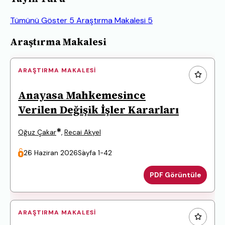
Tümünü Göster
5
Araştırma Makalesi
5
Makaleler
Araştırma Makalesi
ARAŞTIRMA MAKALESI
Anayasa Mahkemesince
Verilen Değişik İşler Kararları
*
Oğuz Çakar
,
Recai Akyel
26 Haziran 2026
Sayfa 1-42
PDF Görüntüle
ARAŞTIRMA MAKALESI