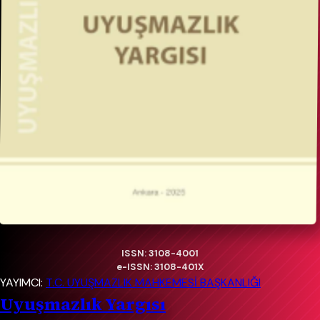
ISSN: 3108-4001
e-ISSN: 3108-401X
YAYIMCI:
T.C. UYUŞMAZLIK MAHKEMESİ BAŞKANLIĞI
Uyuşmazlık Yargısı