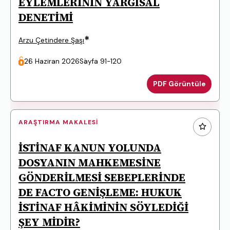
EYLEMLERİNİN YARGISAL
DENETİMİ
*
Arzu Çetindere Şaşı
26 Haziran 2026
Sayfa 91-120
PDF Görüntüle
ARAŞTIRMA MAKALESI
İSTİNAF KANUN YOLUNDA
DOSYANIN MAHKEMESİNE
GÖNDERİLMESİ SEBEPLERİNDE
DE FACTO GENİŞLEME: HUKUK
İSTİNAF HÂKİMİNİN SÖYLEDİĞİ
ŞEY MİDİR?