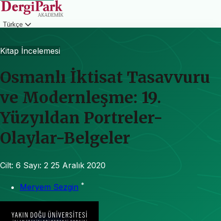
Türkçe
Giriş
Kitap İncelemesi
Osmanlı İktisat Tasavvuru
ve Modernleşme: 19.
Yüzyıldan Portreler-
Olaylar-Belgeler
Cilt: 6
Sayı: 2
25 Aralık 2020
*
Meryem Sezgin