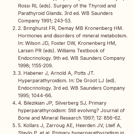
Rossı RL (eds). Surgery of the Thyroid and
Parathyroid Glands. 3rd ed. WB Saunders
Company 1991; 243-53.
2. Bringhurst FR, Demay MB Kronenberg HM.
Hormones and disorders of mineral metabolism.
In: Wilson JD, Foster DW, Kronenberg HM,
Larsen PR (eds). Williams Textbook of
Endocrinology. 9th ed. WB Saunders Company
1998; 1155-209.
3. Habener J, Arnold A, Potts JT.
Hyperparathyroidism. In: De Groot LJ (ed).
Endocrinology. 3rd ed. WB Saunders Company
1995; 1044-66.
4. Bilezikian JP, Silverberg SJ. Primary
hyperparathyroidism: Still evolving? Journal of
Bone and Mineral Research 1997; 12: 856-62.
5. Kollars J, Zarroug AE, Heerden JV, Lteif A,
Stavlo P, et al. Primary hyperparathyroidism in