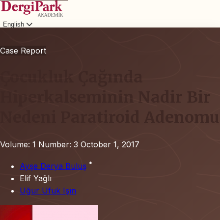
English
Login
Case Report
Çocukluk Çağında
Hiperkalseminin Nadir Bir
Nedeni Paratiroid Adenomu
Volume: 1
Number: 3
October 1, 2017
*
Ayşe Derya Buluş
Elif Yağlı
Uğur Ufuk Işın