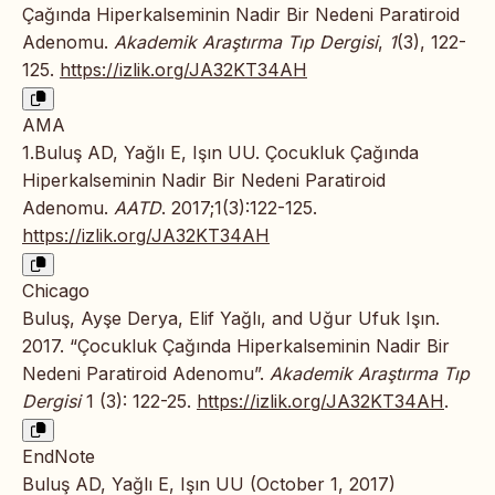
Çağında Hiperkalseminin Nadir Bir Nedeni Paratiroid
Adenomu.
Akademik Araştırma Tıp Dergisi
,
1
(3), 122-
125.
https://izlik.org/JA32KT34AH
AMA
1.Buluş AD, Yağlı E, Işın UU. Çocukluk Çağında
Hiperkalseminin Nadir Bir Nedeni Paratiroid
Adenomu.
AATD
. 2017;1(3):122-125.
https://izlik.org/JA32KT34AH
Chicago
Buluş, Ayşe Derya, Elif Yağlı, and Uğur Ufuk Işın.
2017. “Çocukluk Çağında Hiperkalseminin Nadir Bir
Nedeni Paratiroid Adenomu”.
Akademik Araştırma Tıp
Dergisi
1 (3): 122-25.
https://izlik.org/JA32KT34AH
.
EndNote
Buluş AD, Yağlı E, Işın UU (October 1, 2017)