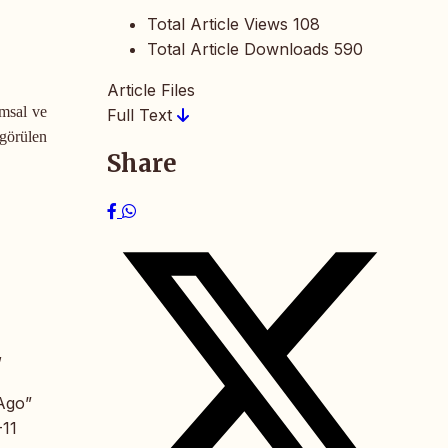
Total Article Views
108
Total Article Downloads
590
Article Files
umsal ve
Full Text
 görülen
Share
,
 Ago”
-11