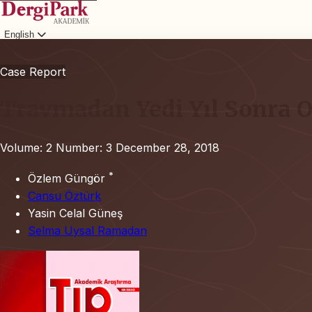
English
Login
Case Report
Travmadan Yedi Yıl Sonra Or
Volume: 2
Number: 3
December 28, 2018
*
Özlem Güngör
Cansu Öztürk
Yasin Celal Güneş
Selma Uysal Ramadan