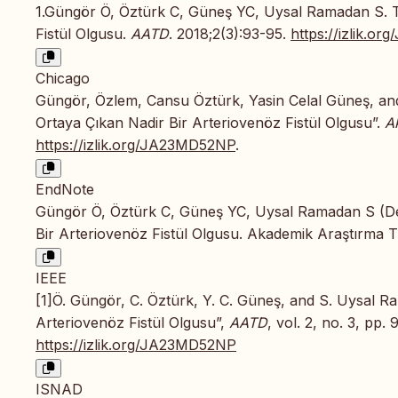
1.Güngör Ö, Öztürk C, Güneş YC, Uysal Ramadan S. T
Fistül Olgusu.
AATD
. 2018;2(3):93-95.
https://izlik.
Chicago
Güngör, Özlem, Cansu Öztürk, Yasin Celal Güneş, a
Ortaya Çıkan Nadir Bir Arteriovenöz Fistül Olgusu”.
A
https://izlik.org/JA23MD52NP
.
EndNote
Güngör Ö, Öztürk C, Güneş YC, Uysal Ramadan S (De
Bir Arteriovenöz Fistül Olgusu. Akademik Araştırma Tı
IEEE
[1]Ö. Güngör, C. Öztürk, Y. C. Güneş, and S. Uysal 
Arteriovenöz Fistül Olgusu”,
AATD
, vol. 2, no. 3, pp.
https://izlik.org/JA23MD52NP
ISNAD