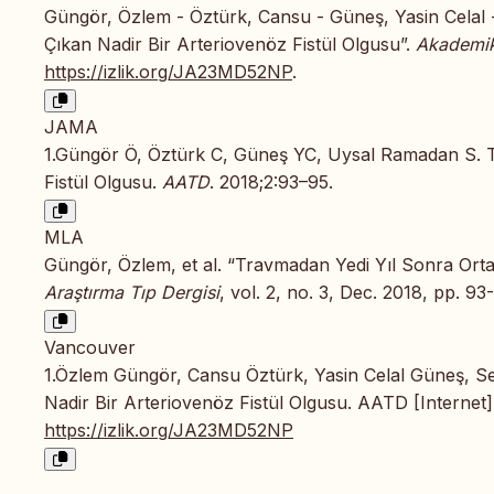
Güngör, Özlem - Öztürk, Cansu - Güneş, Yasin Celal
Çıkan Nadir Bir Arteriovenöz Fistül Olgusu”.
Akademik
https://izlik.org/JA23MD52NP
.
JAMA
1.Güngör Ö, Öztürk C, Güneş YC, Uysal Ramadan S. T
Fistül Olgusu.
AATD
. 2018;2:93–95.
MLA
Güngör, Özlem, et al. “Travmadan Yedi Yıl Sonra Orta
Araştırma Tıp Dergisi
, vol. 2, no. 3, Dec. 2018, pp. 93
Vancouver
1.Özlem Güngör, Cansu Öztürk, Yasin Celal Güneş, S
Nadir Bir Arteriovenöz Fistül Olgusu. AATD [Internet].
https://izlik.org/JA23MD52NP