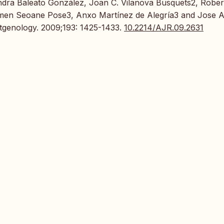
ndra Baleato González, Joan C. Vilanova Busquets2, Rober
armen Seoane Pose3, Anxo Martínez de Alegría3 and Jose A
tgenology. 2009;193: 1425-1433.
10.2214/AJR.09.2631