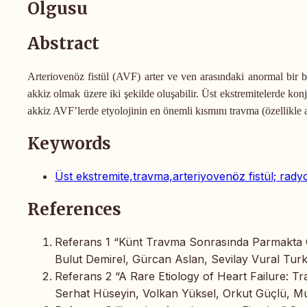
Olgusu
Abstract
Arteriovenöz fistül (AVF) arter ve ven arasındaki anormal bir
akkiz olmak üzere iki şekilde oluşabilir. Üst ekstremitelerde kon
akkiz AVF’lerde etyolojinin en önemli kısmını travma (özellikle ate
Keywords
Üst ekstremite,travma,arteriyovenöz fistül; rady
References
Referans 1 “Künt Travma Sonrasında Parmakta G
Bulut Demirel, Gürcan Aslan, Sevilay Vural Turk
Referans 2 “A Rare Etiology of Heart Failure: T
Serhat Hüseyin, Volkan Yüksel, Orkut Güçlü, M