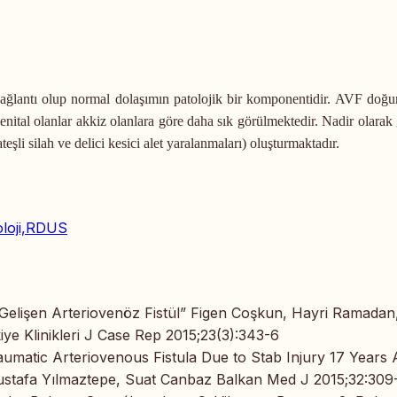
 bağlantı olup normal dolaşımın patolojik bir komponentidir. AVF doğ
jenital olanlar akkiz olanlara göre daha sık görülmektedir. Nadir olarak
şli silah ve delici kesici alet yaralanmaları) oluşturmaktadır.
oloji,RDUS
elişen Arteriovenöz Fistül” Figen Coşkun, Hayri Ramadan
iye Klinikleri J Case Rep 2015;23(3):343-6
raumatic Arteriovenous Fistula Due to Stab Injury 17 Years
ustafa Yılmaztepe, Suat Canbaz Balkan Med J 2015;32:309