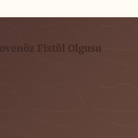
ovenöz Fistül Olgusu