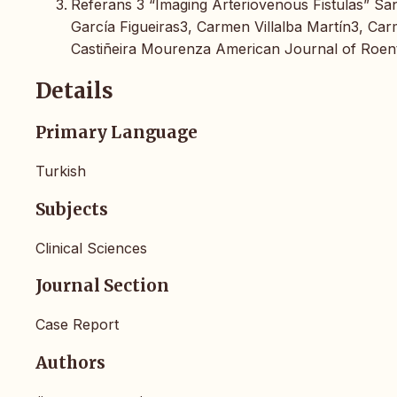
Referans 3 “Imaging Arteriovenous Fistulas” Sa
García Figueiras3, Carmen Villalba Martín3, C
Castiñeira Mourenza American Journal of Roen
Details
Primary Language
Turkish
Subjects
Clinical Sciences
Journal Section
Case Report
Authors