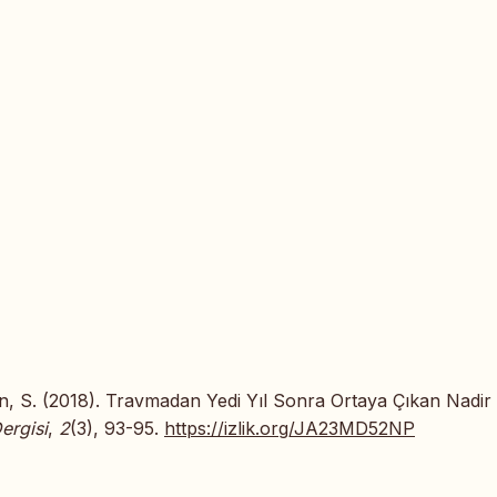
n, S. (2018). Travmadan Yedi Yıl Sonra Ortaya Çıkan Nadir 
ergisi
,
2
(3), 93-95.
https://izlik.org/JA23MD52NP